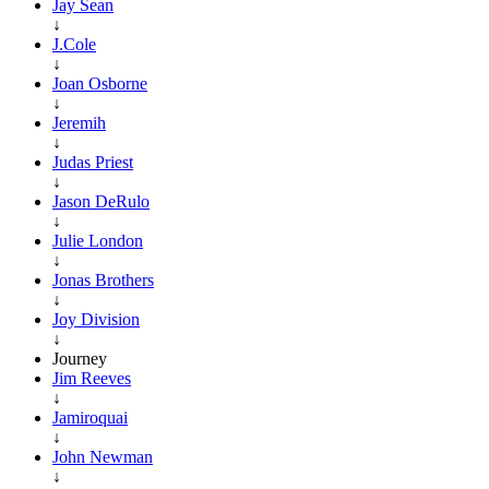
Jay Sean
↓
J.Cole
↓
Joan Osborne
↓
Jeremih
↓
Judas Priest
↓
Jason DeRulo
↓
Julie London
↓
Jonas Brothers
↓
Joy Division
↓
Journey
Jim Reeves
↓
Jamiroquai
↓
John Newman
↓