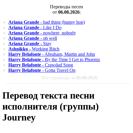
Переводы песен
от
06.08.2026
:
Ariana Grande
- bad thing (bunny hop)
Ariana Grande
- Like I Do
Ariana Grande
- nowhere, nobody
Ariana Grande
- oh well
Ariana Grande
- Stay
Ashnikko
- Working Bitch
Harry Belafonte
- Abraham, Martin and John
Harry Belafonte
- By the Time I Get to Phoenix
Harry Belafonte
- Crawdad Song
Harry Belafonte
- Gotta Travel On
Все переводы за
06.08.2026
Перевод текста песни
исполнителя (группы)
Journey