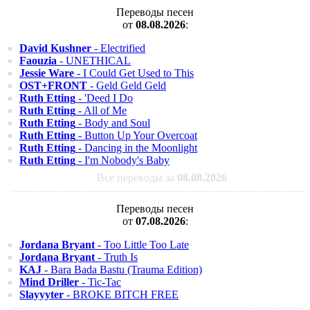
Переводы песен
от
08.08.2026
:
David Kushner
- Electrified
Faouzia
- UNETHICAL
Jessie Ware
- I Could Get Used to This
OST+FRONT
- Geld Geld Geld
Ruth Etting
- 'Deed I Do
Ruth Etting
- All of Me
Ruth Etting
- Body and Soul
Ruth Etting
- Button Up Your Overcoat
Ruth Etting
- Dancing in the Moonlight
Ruth Etting
- I'm Nobody's Baby
Все переводы за
08.08.2026
Переводы песен
от
07.08.2026
:
Jordana Bryant
- Too Little Too Late
Jordana Bryant
- Truth Is
KAJ
- Bara Bada Bastu (Trauma Edition)
Mind Driller
- Tic-Tac
Slayyyter
- BROKE BITCH FREE