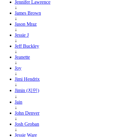
Jennifer Lawrence
↓
James Brown
↓
Jason Mraz
↓
Jessie J
↓
Jeff Buckley
↓
Jeanette
↓
Joy
↓
Jimi Hendrix
↓
Jimin (지민)
↓
Jain
↓
John Denver
↓
Josh Groban
↓
Jessie Ware