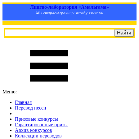
Лингво-лаборатория «Амальгама»
Мы стираем границы между языками
Меню:
Главная
Перевод песен
S
m
i
l
e
R
a
t
e
Призовые конкурсы
Гарантированные призы
Архив конкурсов
Коллекции переводов