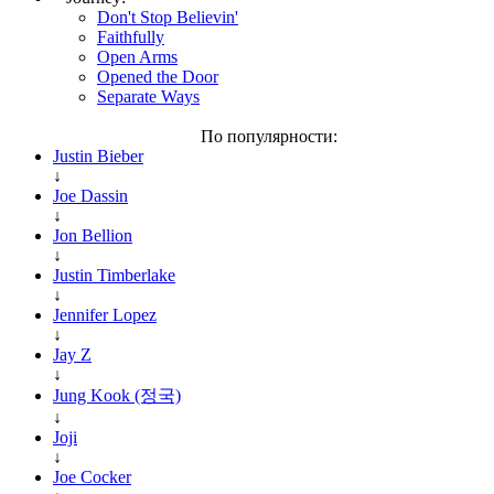
Don't Stop Believin'
Faithfully
Open Arms
Opened the Door
Separate Ways
По популярности:
Justin Bieber
↓
Joe Dassin
↓
Jon Bellion
↓
Justin Timberlake
↓
Jennifer Lopez
↓
Jay Z
↓
Jung Kook (정국)
↓
Joji
↓
Joe Cocker