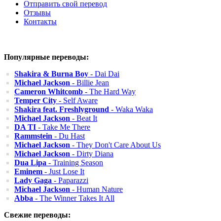
Отправить свой перевод
Отзывы
Контакты
Популярные переводы:
Shakira & Burna Boy
- Dai Dai
Michael Jackson
- Billie Jean
Cameron Whitcomb
- The Hard Way
Temper City
- Self Aware
Shakira feat. Freshlyground
- Waka Waka
Michael Jackson
- Beat It
DA TI
- Take Me There
Rammstein
- Du Hast
Michael Jackson
- They Don't Care About Us
Michael Jackson
- Dirty Diana
Dua Lipa
- Training Season
Eminem
- Just Lose It
Lady Gaga
- Paparazzi
Michael Jackson
- Human Nature
Abba
- The Winner Takes It All
Свежие переводы: