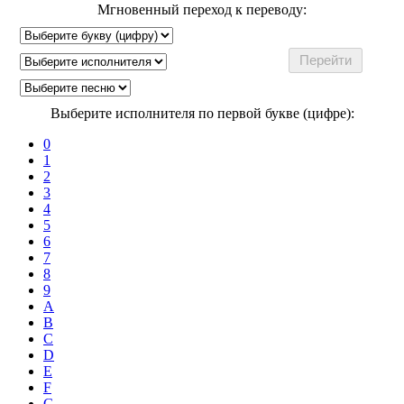
Мгновенный переход к переводу:
Выберите исполнителя по первой букве (цифре):
0
1
2
3
4
5
6
7
8
9
A
B
C
D
E
F
G