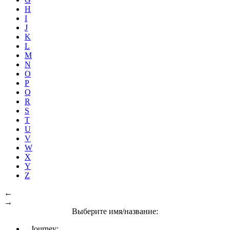
H
I
J
K
L
M
N
O
P
Q
R
S
T
U
V
W
X
Y
Z
←
→
Выберите имя/название:
Journey: