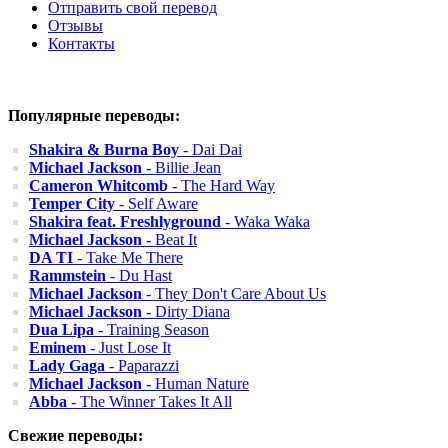
Отправить свой перевод
Отзывы
Контакты
Популярные переводы:
Shakira & Burna Boy
- Dai Dai
Michael Jackson
- Billie Jean
Cameron Whitcomb
- The Hard Way
Temper City
- Self Aware
Shakira feat. Freshlyground
- Waka Waka
Michael Jackson
- Beat It
DA TI
- Take Me There
Rammstein
- Du Hast
Michael Jackson
- They Don't Care About Us
Michael Jackson
- Dirty Diana
Dua Lipa
- Training Season
Eminem
- Just Lose It
Lady Gaga
- Paparazzi
Michael Jackson
- Human Nature
Abba
- The Winner Takes It All
Свежие переводы: