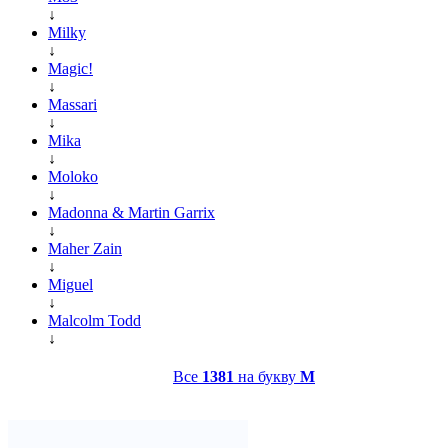
↓
Milky
↓
Magic!
↓
Massari
↓
Mika
↓
Moloko
↓
Madonna & Martin Garrix
↓
Maher Zain
↓
Miguel
↓
Malcolm Todd
↓
Все
1381
на букву
M