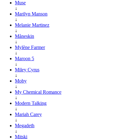
Muse
↓
Marilyn Manson
↓
Melanie Martinez
↓
Måneskin
↓
Mylène Farmer
↓
Maroon 5
↓
Miley Cyrus
↓
Moby
↓
My Chemical Romance
↓
Modern Talking
↓
Mariah Carey
↓
Megadeth
↓
Mitski