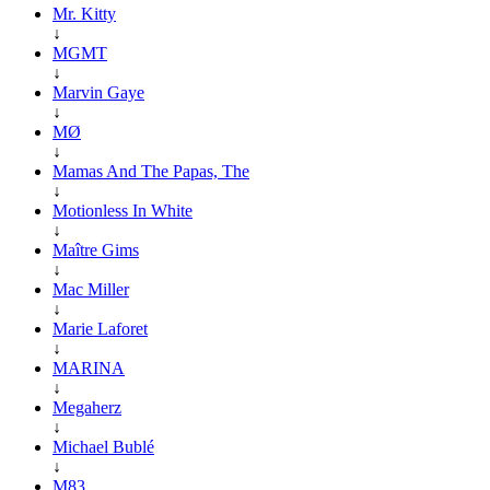
Mr. Kitty
↓
MGMT
↓
Marvin Gaye
↓
MØ
↓
Mamas And The Papas, The
↓
Motionless In White
↓
Maître Gims
↓
Mac Miller
↓
Marie Laforet
↓
MARINA
↓
Megaherz
↓
Michael Bublé
↓
M83