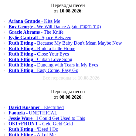
Переводы песен
от
10.08.2026
:
Ariana Grande
- Kiss Me
Boy George
- We Will Dance Again (עוד נרקוד)
Gracie Abrams
- The Knife
Kylie Cantrall
- Space Between
Ruth Etting
- Because My Baby Don't Mean Maybe Now
Ruth Etting
- Build a Little Home
Ruth Etting
- Close Your Eyes
Ruth Etting
- Cuban Love Song
Ruth Etting
- Dancing with Tears in My Eyes
Ruth Etting
- Easy Come, Easy Go
Все переводы за
10.08.2026
Переводы песен
от
08.08.2026
:
David Kushner
- Electrified
Faouzia
- UNETHICAL
Jessie Ware
- I Could Get Used to This
OST+FRONT
- Geld Geld Geld
Ruth Etting
- 'Deed I Do
Ruth Etting
- All of Me