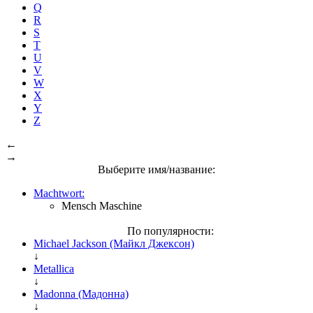
Q
R
S
T
U
V
W
X
Y
Z
←
→
Выберите имя/название:
Machtwort:
Mensch Maschine
По популярности:
Michael Jackson (Майкл Джексон)
↓
Metallica
↓
Madonna (Мадонна)
↓