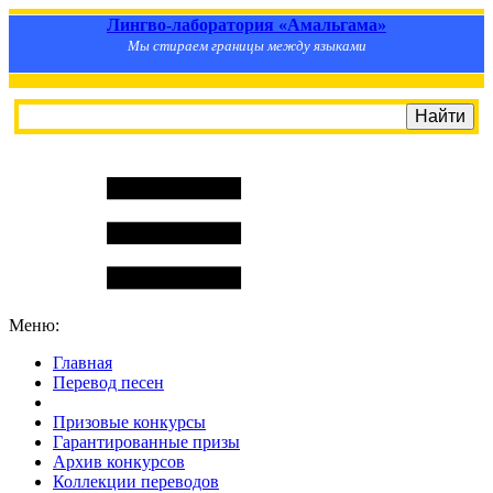
Лингво-лаборатория «Амальгама»
Мы стираем границы между языками
Меню:
Главная
Перевод песен
S
m
i
l
e
R
a
t
e
Призовые конкурсы
Гарантированные призы
Архив конкурсов
Коллекции переводов