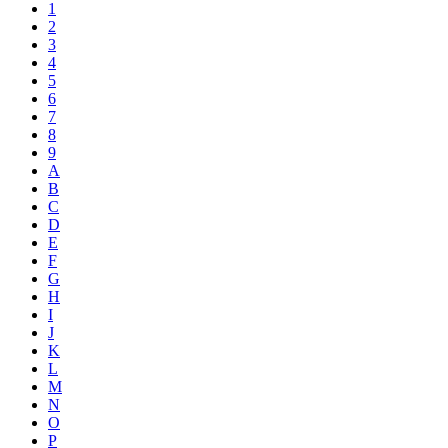
1
2
3
4
5
6
7
8
9
A
B
C
D
E
F
G
H
I
J
K
L
M
N
O
P