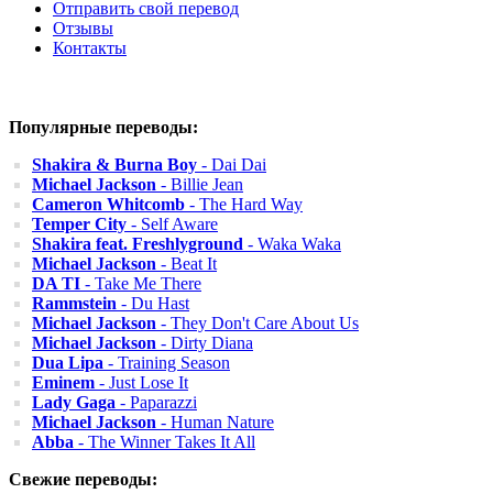
Отправить свой перевод
Отзывы
Контакты
Популярные переводы:
Shakira & Burna Boy
- Dai Dai
Michael Jackson
- Billie Jean
Cameron Whitcomb
- The Hard Way
Temper City
- Self Aware
Shakira feat. Freshlyground
- Waka Waka
Michael Jackson
- Beat It
DA TI
- Take Me There
Rammstein
- Du Hast
Michael Jackson
- They Don't Care About Us
Michael Jackson
- Dirty Diana
Dua Lipa
- Training Season
Eminem
- Just Lose It
Lady Gaga
- Paparazzi
Michael Jackson
- Human Nature
Abba
- The Winner Takes It All
Свежие переводы: