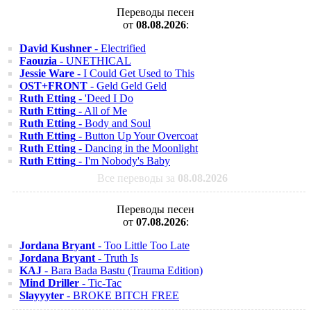
Переводы песен
от
08.08.2026
:
David Kushner
- Electrified
Faouzia
- UNETHICAL
Jessie Ware
- I Could Get Used to This
OST+FRONT
- Geld Geld Geld
Ruth Etting
- 'Deed I Do
Ruth Etting
- All of Me
Ruth Etting
- Body and Soul
Ruth Etting
- Button Up Your Overcoat
Ruth Etting
- Dancing in the Moonlight
Ruth Etting
- I'm Nobody's Baby
Все переводы за
08.08.2026
Переводы песен
от
07.08.2026
:
Jordana Bryant
- Too Little Too Late
Jordana Bryant
- Truth Is
KAJ
- Bara Bada Bastu (Trauma Edition)
Mind Driller
- Tic-Tac
Slayyyter
- BROKE BITCH FREE