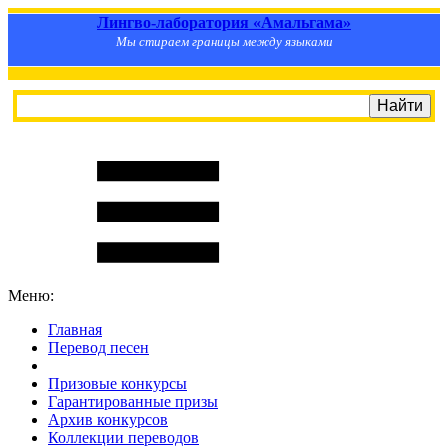
Лингво-лаборатория «Амальгама»
Мы стираем границы между языками
Меню:
Главная
Перевод песен
S
m
i
l
e
R
a
t
e
Призовые конкурсы
Гарантированные призы
Архив конкурсов
Коллекции переводов