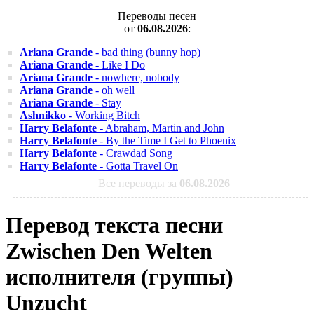
Переводы песен
от
06.08.2026
:
Ariana Grande
- bad thing (bunny hop)
Ariana Grande
- Like I Do
Ariana Grande
- nowhere, nobody
Ariana Grande
- oh well
Ariana Grande
- Stay
Ashnikko
- Working Bitch
Harry Belafonte
- Abraham, Martin and John
Harry Belafonte
- By the Time I Get to Phoenix
Harry Belafonte
- Crawdad Song
Harry Belafonte
- Gotta Travel On
Все переводы за
06.08.2026
Перевод текста песни
Zwischen Den Welten
исполнителя (группы)
Unzucht