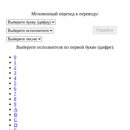
Мгновенный переход к переводу:
Выберите исполнителя по первой букве (цифре):
0
1
2
3
4
5
6
7
8
9
A
B
C
D