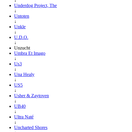
↓
Underdog Project, The
↓
Untoten
↓
Unkle
↓
U.D.O.
↓
Unzucht
Umbra Et Imago
↓
Us3
↓
Una Healy
↓
US5
↓
Usher & Zaytoven
↓
UB40
↓
Ultra Naté
↓
Uncharted Shores