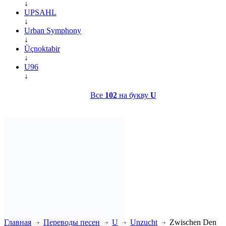
↓
UPSAHL
↓
Urban Symphony
↓
Üçnoktabir
↓
U96
↓
Все
102
на букву
U
Главная
Переводы песен
U
Unzucht
Zwischen Den