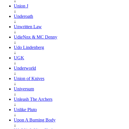
↓
Union J
↓
Underoath
↓
Unwritten Law
↓
UdieNnx & MC Denny
↓
Udo Lindenberg
↓
UGK
↓
Underworld
↓
Union of Knives
↓
Universum
↓
Unleash The Archers
↓
Unlike Pluto
↓
Upon A Burning Body
↓