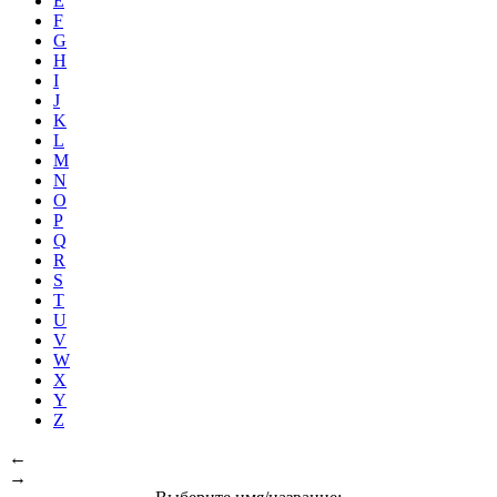
E
F
G
H
I
J
K
L
M
N
O
P
Q
R
S
T
U
V
W
X
Y
Z
←
→