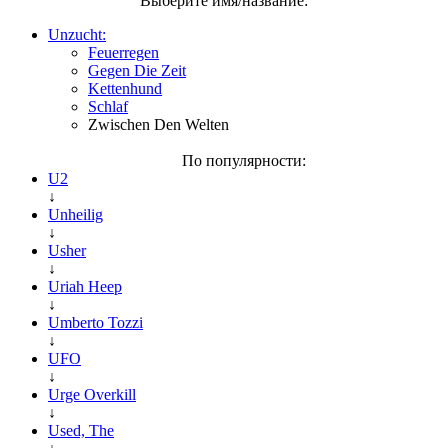
Выберите имя/название:
Unzucht:
Feuerregen
Gegen Die Zeit
Kettenhund
Schlaf
Zwischen Den Welten
По популярности:
U2
↓
Unheilig
↓
Usher
↓
Uriah Heep
↓
Umberto Tozzi
↓
UFO
↓
Urge Overkill
↓
Used, The