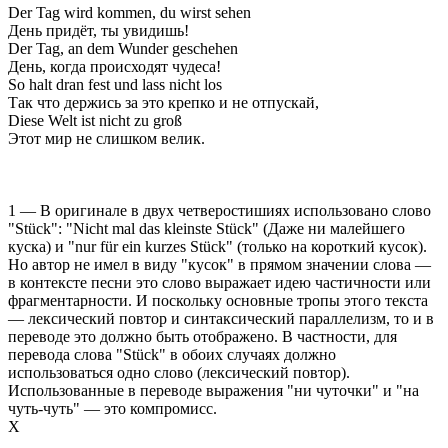
Der Tag wird kommen, du wirst sehen
День придёт, ты увидишь!
Der Tag, an dem Wunder geschehen
День, когда происходят чудеса!
So halt dran fest und lass nicht los
Так что держись за это крепко и не отпускай,
Diese Welt ist nicht zu groß
Этот мир не слишком велик.
1 — В оригинале в двух четверостишиях использовано слово
"Stück": "Nicht mal das kleinste Stück" (Даже ни малейшего
куска) и "nur für ein kurzes Stück" (только на короткий кусок).
Но автор не имел в виду "кусок" в прямом значении слова —
в контексте песни это слово выражает идею частичности или
фрагментарности. И поскольку основные тропы этого текста
— лексический повтор и синтаксический параллелизм, то и в
переводе это должно быть отображено. В частности, для
перевода слова "Stück" в обоих случаях должно
использоваться одно слово (лексический повтор).
Использованные в переводе выражения "ни чуточки" и "на
чуть-чуть" — это компромисс.
Х