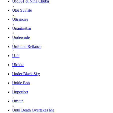
Ufo361 & Nina Chuba
↓
Uku Suviste
↓
Ultranoire
↓
Unantastbar
↓
Undercode
↓
Unfound Reliance
↓
U-th
↓
Ulrikke
↓
Under Black Sky
↓
Unkle Bob
↓
Unperfect
↓
UnSun
↓
Until Death Overtakes Me