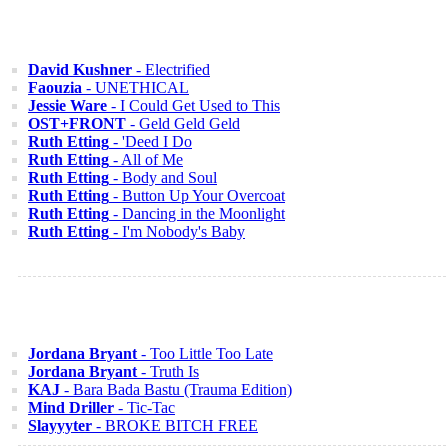
David Kushner
- Electrified
Faouzia
- UNETHICAL
Jessie Ware
- I Could Get Used to This
OST+FRONT
- Geld Geld Geld
Ruth Etting
- 'Deed I Do
Ruth Etting
- All of Me
Ruth Etting
- Body and Soul
Ruth Etting
- Button Up Your Overcoat
Ruth Etting
- Dancing in the Moonlight
Ruth Etting
- I'm Nobody's Baby
Jordana Bryant
- Too Little Too Late
Jordana Bryant
- Truth Is
KAJ
- Bara Bada Bastu (Trauma Edition)
Mind Driller
- Tic-Tac
Slayyyter
- BROKE BITCH FREE