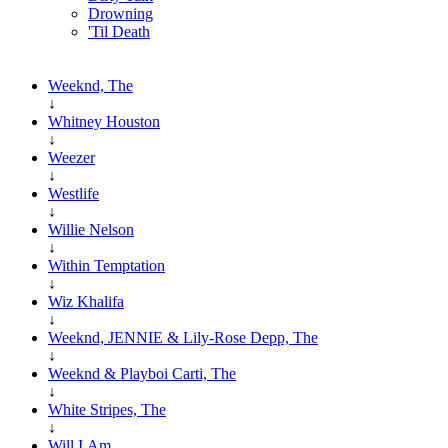
Drowning
'Til Death
Weeknd, The
↓
Whitney Houston
↓
Weezer
↓
Westlife
↓
Willie Nelson
↓
Within Temptation
↓
Wiz Khalifa
↓
Weeknd, JENNIE & Lily-Rose Depp, The
↓
Weeknd & Playboi Carti, The
↓
White Stripes, The
↓
Will.I.Am