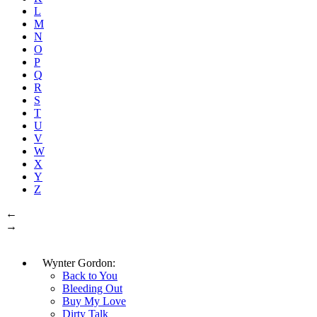
L
M
N
O
P
Q
R
S
T
U
V
W
X
Y
Z
←
→
Wynter Gordon:
Back to You
Bleeding Out
Buy My Love
Dirty Talk