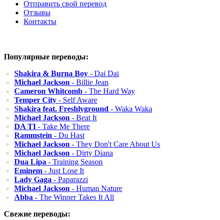
Отправить свой перевод
Отзывы
Контакты
Популярные переводы:
Shakira & Burna Boy
- Dai Dai
Michael Jackson
- Billie Jean
Cameron Whitcomb
- The Hard Way
Temper City
- Self Aware
Shakira feat. Freshlyground
- Waka Waka
Michael Jackson
- Beat It
DA TI
- Take Me There
Rammstein
- Du Hast
Michael Jackson
- They Don't Care About Us
Michael Jackson
- Dirty Diana
Dua Lipa
- Training Season
Eminem
- Just Lose It
Lady Gaga
- Paparazzi
Michael Jackson
- Human Nature
Abba
- The Winner Takes It All
Свежие переводы: