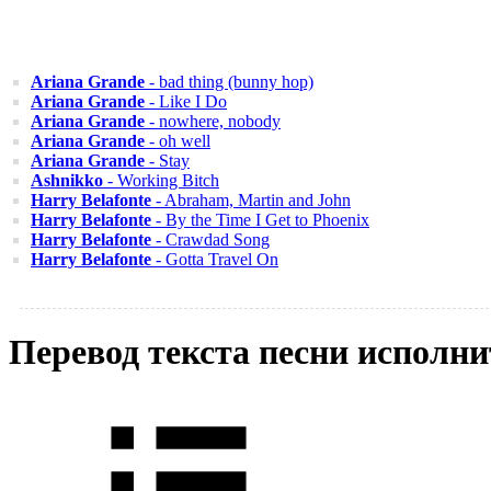
Ariana Grande
- bad thing (bunny hop)
Ariana Grande
- Like I Do
Ariana Grande
- nowhere, nobody
Ariana Grande
- oh well
Ariana Grande
- Stay
Ashnikko
- Working Bitch
Harry Belafonte
- Abraham, Martin and John
Harry Belafonte
- By the Time I Get to Phoenix
Harry Belafonte
- Crawdad Song
Harry Belafonte
- Gotta Travel On
Перевод текста песни исполн