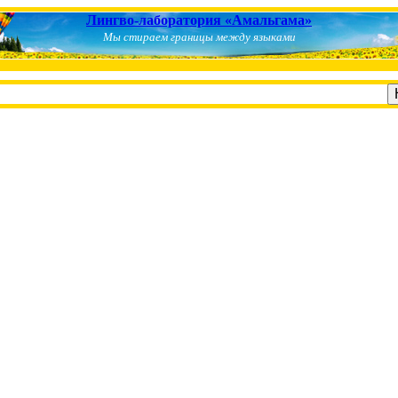
Лингво-лаборатория «Амальгама»
Мы стираем границы между языками