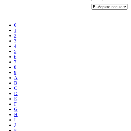
0
1
2
3
4
5
6
7
8
9
A
B
C
D
E
F
G
H
I
J
K