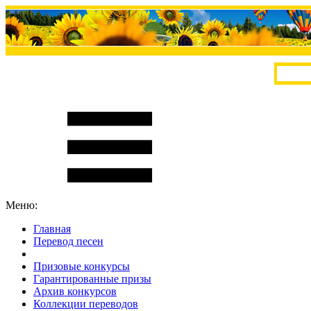
Меню:
Главная
Перевод песен
S
m
i
l
e
R
a
t
e
Призовые конкурсы
Гарантированные призы
Архив конкурсов
Коллекции переводов