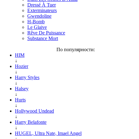
Dressé À Tuer
Exterminateurs
Gwendoline
H-Bomb
Le Glaive
Rêve De Puissance
Substance Mort
По популярности:
HIM
↓
Hozier
↓
Harry Styles
↓
Halsey
↓
Hurts
↓
Hollywood Undead
↓
Harry Belafonte
↓
HUGEL, Ultra Nate, Imael Angel
↓