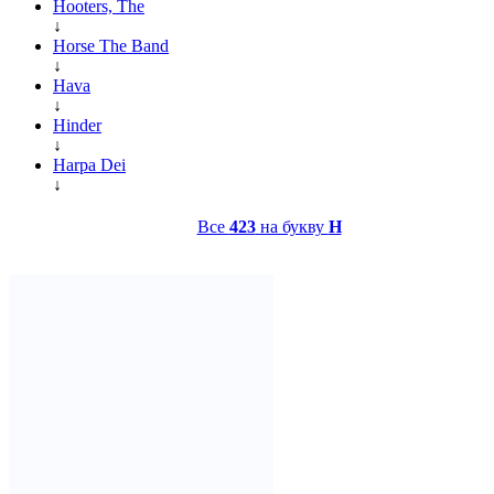
Hooters, The
↓
Horse The Band
↓
Hava
↓
Hinder
↓
Harpa Dei
↓
Все
423
на букву
H