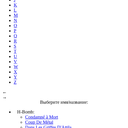
K
L
M
N
O
P
Q
R
S
T
U
V
W
X
Y
Z
←
→
Выберите имя/название:
H-Bomb:
Condamné à Mort
Coup De Métal
Dans Les Griffes D'Attila