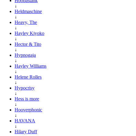
Hoobastank
↓
Heldmaschine
↓
Heavy, The
↓
Hayley Kiyoko
↓
Hector & Tito
↓
Hypnogaja
↓
Hayley Williams
↓
Helene Rolles
↓
Hypocrisy
↓
Hess is more
↓
Hooverphonic
↓
HAVANA
↓
Hilary Duff