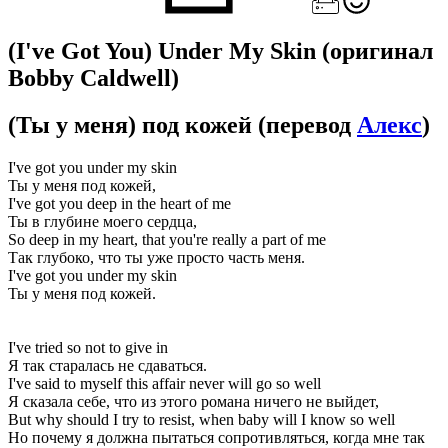
(I've Got You) Under My Skin
(оригинал
Bobby Caldwell)
(Ты у меня) под кожей
(перевод
Алекс
)
I've got you under my skin
Ты у меня под кожей,
I've got you deep in the heart of me
Ты в глубине моего сердца,
So deep in my heart, that you're really a part of me
Так глубоко, что ты уже просто часть меня.
I've got you under my skin
Ты у меня под кожей.
I've tried so not to give in
Я так старалась не сдаваться.
I've said to myself this affair never will go so well
Я сказала себе, что из этого романа ничего не выйдет,
But why should I try to resist, when baby will I know so well
Но почему я должна пытаться сопротивляться, когда мне так