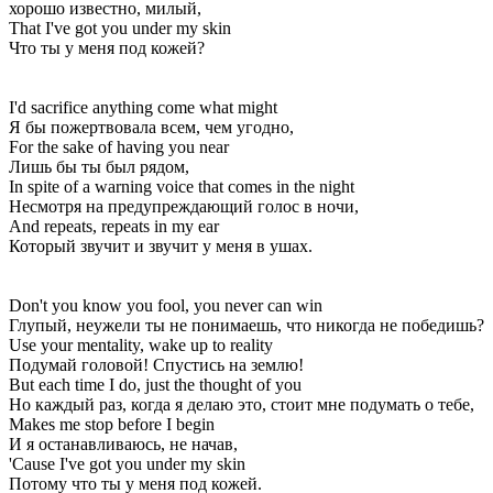
хорошо известно, милый,
That I've got you under my skin
Что ты у меня под кожей?
I'd sacrifice anything come what might
Я бы пожертвовала всем, чем угодно,
For the sake of having you near
Лишь бы ты был рядом,
In spite of a warning voice that comes in the night
Несмотря на предупреждающий голос в ночи,
And repeats, repeats in my ear
Который звучит и звучит у меня в ушах.
Don't you know you fool, you never can win
Глупый, неужели ты не понимаешь, что никогда не победишь?
Use your mentality, wake up to reality
Подумай головой! Спустись на землю!
But each time I do, just the thought of you
Но каждый раз, когда я делаю это, стоит мне подумать о тебе,
Makes me stop before I begin
И я останавливаюсь, не начав,
'Cause I've got you under my skin
Потому что ты у меня под кожей.