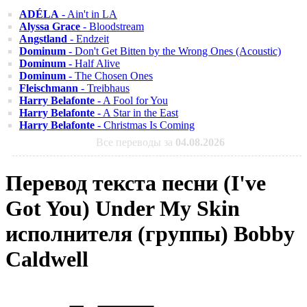
ADÉLA
- Ain't in LA
Alyssa Grace
- Bloodstream
Angstland
- Endzeit
Dominum
- Don't Get Bitten by the Wrong Ones (Acoustic)
Dominum
- Half Alive
Dominum
- The Chosen Ones
Fleischmann
- Treibhaus
Harry Belafonte
- A Fool for You
Harry Belafonte
- A Star in the East
Harry Belafonte
- Christmas Is Coming
Все переводы за
04.08.2026
Перевод текста песни (I've
Got You) Under My Skin
исполнителя (группы) Bobby
Caldwell