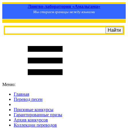
Лингво-лаборатория «Амальгама»
Мы стираем границы между языками
Меню:
Главная
Перевод песен
S
m
i
l
e
R
a
t
e
Призовые конкурсы
Гарантированные призы
Архив конкурсов
Коллекции переводов