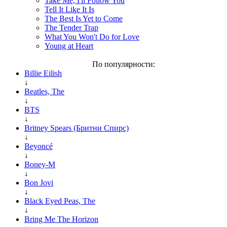
Take Me, I'll Follow You
Tell It Like It Is
The Best Is Yet to Come
The Tender Trap
What You Won't Do for Love
Young at Heart
По популярности:
Billie Eilish
↓
Beatles, The
↓
BTS
↓
Britney Spears (Бритни Спирс)
↓
Beyoncé
↓
Boney-M
↓
Bon Jovi
↓
Black Eyed Peas, The
↓
Bring Me The Horizon