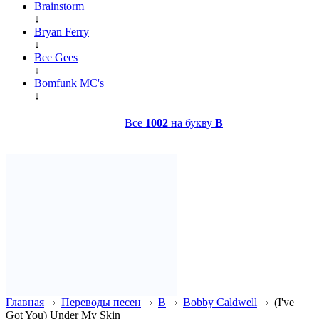
Brainstorm
↓
Bryan Ferry
↓
Bee Gees
↓
Bomfunk MC's
↓
Все
1002
на букву
B
Главная
Переводы песен
B
Bobby Caldwell
(I've
Got You) Under My Skin