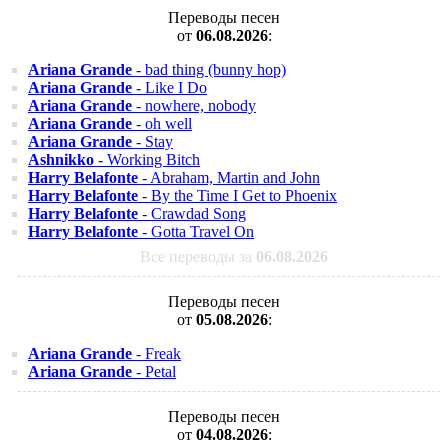
Переводы песен
от
06.08.2026
:
Ariana Grande
- bad thing (bunny hop)
Ariana Grande
- Like I Do
Ariana Grande
- nowhere, nobody
Ariana Grande
- oh well
Ariana Grande
- Stay
Ashnikko
- Working Bitch
Harry Belafonte
- Abraham, Martin and John
Harry Belafonte
- By the Time I Get to Phoenix
Harry Belafonte
- Crawdad Song
Harry Belafonte
- Gotta Travel On
Все переводы за
06.08.2026
Переводы песен
от
05.08.2026
:
Ariana Grande
- Freak
Ariana Grande
- Petal
Переводы песен
от
04.08.2026
: