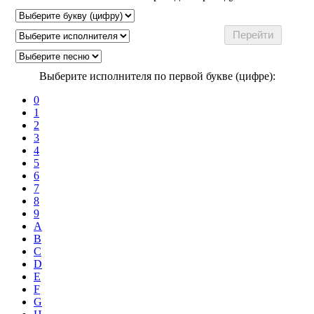
Выберите исполнителя по первой букве (цифре):
0
1
2
3
4
5
6
7
8
9
A
B
C
D
E
F
G