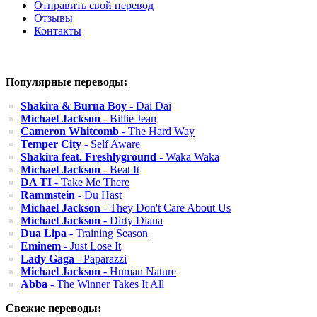
Отправить свой перевод
Отзывы
Контакты
Популярные переводы:
Shakira & Burna Boy
- Dai Dai
Michael Jackson
- Billie Jean
Cameron Whitcomb
- The Hard Way
Temper City
- Self Aware
Shakira feat. Freshlyground
- Waka Waka
Michael Jackson
- Beat It
DA TI
- Take Me There
Rammstein
- Du Hast
Michael Jackson
- They Don't Care About Us
Michael Jackson
- Dirty Diana
Dua Lipa
- Training Season
Eminem
- Just Lose It
Lady Gaga
- Paparazzi
Michael Jackson
- Human Nature
Abba
- The Winner Takes It All
Свежие переводы: