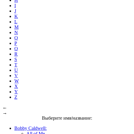
H
I
J
K
L
M
N
O
P
Q
R
S
T
U
V
W
X
Y
Z
←
→
Выберите имя/название:
Bobby Caldwell:
All of Me