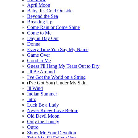
April Moon
Baby, It's Cold Outside
Beyond the Sea
Breaking Up
Come Rain or Come Shine
Come to Me
Day in Day Out
Donna
Every Time You Say My Name
Game Over
Good to Me
Guess I'll Hang My Tears Out to Dry
I'll Be Around
I've Got the World on a String
(I've Got You) Under My Skin
Ill Wind
Indian Summer
Intro
Luck Be a Lady
Never Knew Love Before
Old Devil Moon
Only the Lonely
Outro
Show Me Your Devotion