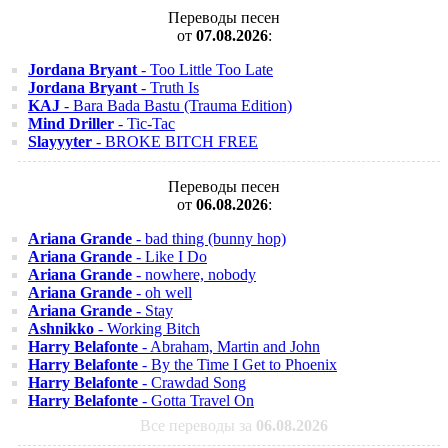
Переводы песен
от
07.08.2026
:
Jordana Bryant
- Too Little Too Late
Jordana Bryant
- Truth Is
KAJ
- Bara Bada Bastu (Trauma Edition)
Mind Driller
- Tic-Tac
Slayyyter
- BROKE BITCH FREE
Переводы песен
от
06.08.2026
:
Ariana Grande
- bad thing (bunny hop)
Ariana Grande
- Like I Do
Ariana Grande
- nowhere, nobody
Ariana Grande
- oh well
Ariana Grande
- Stay
Ashnikko
- Working Bitch
Harry Belafonte
- Abraham, Martin and John
Harry Belafonte
- By the Time I Get to Phoenix
Harry Belafonte
- Crawdad Song
Harry Belafonte
- Gotta Travel On
Все переводы за
06.08.2026