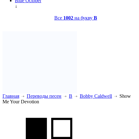
Blue October
↓
Все
1002
на букву
B
Главная
Переводы песен
B
Bobby Caldwell
Show
Me Your Devotion