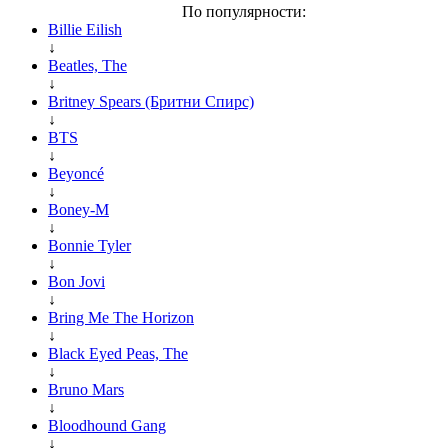
По популярности:
Billie Eilish
↓
Beatles, The
↓
Britney Spears (Бритни Спирс)
↓
BTS
↓
Beyoncé
↓
Boney-M
↓
Bonnie Tyler
↓
Bon Jovi
↓
Bring Me The Horizon
↓
Black Eyed Peas, The
↓
Bruno Mars
↓
Bloodhound Gang
↓