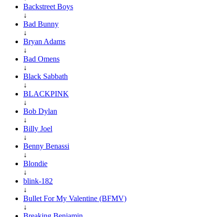
Backstreet Boys
↓
Bad Bunny
↓
Bryan Adams
↓
Bad Omens
↓
Black Sabbath
↓
BLACKPINK
↓
Bob Dylan
↓
Billy Joel
↓
Benny Benassi
↓
Blondie
↓
blink-182
↓
Bullet For My Valentine (BFMV)
↓
Breaking Benjamin