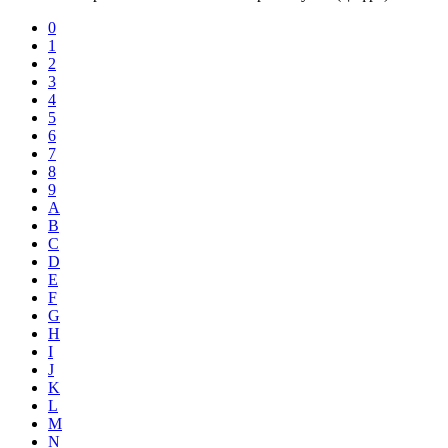
0
1
2
3
4
5
6
7
8
9
A
B
C
D
E
F
G
H
I
J
K
L
M
N