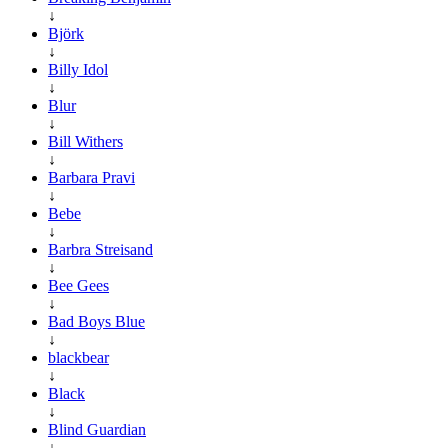
↓
Björk
↓
Billy Idol
↓
Blur
↓
Bill Withers
↓
Barbara Pravi
↓
Bebe
↓
Barbra Streisand
↓
Bee Gees
↓
Bad Boys Blue
↓
blackbear
↓
Black
↓
Blind Guardian
↓