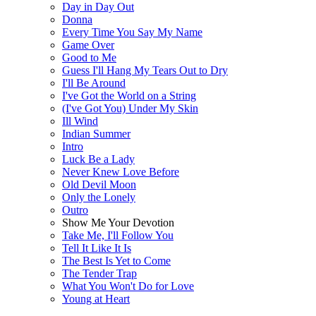
Day in Day Out
Donna
Every Time You Say My Name
Game Over
Good to Me
Guess I'll Hang My Tears Out to Dry
I'll Be Around
I've Got the World on a String
(I've Got You) Under My Skin
Ill Wind
Indian Summer
Intro
Luck Be a Lady
Never Knew Love Before
Old Devil Moon
Only the Lonely
Outro
Show Me Your Devotion
Take Me, I'll Follow You
Tell It Like It Is
The Best Is Yet to Come
The Tender Trap
What You Won't Do for Love
Young at Heart