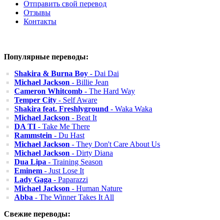
Отправить свой перевод
Отзывы
Контакты
Популярные переводы:
Shakira & Burna Boy
- Dai Dai
Michael Jackson
- Billie Jean
Cameron Whitcomb
- The Hard Way
Temper City
- Self Aware
Shakira feat. Freshlyground
- Waka Waka
Michael Jackson
- Beat It
DA TI
- Take Me There
Rammstein
- Du Hast
Michael Jackson
- They Don't Care About Us
Michael Jackson
- Dirty Diana
Dua Lipa
- Training Season
Eminem
- Just Lose It
Lady Gaga
- Paparazzi
Michael Jackson
- Human Nature
Abba
- The Winner Takes It All
Свежие переводы: