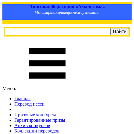
Лингво-лаборатория «Амальгама»
Мы стираем границы между языками
Меню:
Главная
Перевод песен
S
m
i
l
e
R
a
t
e
Призовые конкурсы
Гарантированные призы
Архив конкурсов
Коллекции переводов