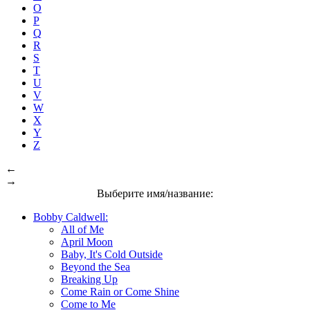
O
P
Q
R
S
T
U
V
W
X
Y
Z
←
→
Выберите имя/название:
Bobby Caldwell:
All of Me
April Moon
Baby, It's Cold Outside
Beyond the Sea
Breaking Up
Come Rain or Come Shine
Come to Me