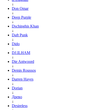
↓
Don Omar
↓
Deep Purple
↓
Dschinghis Khan
↓
Daft Punk
↓
Dido
↓
DJ.ILHAM
↓
Die Antwoord
↓
Demis Roussos
↓
Darren Hayes
↓
Dorian
↓
Древо
↓
Desireless