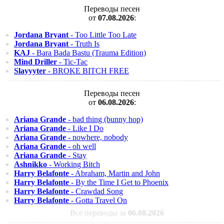
Переводы песен
от
07.08.2026
:
Jordana Bryant
- Too Little Too Late
Jordana Bryant
- Truth Is
KAJ
- Bara Bada Bastu (Trauma Edition)
Mind Driller
- Tic-Tac
Slayyyter
- BROKE BITCH FREE
Переводы песен
от
06.08.2026
:
Ariana Grande
- bad thing (bunny hop)
Ariana Grande
- Like I Do
Ariana Grande
- nowhere, nobody
Ariana Grande
- oh well
Ariana Grande
- Stay
Ashnikko
- Working Bitch
Harry Belafonte
- Abraham, Martin and John
Harry Belafonte
- By the Time I Get to Phoenix
Harry Belafonte
- Crawdad Song
Harry Belafonte
- Gotta Travel On
Все переводы за
06.08.2026