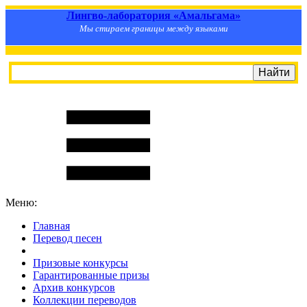
Лингво-лаборатория «Амальгама»
Мы стираем границы между языками
Меню:
Главная
Перевод песен
S
m
i
l
e
R
a
t
e
Призовые конкурсы
Гарантированные призы
Архив конкурсов
Коллекции переводов