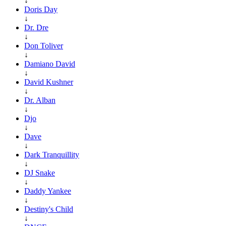
↓
Doris Day
↓
Dr. Dre
↓
Don Toliver
↓
Damiano David
↓
David Kushner
↓
Dr. Alban
↓
Djo
↓
Dave
↓
Dark Tranquillity
↓
DJ Snake
↓
Daddy Yankee
↓
Destiny's Child
↓