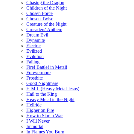
Chasing the Dragon
Children of the Night
Chosen Force
Chosen Twise
Creature of the Night
Crusaders' Anthem
Dream Evil
Dynamite
Electric
Evilized
Evilution
Falling
Fire! Battle! in Metal!
Forevermore
Frostbite
Good Nightmare
H.M.J. (Heavy Metal Jesus)
Hail to the King
Heavy Metal in the Night
Hellride
Higher on Fire
How to Start a War
I Will Never
Immortal
In Flames You Burn