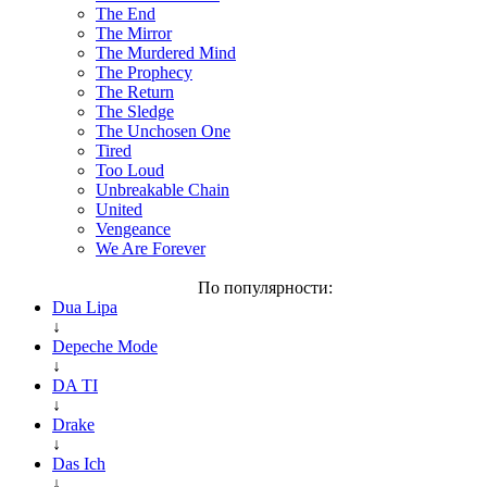
The End
The Mirror
The Murdered Mind
The Prophecy
The Return
The Sledge
The Unchosen One
Tired
Too Loud
Unbreakable Chain
United
Vengeance
We Are Forever
По популярности:
Dua Lipa
↓
Depeche Mode
↓
DA TI
↓
Drake
↓
Das Ich
↓