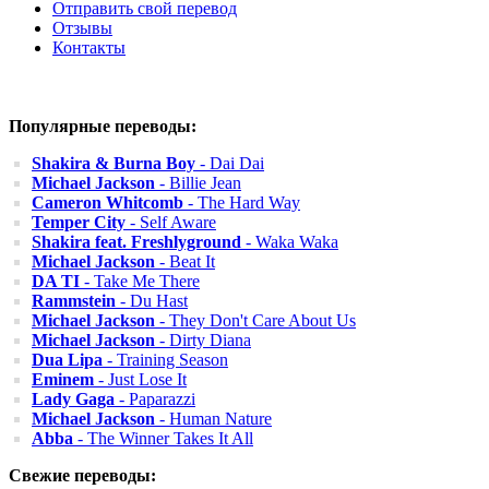
Отправить свой перевод
Отзывы
Контакты
Популярные переводы:
Shakira & Burna Boy
- Dai Dai
Michael Jackson
- Billie Jean
Cameron Whitcomb
- The Hard Way
Temper City
- Self Aware
Shakira feat. Freshlyground
- Waka Waka
Michael Jackson
- Beat It
DA TI
- Take Me There
Rammstein
- Du Hast
Michael Jackson
- They Don't Care About Us
Michael Jackson
- Dirty Diana
Dua Lipa
- Training Season
Eminem
- Just Lose It
Lady Gaga
- Paparazzi
Michael Jackson
- Human Nature
Abba
- The Winner Takes It All
Свежие переводы: