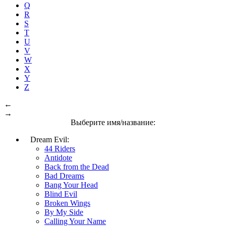
Q
R
S
T
U
V
W
X
Y
Z
←
→
Выберите имя/название:
Dream Evil:
44 Riders
Antidote
Back from the Dead
Bad Dreams
Bang Your Head
Blind Evil
Broken Wings
By My Side
Calling Your Name