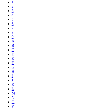
1
2
3
4
5
6
7
8
9
A
B
C
D
E
F
G
H
I
J
K
L
M
N
O
P