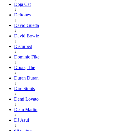
Doja Cat
↓
Deftones
↓
David Guetta
↓
David Bowie
↓
Disturbed
↓
Dominic Fike
↓
Doors, The
↓
Duran Duran
↓
Dire Straits
↓
Demi Lovato
↓
Dean Martin
↓
DJ Asul
↓
dArtagnan