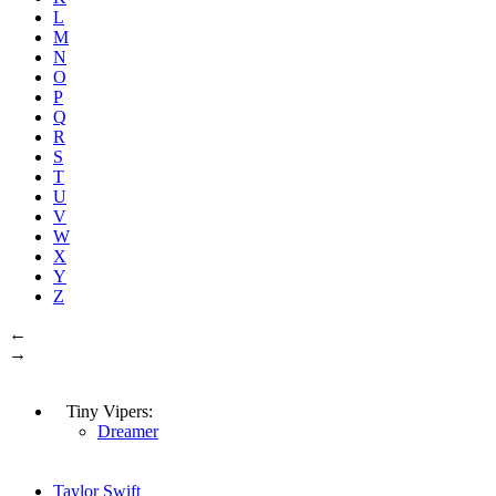
L
M
N
O
P
Q
R
S
T
U
V
W
X
Y
Z
←
→
Tiny Vipers:
Dreamer
Taylor Swift