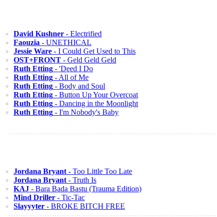
David Kushner
- Electrified
Faouzia
- UNETHICAL
Jessie Ware
- I Could Get Used to This
OST+FRONT
- Geld Geld Geld
Ruth Etting
- 'Deed I Do
Ruth Etting
- All of Me
Ruth Etting
- Body and Soul
Ruth Etting
- Button Up Your Overcoat
Ruth Etting
- Dancing in the Moonlight
Ruth Etting
- I'm Nobody's Baby
Jordana Bryant
- Too Little Too Late
Jordana Bryant
- Truth Is
KAJ
- Bara Bada Bastu (Trauma Edition)
Mind Driller
- Tic-Tac
Slayyyter
- BROKE BITCH FREE