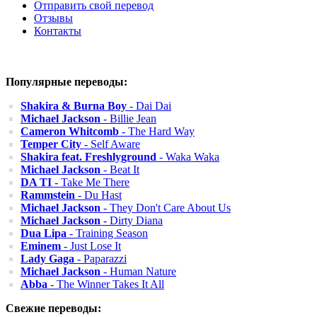
Отправить свой перевод
Отзывы
Контакты
Популярные переводы:
Shakira & Burna Boy
- Dai Dai
Michael Jackson
- Billie Jean
Cameron Whitcomb
- The Hard Way
Temper City
- Self Aware
Shakira feat. Freshlyground
- Waka Waka
Michael Jackson
- Beat It
DA TI
- Take Me There
Rammstein
- Du Hast
Michael Jackson
- They Don't Care About Us
Michael Jackson
- Dirty Diana
Dua Lipa
- Training Season
Eminem
- Just Lose It
Lady Gaga
- Paparazzi
Michael Jackson
- Human Nature
Abba
- The Winner Takes It All
Свежие переводы: