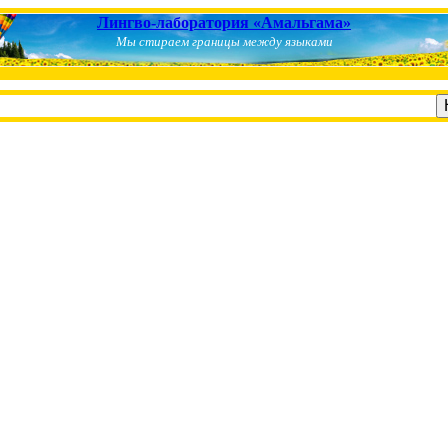
Лингво-лаборатория «Амальгама»
Мы стираем границы между языками