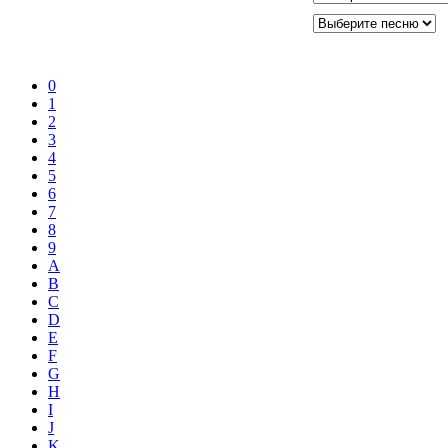
0
1
2
3
4
5
6
7
8
9
A
B
C
D
E
F
G
H
I
J
K