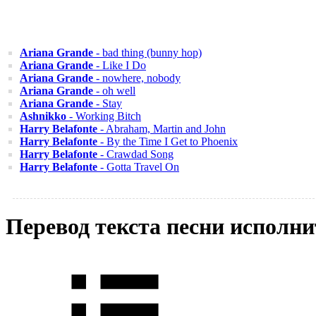
Ariana Grande
- bad thing (bunny hop)
Ariana Grande
- Like I Do
Ariana Grande
- nowhere, nobody
Ariana Grande
- oh well
Ariana Grande
- Stay
Ashnikko
- Working Bitch
Harry Belafonte
- Abraham, Martin and John
Harry Belafonte
- By the Time I Get to Phoenix
Harry Belafonte
- Crawdad Song
Harry Belafonte
- Gotta Travel On
Перевод текста песни исполни