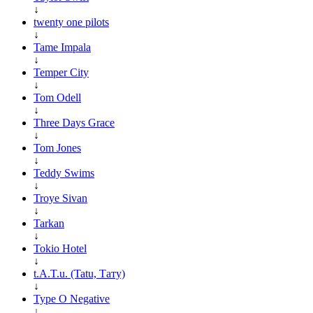
↓
twenty one pilots
↓
Tame Impala
↓
Temper City
↓
Tom Odell
↓
Three Days Grace
↓
Tom Jones
↓
Teddy Swims
↓
Troye Sivan
↓
Tarkan
↓
Tokio Hotel
↓
t.A.T.u. (Tatu, Тату)
↓
Type O Negative
↓