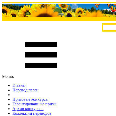
Меню:
Главная
Перевод песен
S
m
i
l
e
R
a
t
e
Призовые конкурсы
Гарантированные призы
Архив конкурсов
Коллекции переводов