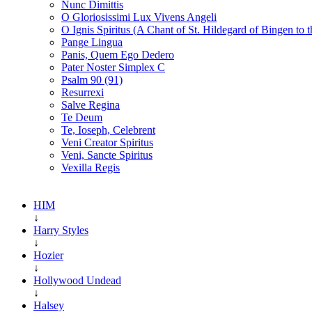
Nunc Dimittis
O Gloriosissimi Lux Vivens Angeli
O Ignis Spiritus (A Chant of St. Hildegard of Bingen to t
Pange Lingua
Panis, Quem Ego Dedero
Pater Noster Simplex C
Psalm 90 (91)
Resurrexi
Salve Regina
Te Deum
Te, Ioseph, Celebrent
Veni Creator Spiritus
Veni, Sancte Spiritus
Vexilla Regis
HIM
↓
Harry Styles
↓
Hozier
↓
Hollywood Undead
↓
Halsey