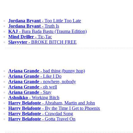
Jordana Bryant
- Too Little Too Late
Jordana Bryant
- Truth Is
KAJ
- Bara Bada Bastu (Trauma Edition)
Mind Driller
- Tic-Tac
Slayyyter
- BROKE BITCH FREE
Ariana Grande
- bad thing (bunny hop)
Ariana Grande
- Like I Do
Ariana Grande
- nowhere, nobody
Ariana Grande
- oh well
Ariana Grande
- Stay
Ashnikko
- Working Bitch
Harry Belafonte
- Abraham, Martin and John
Harry Belafonte
- By the Time I Get to Phoenix
Harry Belafonte
- Crawdad Song
Harry Belafonte
- Gotta Travel On