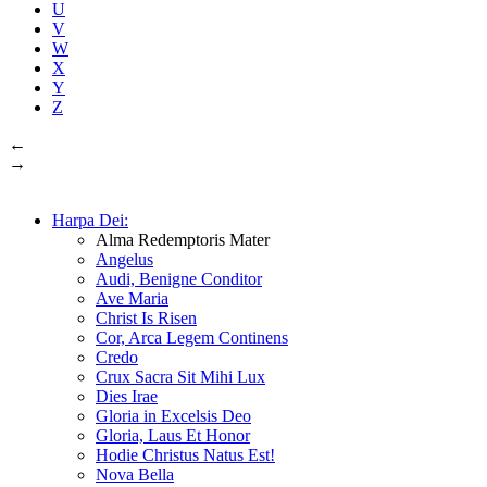
U
V
W
X
Y
Z
←
→
Harpa Dei:
Alma Redemptoris Mater
Angelus
Audi, Benigne Conditor
Ave Maria
Christ Is Risen
Cor, Arca Legem Continens
Credo
Crux Sacra Sit Mihi Lux
Dies Irae
Gloria in Excelsis Deo
Gloria, Laus Et Honor
Hodie Christus Natus Est!
Nova Bella