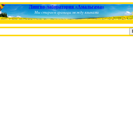
Лингво-лаборатория «Амальгама»
Мы стираем границы между языками