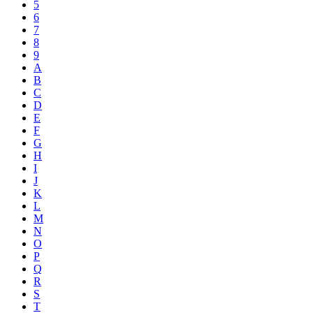
5
6
7
8
9
A
B
C
D
E
F
G
H
I
J
K
L
M
N
O
P
Q
R
S
T