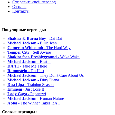
Отправить свой перевод
Отзывы
Контакты
Популярные переводы:
Shakira & Burna Boy
- Dai Dai
Michael Jackson
- Billie Jean
Cameron Whitcomb
- The Hard Way
Temper City
- Self Aware
Shakira feat. Freshlyground
- Waka Waka
Michael Jackson
- Beat It
DA TI
- Take Me There
Rammstein
- Du Hast
Michael Jackson
- They Don't Care About Us
Michael Jackson
- Dirty Diana
Dua Lipa
- Training Season
Eminem
- Just Lose It
Lady Gaga
- Paparazzi
Michael Jackson
- Human Nature
Abba
- The Winner Takes It All
Свежие переводы: