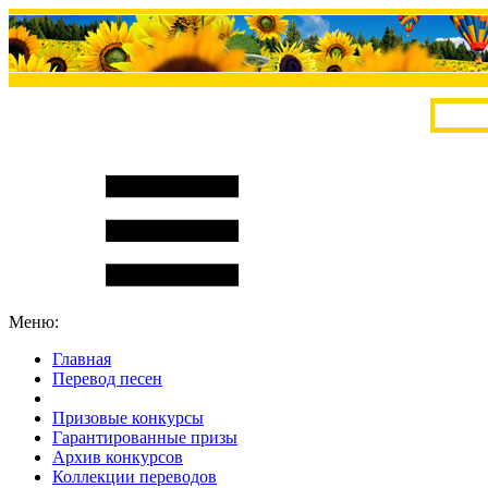
Меню:
Главная
Перевод песен
S
m
i
l
e
R
a
t
e
Призовые конкурсы
Гарантированные призы
Архив конкурсов
Коллекции переводов