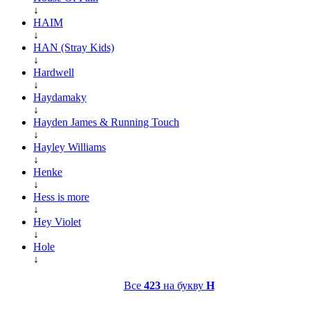
↓
HAIM
↓
HAN (Stray Kids)
↓
Hardwell
↓
Haydamaky
↓
Hayden James & Running Touch
↓
Hayley Williams
↓
Henke
↓
Hess is more
↓
Hey Violet
↓
Hole
↓
Все
423
на букву
H