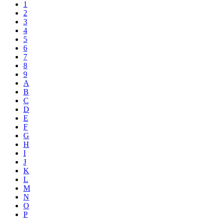
1
2
3
4
5
6
7
8
9
A
B
C
D
E
F
G
H
I
J
K
L
M
N
O
P