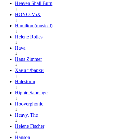
Heaven Shall Burn
↓
HOYO-MiX
↓
Hamilton (musical)
↓
Helene Rolles
↓
Hava
↓
Hans Zimmer
↓
Хания Фархи
↓
Halestorm
↓
Hippie Sabotage
↓
Hooverphonic
↓
Heavy, The
↓
Helene Fischer
↓
Hanson