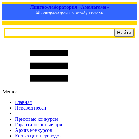
Лингво-лаборатория «Амальгама»
Мы стираем границы между языками
Меню:
Главная
Перевод песен
S
m
i
l
e
R
a
t
e
Призовые конкурсы
Гарантированные призы
Архив конкурсов
Коллекции переводов