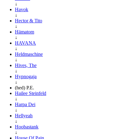
↓
Havok
↓
Hector & Tito
↓
Hämatom
↓
HAVANA
↓
Heldmaschine
↓
Hives, The
↓
Hypnogaja
↓
(hed) P.E.
Hailee Steinfeld
↓
Harpa Dei
↓
Hellyeah
↓
Hoobastank
↓
House Of Pain