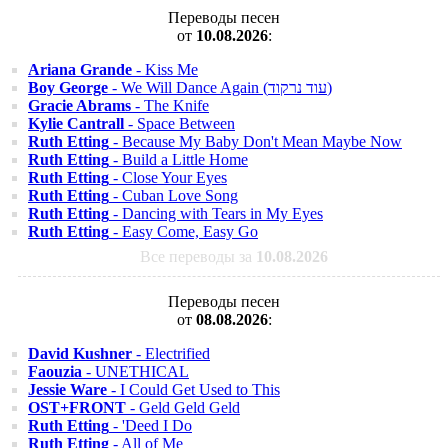
Переводы песен
от
10.08.2026
:
Ariana Grande
- Kiss Me
Boy George
- We Will Dance Again (עוד נרקוד)
Gracie Abrams
- The Knife
Kylie Cantrall
- Space Between
Ruth Etting
- Because My Baby Don't Mean Maybe Now
Ruth Etting
- Build a Little Home
Ruth Etting
- Close Your Eyes
Ruth Etting
- Cuban Love Song
Ruth Etting
- Dancing with Tears in My Eyes
Ruth Etting
- Easy Come, Easy Go
Все переводы за
10.08.2026
Переводы песен
от
08.08.2026
:
David Kushner
- Electrified
Faouzia
- UNETHICAL
Jessie Ware
- I Could Get Used to This
OST+FRONT
- Geld Geld Geld
Ruth Etting
- 'Deed I Do
Ruth Etting
- All of Me