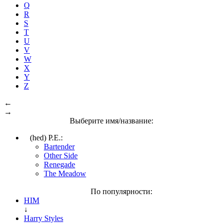
Q
R
S
T
U
V
W
X
Y
Z
←
→
Выберите имя/название:
(hed) P.E.:
Bartender
Other Side
Renegade
The Meadow
По популярности:
HIM
↓
Harry Styles