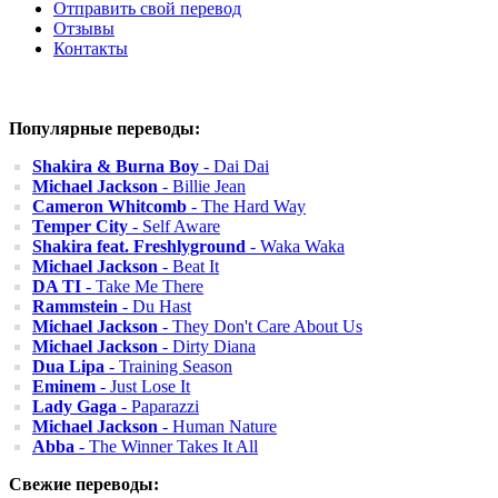
Отправить свой перевод
Отзывы
Контакты
Популярные переводы:
Shakira & Burna Boy
- Dai Dai
Michael Jackson
- Billie Jean
Cameron Whitcomb
- The Hard Way
Temper City
- Self Aware
Shakira feat. Freshlyground
- Waka Waka
Michael Jackson
- Beat It
DA TI
- Take Me There
Rammstein
- Du Hast
Michael Jackson
- They Don't Care About Us
Michael Jackson
- Dirty Diana
Dua Lipa
- Training Season
Eminem
- Just Lose It
Lady Gaga
- Paparazzi
Michael Jackson
- Human Nature
Abba
- The Winner Takes It All
Свежие переводы: