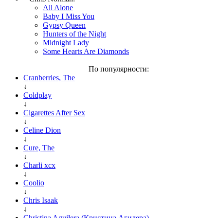
All Alone
Baby I Miss You
Gypsy Queen
Hunters of the Night
Midnight Lady
Some Hearts Are Diamonds
По популярности:
Cranberries, The
↓
Coldplay
↓
Cigarettes After Sex
↓
Celine Dion
↓
Cure, The
↓
Charli xcx
↓
Coolio
↓
Chris Isaak
↓
Christina Aguilera (Кристина Агилера)