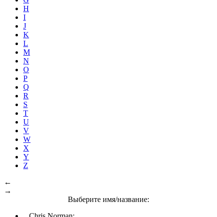
H
I
J
K
L
M
N
O
P
Q
R
S
T
U
V
W
X
Y
Z
←
→
Выберите имя/название:
Chris Norman: