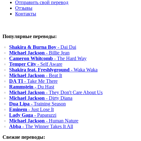
Отправить свой перевод
Отзывы
Контакты
Популярные переводы:
Shakira & Burna Boy
- Dai Dai
Michael Jackson
- Billie Jean
Cameron Whitcomb
- The Hard Way
Temper City
- Self Aware
Shakira feat. Freshlyground
- Waka Waka
Michael Jackson
- Beat It
DA TI
- Take Me There
Rammstein
- Du Hast
Michael Jackson
- They Don't Care About Us
Michael Jackson
- Dirty Diana
Dua Lipa
- Training Season
Eminem
- Just Lose It
Lady Gaga
- Paparazzi
Michael Jackson
- Human Nature
Abba
- The Winner Takes It All
Свежие переводы: