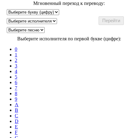
Мгновенный переход к переводу:
Выберите исполнителя по первой букве (цифре):
0
1
2
3
4
5
6
7
8
9
A
B
C
D
E
F
G