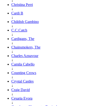
↓
Christina Perri
↓
Cardi B
↓
Childish Gambino
↓
C.C.Catch
↓
Cardigans, The
↓
Chainsmokers, The
↓
Charles Aznavour
↓
Camila Cabello
↓
Counting Crows
↓
Crystal Castles
↓
Craig David
↓
Cesaria Evora
↓