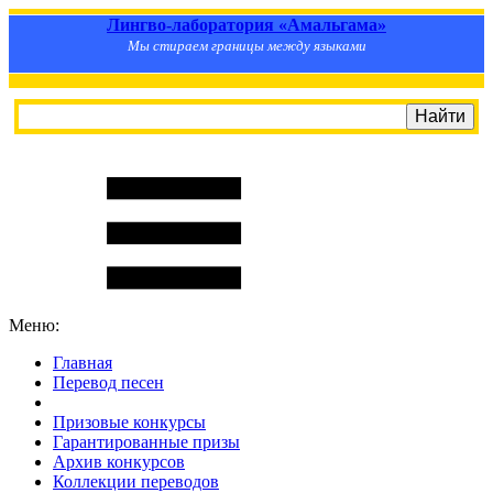
Лингво-лаборатория «Амальгама»
Мы стираем границы между языками
Меню:
Главная
Перевод песен
S
m
i
l
e
R
a
t
e
Призовые конкурсы
Гарантированные призы
Архив конкурсов
Коллекции переводов