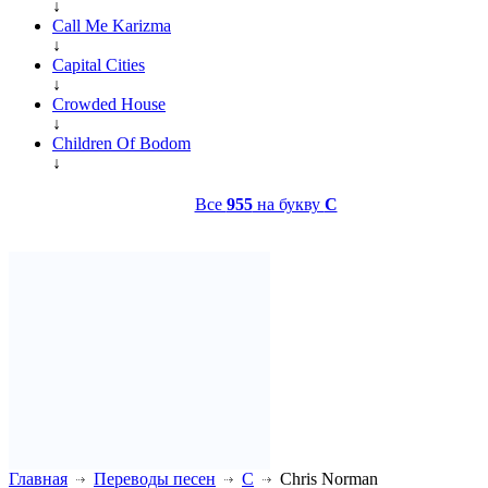
↓
Call Me Karizma
↓
Capital Cities
↓
Crowded House
↓
Children Of Bodom
↓
Все
955
на букву
C
Главная
Переводы песен
C
Chris Norman