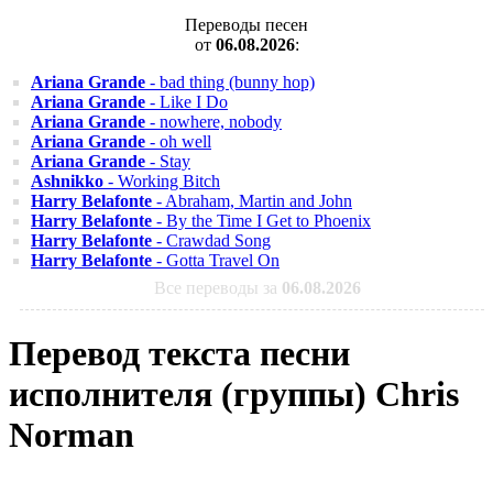
Переводы песен
от
06.08.2026
:
Ariana Grande
- bad thing (bunny hop)
Ariana Grande
- Like I Do
Ariana Grande
- nowhere, nobody
Ariana Grande
- oh well
Ariana Grande
- Stay
Ashnikko
- Working Bitch
Harry Belafonte
- Abraham, Martin and John
Harry Belafonte
- By the Time I Get to Phoenix
Harry Belafonte
- Crawdad Song
Harry Belafonte
- Gotta Travel On
Все переводы за
06.08.2026
Перевод текста песни
исполнителя (группы) Chris
Norman