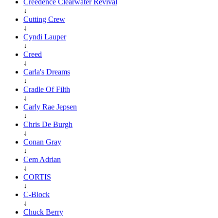
Creedence Clearwater Revival
↓
Cutting Crew
↓
Cyndi Lauper
↓
Creed
↓
Carla's Dreams
↓
Cradle Of Filth
↓
Carly Rae Jepsen
↓
Chris De Burgh
↓
Conan Gray
↓
Cem Adrian
↓
CORTIS
↓
C-Block
↓
Chuck Berry