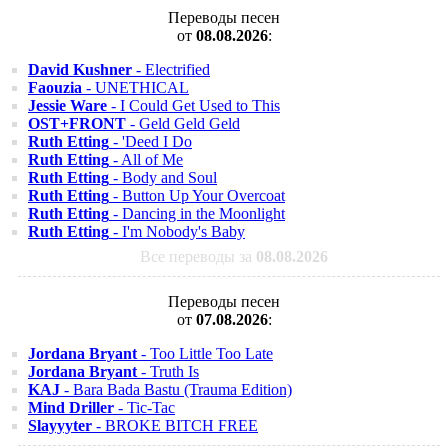
Переводы песен
от
08.08.2026
:
David Kushner
- Electrified
Faouzia
- UNETHICAL
Jessie Ware
- I Could Get Used to This
OST+FRONT
- Geld Geld Geld
Ruth Etting
- 'Deed I Do
Ruth Etting
- All of Me
Ruth Etting
- Body and Soul
Ruth Etting
- Button Up Your Overcoat
Ruth Etting
- Dancing in the Moonlight
Ruth Etting
- I'm Nobody's Baby
Все переводы за
08.08.2026
Переводы песен
от
07.08.2026
:
Jordana Bryant
- Too Little Too Late
Jordana Bryant
- Truth Is
KAJ
- Bara Bada Bastu (Trauma Edition)
Mind Driller
- Tic-Tac
Slayyyter
- BROKE BITCH FREE