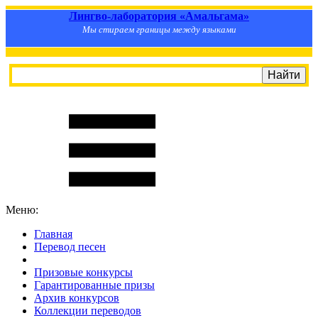
Лингво-лаборатория «Амальгама»
Мы стираем границы между языками
Меню:
Главная
Перевод песен
S
m
i
l
e
R
a
t
e
Призовые конкурсы
Гарантированные призы
Архив конкурсов
Коллекции переводов