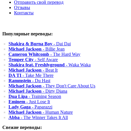
Отправить свой перевод
Отзывы
Контакты
Популярные переводы:
Shakira & Burna Boy
- Dai Dai
Michael Jackson
- Billie Jean
Cameron Whitcomb
- The Hard Way
Temper City
- Self Aware
Shakira feat. Freshlyground
- Waka Waka
Michael Jackson
- Beat It
DA TI
- Take Me There
Rammstein
- Du Hast
Michael Jackson
- They Don't Care About Us
Michael Jackson
- Dirty Diana
Dua Lipa
- Training Season
Eminem
- Just Lose It
Lady Gaga
- Paparazzi
Michael Jackson
- Human Nature
Abba
- The Winner Takes It All
Свежие переводы: