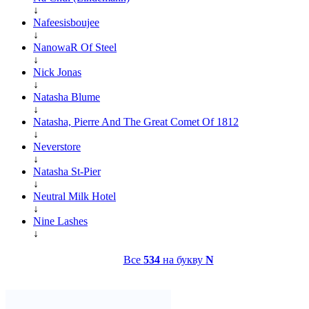
↓
Nafeesisboujee
↓
NanowaR Of Steel
↓
Nick Jonas
↓
Natasha Blume
↓
Natasha, Pierre And The Great Comet Of 1812
↓
Neverstore
↓
Natasha St-Pier
↓
Neutral Milk Hotel
↓
Nine Lashes
↓
Все
534
на букву
N