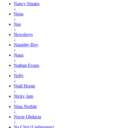
Nancy Sinatra
↓
Nena
↓
Nas
↓
Newsboys
↓
Naughty Boy
↓
Nana
↓
Nathan Evans
↓
Nelly
↓
Niall Horan
↓
Nicky Jam
↓
Nina Nesbitt
↓
Nocte Obducta
↓
Na Chui (Lindemann)