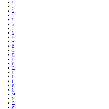
1
2
3
4
5
6
7
8
9
A
B
C
D
E
F
G
H
I
J
K
L
M
N
O
P