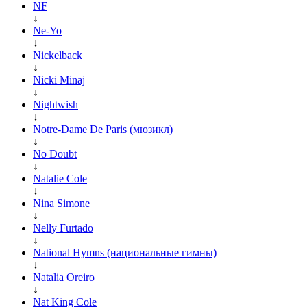
NF
↓
Ne-Yo
↓
Nickelback
↓
Nicki Minaj
↓
Nightwish
↓
Notre-Dame De Paris (мюзикл)
↓
No Doubt
↓
Natalie Cole
↓
Nina Simone
↓
Nelly Furtado
↓
National Hymns (национальные гимны)
↓
Natalia Oreiro
↓
Nat King Cole