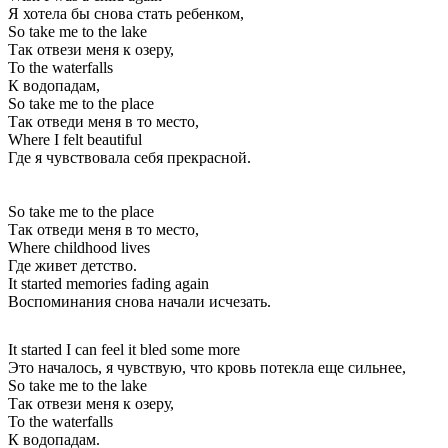
Я хотела бы снова стать ребенком,
So take me to the lake
Так отвези меня к озеру,
To the waterfalls
К водопадам,
So take me to the place
Так отведи меня в то место,
Where I felt beautiful
Где я чувствовала себя прекрасной.
So take me to the place
Так отведи меня в то место,
Where childhood lives
Где живет детство.
It started memories fading again
Воспоминания снова начали исчезать.
It started I can feel it bled some more
Это началось, я чувствую, что кровь потекла еще сильнее,
So take me to the lake
Так отвези меня к озеру,
To the waterfalls
К водопадам.