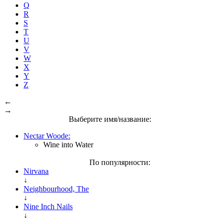
Q
R
S
T
U
V
W
X
Y
Z
←
→
Выберите имя/название:
Nectar Woode:
Wine into Water
По популярности:
Nirvana
↓
Neighbourhood, The
↓
Nine Inch Nails
↓