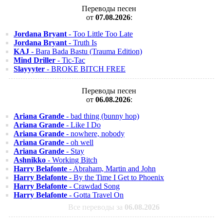
Переводы песен
от
07.08.2026
:
Jordana Bryant
- Too Little Too Late
Jordana Bryant
- Truth Is
KAJ
- Bara Bada Bastu (Trauma Edition)
Mind Driller
- Tic-Tac
Slayyyter
- BROKE BITCH FREE
Переводы песен
от
06.08.2026
:
Ariana Grande
- bad thing (bunny hop)
Ariana Grande
- Like I Do
Ariana Grande
- nowhere, nobody
Ariana Grande
- oh well
Ariana Grande
- Stay
Ashnikko
- Working Bitch
Harry Belafonte
- Abraham, Martin and John
Harry Belafonte
- By the Time I Get to Phoenix
Harry Belafonte
- Crawdad Song
Harry Belafonte
- Gotta Travel On
Все переводы за
06.08.2026