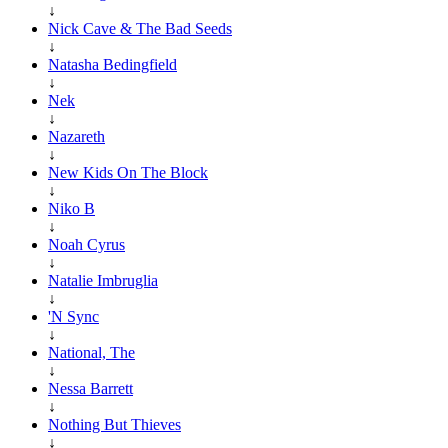
↓
Nick Cave & The Bad Seeds
↓
Natasha Bedingfield
↓
Nek
↓
Nazareth
↓
New Kids On The Block
↓
Niko B
↓
Noah Cyrus
↓
Natalie Imbruglia
↓
'N Sync
↓
National, The
↓
Nessa Barrett
↓
Nothing But Thieves
↓