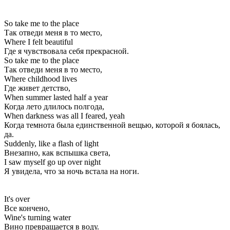
So take me to the place
Так отведи меня в то место,
Whеre I felt beautiful
Где я чувствовала себя прекрасной.
So takе me to the place
Так отведи меня в то место,
Where childhood lives
Где живет детство,
When summer lasted half a year
Когда лето длилось полгода,
When darkness was all I feared, yeah
Когда темнота была единственной вещью, которой я боялась,
да.
Suddenly, like a flash of light
Внезапно, как вспышка света,
I saw myself go up over night
Я увидела, что за ночь встала на ноги.
It's over
Все кончено,
Wine's turning water
Вино превращается в воду.