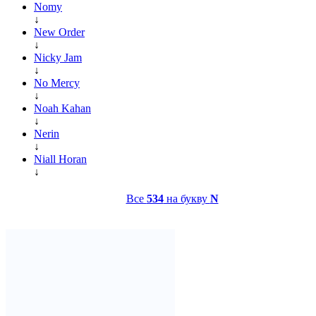
Nomy
↓
New Order
↓
Nicky Jam
↓
No Mercy
↓
Noah Kahan
↓
Nerin
↓
Niall Horan
↓
Все
534
на букву
N