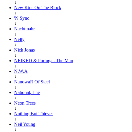
↓
New Kids On The Block
↓
'N Sync
↓
Nachtmahr
↓
Nelly
↓
Nick Jonas
↓
NEIKED & Portugal. The Man
↓
N.W.A
↓
NanowaR Of Steel
↓
National, The
↓
Neon Trees
↓
Nothing But Thieves
↓
Neil Young
↓