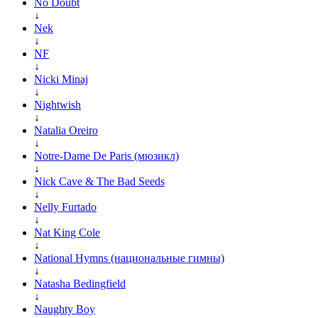
No Doubt
↓
Nek
↓
NF
↓
Nicki Minaj
↓
Nightwish
↓
Natalia Oreiro
↓
Notre-Dame De Paris (мюзикл)
↓
Nick Cave & The Bad Seeds
↓
Nelly Furtado
↓
Nat King Cole
↓
National Hymns (национальные гимны)
↓
Natasha Bedingfield
↓
Naughty Boy