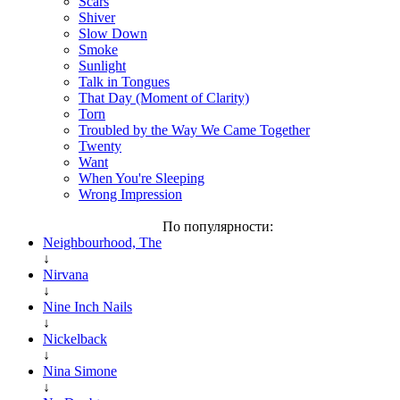
Scars
Shiver
Slow Down
Smoke
Sunlight
Talk in Tongues
That Day (Moment of Clarity)
Torn
Troubled by the Way We Came Together
Twenty
Want
When You're Sleeping
Wrong Impression
По популярности:
Neighbourhood, The
↓
Nirvana
↓
Nine Inch Nails
↓
Nickelback
↓
Nina Simone
↓