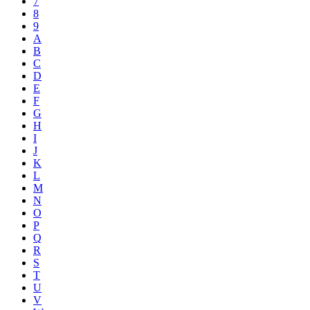
7
8
9
A
B
C
D
E
F
G
H
I
J
K
L
M
N
O
P
Q
R
S
T
U
V