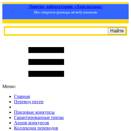
Лингво-лаборатория «Амальгама»
Мы стираем границы между языками
Меню:
Главная
Перевод песен
S
m
i
l
e
R
a
t
e
Призовые конкурсы
Гарантированные призы
Архив конкурсов
Коллекции переводов