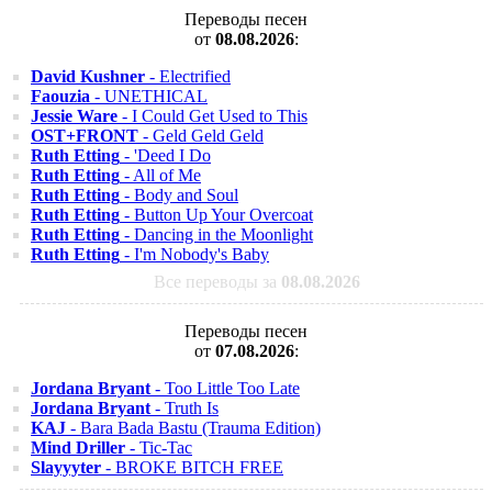
Переводы песен
от
08.08.2026
:
David Kushner
- Electrified
Faouzia
- UNETHICAL
Jessie Ware
- I Could Get Used to This
OST+FRONT
- Geld Geld Geld
Ruth Etting
- 'Deed I Do
Ruth Etting
- All of Me
Ruth Etting
- Body and Soul
Ruth Etting
- Button Up Your Overcoat
Ruth Etting
- Dancing in the Moonlight
Ruth Etting
- I'm Nobody's Baby
Все переводы за
08.08.2026
Переводы песен
от
07.08.2026
:
Jordana Bryant
- Too Little Too Late
Jordana Bryant
- Truth Is
KAJ
- Bara Bada Bastu (Trauma Edition)
Mind Driller
- Tic-Tac
Slayyyter
- BROKE BITCH FREE