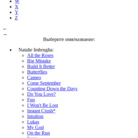
W
X
Y
Z
←
→
Выберите имя/название:
Natalie Imbruglia:
All the Roses
Big Mistake
Build It Better
Butterflies
Cameo
Come September
Counting Down the Days
Do You Love?
Fun
I Won't Be Lost
Instant Crush*
Intuition
Lukas
My God
On the Run