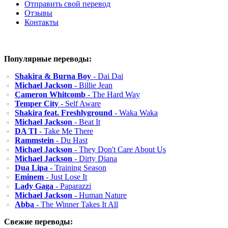
Отправить свой перевод
Отзывы
Контакты
Популярные переводы:
Shakira & Burna Boy
- Dai Dai
Michael Jackson
- Billie Jean
Cameron Whitcomb
- The Hard Way
Temper City
- Self Aware
Shakira feat. Freshlyground
- Waka Waka
Michael Jackson
- Beat It
DA TI
- Take Me There
Rammstein
- Du Hast
Michael Jackson
- They Don't Care About Us
Michael Jackson
- Dirty Diana
Dua Lipa
- Training Season
Eminem
- Just Lose It
Lady Gaga
- Paparazzi
Michael Jackson
- Human Nature
Abba
- The Winner Takes It All
Свежие переводы: