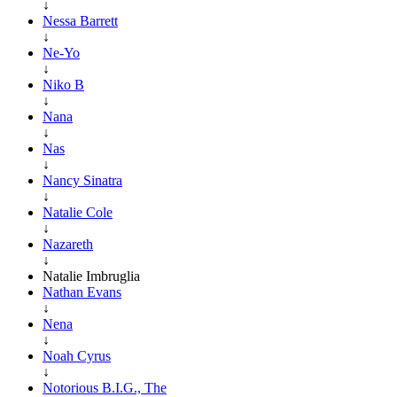
↓
Nessa Barrett
↓
Ne-Yo
↓
Niko B
↓
Nana
↓
Nas
↓
Nancy Sinatra
↓
Natalie Cole
↓
Nazareth
↓
Natalie Imbruglia
Nathan Evans
↓
Nena
↓
Noah Cyrus
↓
Notorious B.I.G., The