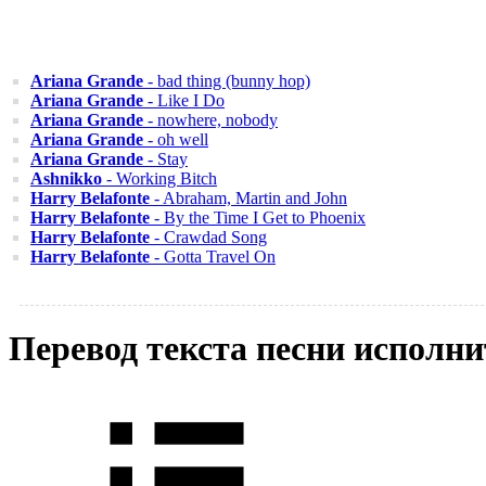
Ariana Grande
- bad thing (bunny hop)
Ariana Grande
- Like I Do
Ariana Grande
- nowhere, nobody
Ariana Grande
- oh well
Ariana Grande
- Stay
Ashnikko
- Working Bitch
Harry Belafonte
- Abraham, Martin and John
Harry Belafonte
- By the Time I Get to Phoenix
Harry Belafonte
- Crawdad Song
Harry Belafonte
- Gotta Travel On
Перевод текста песни исполни