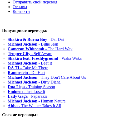
Отправить свой перевод
Отзывы
Контакты
Популярные переводы:
Shakira & Burna Boy
- Dai Dai
Michael Jackson
- Billie Jean
Cameron Whitcomb
- The Hard Way
Temper City
- Self Aware
Shakira feat. Freshlyground
- Waka Waka
Michael Jackson
- Beat It
DA TI
- Take Me There
Rammstein
- Du Hast
Michael Jackson
- They Don't Care About Us
Michael Jackson
- Dirty Diana
Dua Lipa
- Training Season
Eminem
- Just Lose It
Lady Gaga
- Paparazzi
Michael Jackson
- Human Nature
Abba
- The Winner Takes It All
Свежие переводы: