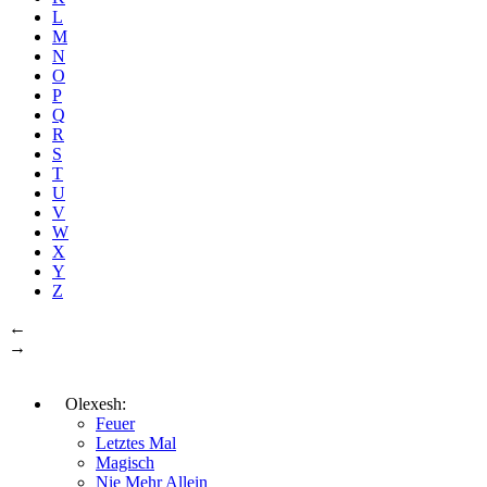
L
M
N
O
P
Q
R
S
T
U
V
W
X
Y
Z
←
→
Olexesh:
Feuer
Letztes Mal
Magisch
Nie Mehr Allein