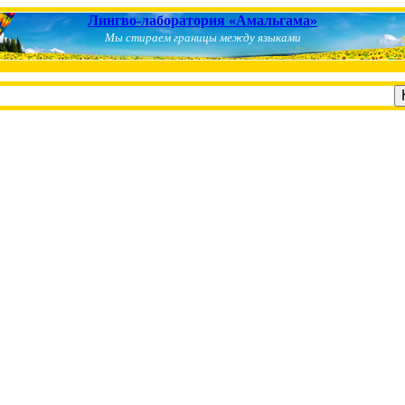
Лингво-лаборатория «Амальгама»
Мы стираем границы между языками