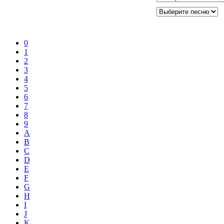
0
1
2
3
4
5
6
7
8
9
A
B
C
D
E
F
G
H
I
J
K