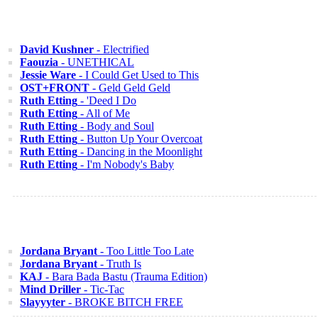
David Kushner
- Electrified
Faouzia
- UNETHICAL
Jessie Ware
- I Could Get Used to This
OST+FRONT
- Geld Geld Geld
Ruth Etting
- 'Deed I Do
Ruth Etting
- All of Me
Ruth Etting
- Body and Soul
Ruth Etting
- Button Up Your Overcoat
Ruth Etting
- Dancing in the Moonlight
Ruth Etting
- I'm Nobody's Baby
Jordana Bryant
- Too Little Too Late
Jordana Bryant
- Truth Is
KAJ
- Bara Bada Bastu (Trauma Edition)
Mind Driller
- Tic-Tac
Slayyyter
- BROKE BITCH FREE