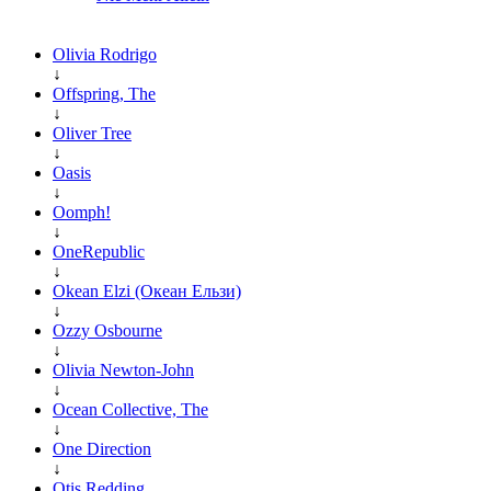
Olivia Rodrigo
↓
Offspring, The
↓
Oliver Tree
↓
Oasis
↓
Oomph!
↓
OneRepublic
↓
Okean Elzi (Океан Ельзи)
↓
Ozzy Osbourne
↓
Olivia Newton-John
↓
Ocean Collective, The
↓
One Direction
↓
Otis Redding