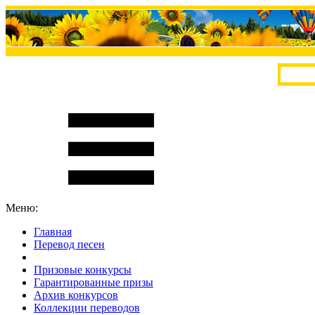
Меню:
Главная
Перевод песен
S
m
i
l
e
R
a
t
e
Призовые конкурсы
Гарантированные призы
Архив конкурсов
Коллекции переводов