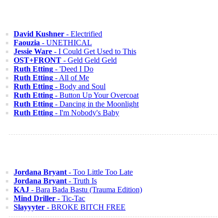
David Kushner
- Electrified
Faouzia
- UNETHICAL
Jessie Ware
- I Could Get Used to This
OST+FRONT
- Geld Geld Geld
Ruth Etting
- 'Deed I Do
Ruth Etting
- All of Me
Ruth Etting
- Body and Soul
Ruth Etting
- Button Up Your Overcoat
Ruth Etting
- Dancing in the Moonlight
Ruth Etting
- I'm Nobody's Baby
Jordana Bryant
- Too Little Too Late
Jordana Bryant
- Truth Is
KAJ
- Bara Bada Bastu (Trauma Edition)
Mind Driller
- Tic-Tac
Slayyyter
- BROKE BITCH FREE