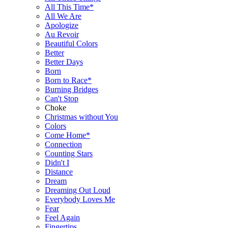
All This Time*
All We Are
Apologize
Au Revoir
Beautiful Colors
Better
Better Days
Born
Born to Race*
Burning Bridges
Can't Stop
Choke
Christmas without You
Colors
Come Home*
Connection
Counting Stars
Didn't I
Distance
Dream
Dreaming Out Loud
Everybody Loves Me
Fear
Feel Again
Fingertips