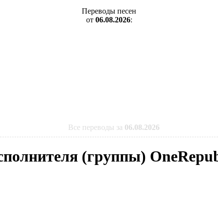
Переводы песен
от
06.08.2026
:
Все переводы за
06.08.2026
исполнителя (группы) OneRepub