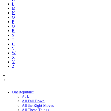
L
M
N
O
P
Q
R
S
T
U
V
W
X
Y
Z
←
→
OneRepublic:
A. I.
All Fall Down
All the Right Moves
All These Things