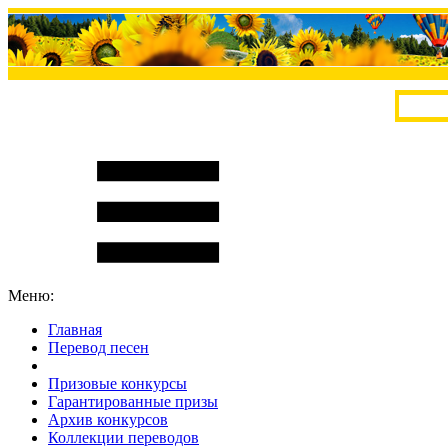
Меню:
Главная
Перевод песен
S
m
i
l
e
R
a
t
e
Призовые конкурсы
Гарантированные призы
Архив конкурсов
Коллекции переводов