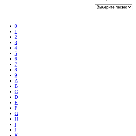
0
1
2
3
4
5
6
7
8
9
A
B
C
D
E
F
G
H
I
J
K