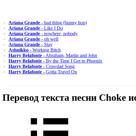
Ariana Grande
- bad thing (bunny hop)
Ariana Grande
- Like I Do
Ariana Grande
- nowhere, nobody
Ariana Grande
- oh well
Ariana Grande
- Stay
Ashnikko
- Working Bitch
Harry Belafonte
- Abraham, Martin and John
Harry Belafonte
- By the Time I Get to Phoenix
Harry Belafonte
- Crawdad Song
Harry Belafonte
- Gotta Travel On
Перевод текста песни Choke 