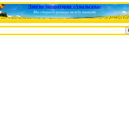
Лингво-лаборатория «Амальгама»
Мы стираем границы между языками