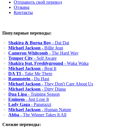
Отправить свой перевод
Отзывы
Контакты
Популярные переводы:
Shakira & Burna Boy
- Dai Dai
Michael Jackson
- Billie Jean
Cameron Whitcomb
- The Hard Way
Temper City
- Self Aware
Shakira feat. Freshlyground
- Waka Waka
Michael Jackson
- Beat It
DA TI
- Take Me There
Rammstein
- Du Hast
Michael Jackson
- They Don't Care About Us
Michael Jackson
- Dirty Diana
Dua Lipa
- Training Season
Eminem
- Just Lose It
Lady Gaga
- Paparazzi
Michael Jackson
- Human Nature
Abba
- The Winner Takes It All
Свежие переводы: