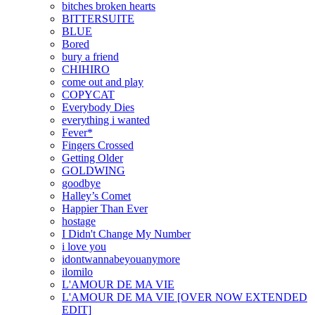
bitches broken hearts
BITTERSUITE
BLUE
Bored
bury a friend
CHIHIRO
come out and play
COPYCAT
Everybody Dies
everything i wanted
Fever*
Fingers Crossed
Getting Older
GOLDWING
goodbye
Halley’s Comet
Happier Than Ever
hostage
I Didn't Change My Number
i love you
idontwannabeyouanymore
ilomilo
L'AMOUR DE MA VIE
L'AMOUR DE MA VIE [OVER NOW EXTENDED
EDIT]