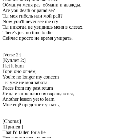
Обманул меня раз, обмани и дважды.
Are you death or paradise?
Ты моя гибель или мой рай?
Now you'll never see me cry
Ты никогда не увидишь меня в слезах,
There's just no time to die
Сейчас просто не время умирать.
[Verse 2:]
[Куплет 2:]
I let it burn
Гори оно огнём,
You're no longer my concern
Ты уже не моя забота.
Faces from my past return
Лица из прошлого возвращаются,
Another lesson yet to learn
Мне ещё предстоит узнать,
[Chorus:]
[Припев:]
That I'd fallen for a lie
Что я купилась на ложь,