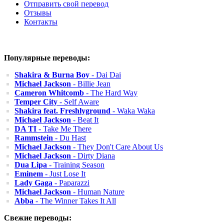
Отправить свой перевод
Отзывы
Контакты
Популярные переводы:
Shakira & Burna Boy
- Dai Dai
Michael Jackson
- Billie Jean
Cameron Whitcomb
- The Hard Way
Temper City
- Self Aware
Shakira feat. Freshlyground
- Waka Waka
Michael Jackson
- Beat It
DA TI
- Take Me There
Rammstein
- Du Hast
Michael Jackson
- They Don't Care About Us
Michael Jackson
- Dirty Diana
Dua Lipa
- Training Season
Eminem
- Just Lose It
Lady Gaga
- Paparazzi
Michael Jackson
- Human Nature
Abba
- The Winner Takes It All
Свежие переводы: