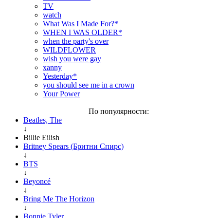
TV
watch
What Was I Made For?*
WHEN I WAS OLDER*
when the party's over
WILDFLOWER
wish you were gay
xanny
Yesterday*
you should see me in a crown
Your Power
По популярности:
Beatles, The
↓
Billie Eilish
Britney Spears (Бритни Спирс)
↓
BTS
↓
Beyoncé
↓
Bring Me The Horizon
↓
Bonnie Tyler