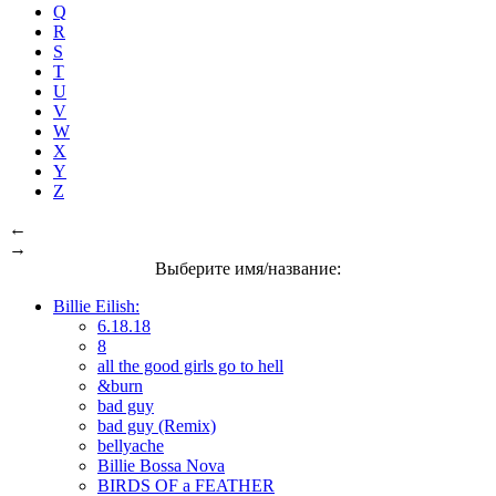
Q
R
S
T
U
V
W
X
Y
Z
←
→
Выберите имя/название:
Billie Eilish:
6.18.18
8
all the good girls go to hell
&burn
bad guy
bad guy (Remix)
bellyache
Billie Bossa Nova
BIRDS OF a FEATHER