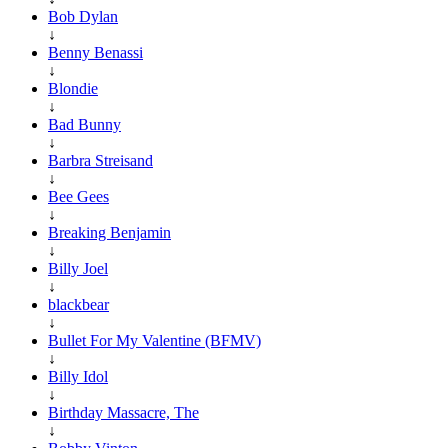
Bob Dylan
↓
Benny Benassi
↓
Blondie
↓
Bad Bunny
↓
Barbra Streisand
↓
Bee Gees
↓
Breaking Benjamin
↓
Billy Joel
↓
blackbear
↓
Bullet For My Valentine (BFMV)
↓
Billy Idol
↓
Birthday Massacre, The
↓