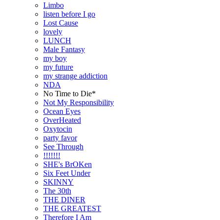
Limbo
listen before I go
Lost Cause
lovely
LUNCH
Male Fantasy
my boy
my future
my strange addiction
NDA
No Time to Die*
Not My Responsibility
Ocean Eyes
OverHeated
Oxytocin
party favor
See Through
!!!!!!!
SHE's BrOKen
Six Feet Under
SKINNY
The 30th
THE DINER
THE GREATEST
Therefore I Am