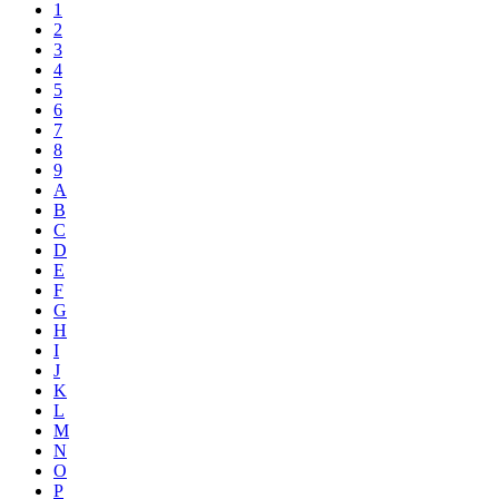
1
2
3
4
5
6
7
8
9
A
B
C
D
E
F
G
H
I
J
K
L
M
N
O
P