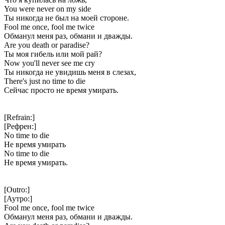
You were never on my side
Ты никогда не был на моей стороне.
Fool me once, fool me twice
Обманул меня раз, обмани и дважды.
Are you death or paradise?
Ты моя гибель или мой рай?
Now you'll never see me cry
Ты никогда не увидишь меня в слезах,
There's just no time to die
Сейчас просто не время умирать.
[Refrain:]
[Рефрен:]
No time to die
Не время умирать
No time to die
Не время умирать.
[Outro:]
[Аутро:]
Fool me once, fool me twice
Обманул меня раз, обмани и дважды.