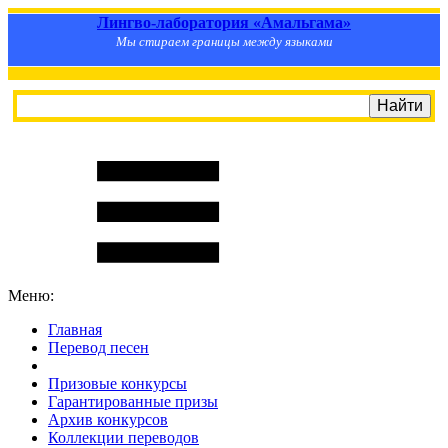
Лингво-лаборатория «Амальгама»
Мы стираем границы между языками
Меню:
Главная
Перевод песен
S
m
i
l
e
R
a
t
e
Призовые конкурсы
Гарантированные призы
Архив конкурсов
Коллекции переводов