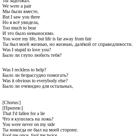
Ты задолжал.
We were a pair
Мы были вместе,
But I saw you there
Но я всё увидела,
Too much to bear
И это было невыносимо.
You were my life, but life is far away from fair
Ты был моей жизнью, но жизнью, далёкой от справедливости.
Was I stupid to love you?
Было ли глупо любить тебя?
Was I reckless to help?
Было ли безрассудно помогать?
Was it obvious to everybody else?
Было ли очевидно для остальных,
[Chorus:]
[Припев:]
That I'd fallen for a lie
Что я купилась на ложь?
You were never on my side
Ты никогда не был на моей стороне.
Fool me once, fool me twice