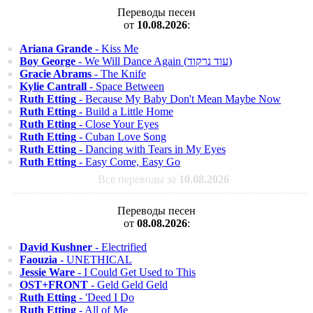
Переводы песен
от
10.08.2026
:
Ariana Grande
- Kiss Me
Boy George
- We Will Dance Again (עוד נרקוד)
Gracie Abrams
- The Knife
Kylie Cantrall
- Space Between
Ruth Etting
- Because My Baby Don't Mean Maybe Now
Ruth Etting
- Build a Little Home
Ruth Etting
- Close Your Eyes
Ruth Etting
- Cuban Love Song
Ruth Etting
- Dancing with Tears in My Eyes
Ruth Etting
- Easy Come, Easy Go
Все переводы за
10.08.2026
Переводы песен
от
08.08.2026
:
David Kushner
- Electrified
Faouzia
- UNETHICAL
Jessie Ware
- I Could Get Used to This
OST+FRONT
- Geld Geld Geld
Ruth Etting
- 'Deed I Do
Ruth Etting
- All of Me