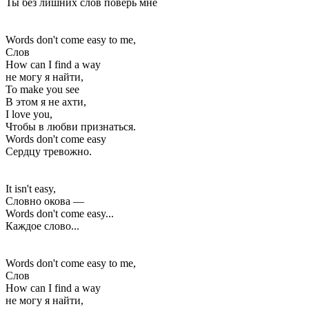
Ты без лишних слов поверь мне
Words don't come easy to me,
Слов
How can I find a way
не могу я найти,
To make you see
В этом я не ахти,
I love you,
Чтобы в любви признаться.
Words don't come easy
Сердцу тревожно.
It isn't easy,
Словно окова —
Words don't come easy...
Каждое слово...
Words don't come easy to me,
Слов
How can I find a way
не могу я найти,