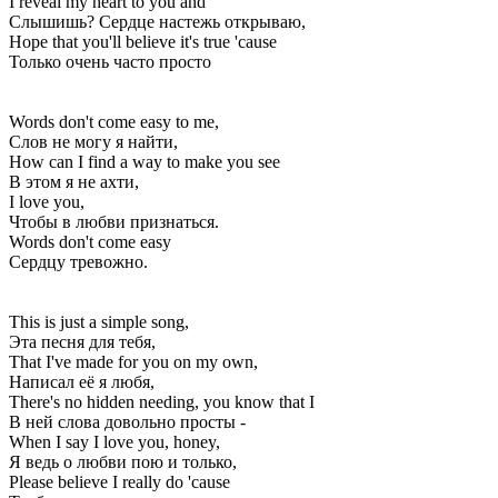
I reveal my heart to you and
Слышишь? Сердце настежь открываю,
Hope that you'll believe it's true 'cause
Только очень часто просто
Words don't come easy to me,
Слов не могу я найти,
How can I find a way to make you see
В этом я не ахти,
I love you,
Чтобы в любви признаться.
Words don't come easy
Сердцу тревожно.
This is just a simple song,
Эта песня для тебя,
That I've made for you on my own,
Написал её я любя,
There's no hidden needing, you know that I
В ней слова довольно просты -
When I say I love you, honey,
Я ведь о любви пою и только,
Please believe I really do 'cause