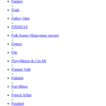
Fantasy
↓
Foals
↓
Fatboy Slim
↓
FINNEAS
↓
Folk Songs (Народные песни)
↓
Fugees
↓
Fiki
↓
FloyyMenor & Cris Mj
↓
Frankie Valli
↓
Fallulah
↓
Fort Minor
↓
French Affair
↓
Fousheé