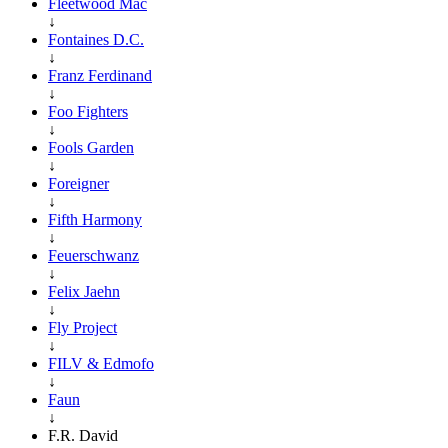
Fleetwood Mac
↓
Fontaines D.C.
↓
Franz Ferdinand
↓
Foo Fighters
↓
Fools Garden
↓
Foreigner
↓
Fifth Harmony
↓
Feuerschwanz
↓
Felix Jaehn
↓
Fly Project
↓
FILV & Edmofo
↓
Faun
↓
F.R. David