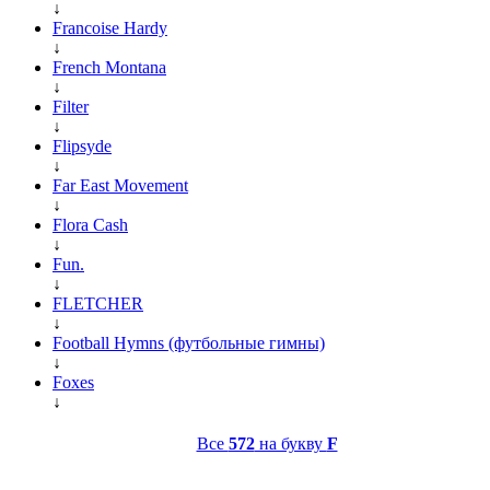
↓
Francoise Hardy
↓
French Montana
↓
Filter
↓
Flipsyde
↓
Far East Movement
↓
Flora Cash
↓
Fun.
↓
FLETCHER
↓
Football Hymns (футбольные гимны)
↓
Foxes
↓
Все
572
на букву
F