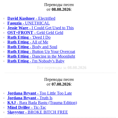
Переводы песен
от
08.08.2026
:
David Kushner
- Electrified
Faouzia
- UNETHICAL
Jessie Ware
- I Could Get Used to This
OST+FRONT
- Geld Geld Geld
Ruth Etting
- 'Deed I Do
Ruth Etting
- All of Me
Ruth Etting
- Body and Soul
Ruth Etting
- Button Up Your Overcoat
Ruth Etting
- Dancing in the Moonlight
Ruth Etting
- I'm Nobody's Baby
Все переводы за
08.08.2026
Переводы песен
от
07.08.2026
:
Jordana Bryant
- Too Little Too Late
Jordana Bryant
- Truth Is
KAJ
- Bara Bada Bastu (Trauma Edition)
Mind Driller
- Tic-Tac
Slayyyter
- BROKE BITCH FREE