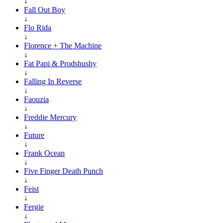
↓
Fall Out Boy
↓
Flo Rida
↓
Florence + The Machine
↓
Fat Papi & Prodshushy
↓
Falling In Reverse
↓
Faouzia
↓
Freddie Mercury
↓
Future
↓
Frank Ocean
↓
Five Finger Death Punch
↓
Feist
↓
Fergie
↓