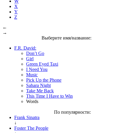
W
X
Y
Z
←
→
Выберите имя/название:
F.R. David:
Don’t Go
Girl
Green Eyed Taxi
I Need You
Music
Pick Up the Phone
Sahara Night
Take Me Back
This Time I Have to Win
Words
По популярности:
Frank Sinatra
↓
Foster The People