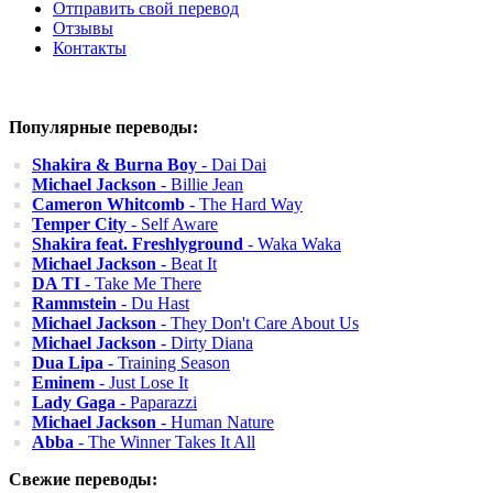
Отправить свой перевод
Отзывы
Контакты
Популярные переводы:
Shakira & Burna Boy
- Dai Dai
Michael Jackson
- Billie Jean
Cameron Whitcomb
- The Hard Way
Temper City
- Self Aware
Shakira feat. Freshlyground
- Waka Waka
Michael Jackson
- Beat It
DA TI
- Take Me There
Rammstein
- Du Hast
Michael Jackson
- They Don't Care About Us
Michael Jackson
- Dirty Diana
Dua Lipa
- Training Season
Eminem
- Just Lose It
Lady Gaga
- Paparazzi
Michael Jackson
- Human Nature
Abba
- The Winner Takes It All
Свежие переводы: