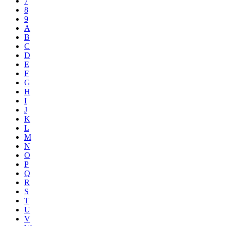
7
8
9
A
B
C
D
E
F
G
H
I
J
K
L
M
N
O
P
Q
R
S
T
U
V