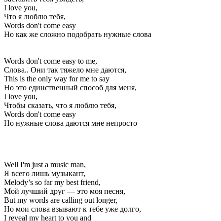
I love you,
Что я люблю тебя,
Words don't come easy
Но как же сложно подобрать нужные слова
Words don't come easy to me,
Слова.. Они так тяжело мне даются,
This is the only way for me to say
Но это единственный способ для меня,
I love you,
Чтобы сказать, что я люблю тебя,
Words don't come easy
Но нужные слова даются мне непросто
Well I'm just a music man,
Я всего лишь музыкант,
Melody’s so far my best friend,
Мой лучший друг — это моя песня,
But my words are calling out longer,
Но мои слова взывают к тебе уже долго,
I reveal my heart to you and