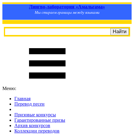
Лингво-лаборатория «Амальгама»
Мы стираем границы между языками
Меню:
Главная
Перевод песен
S
m
i
l
e
R
a
t
e
Призовые конкурсы
Гарантированные призы
Архив конкурсов
Коллекции переводов