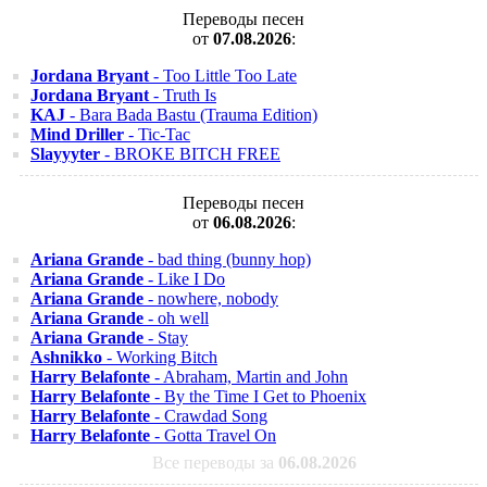
Переводы песен
от
07.08.2026
:
Jordana Bryant
- Too Little Too Late
Jordana Bryant
- Truth Is
KAJ
- Bara Bada Bastu (Trauma Edition)
Mind Driller
- Tic-Tac
Slayyyter
- BROKE BITCH FREE
Переводы песен
от
06.08.2026
:
Ariana Grande
- bad thing (bunny hop)
Ariana Grande
- Like I Do
Ariana Grande
- nowhere, nobody
Ariana Grande
- oh well
Ariana Grande
- Stay
Ashnikko
- Working Bitch
Harry Belafonte
- Abraham, Martin and John
Harry Belafonte
- By the Time I Get to Phoenix
Harry Belafonte
- Crawdad Song
Harry Belafonte
- Gotta Travel On
Все переводы за
06.08.2026