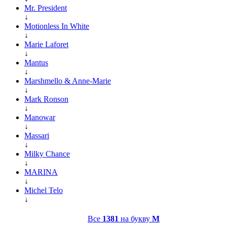
Mr. President
↓
Motionless In White
↓
Marie Laforet
↓
Mantus
↓
Marshmello & Anne-Marie
↓
Mark Ronson
↓
Manowar
↓
Massari
↓
Milky Chance
↓
MARINA
↓
Michel Telo
↓
Все
1381
на букву
M