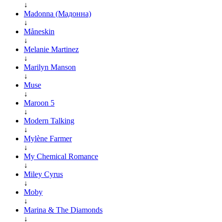
↓
Madonna (Мадонна)
↓
Måneskin
↓
Melanie Martinez
↓
Marilyn Manson
↓
Muse
↓
Maroon 5
↓
Modern Talking
↓
Mylène Farmer
↓
My Chemical Romance
↓
Miley Cyrus
↓
Moby
↓
Marina & The Diamonds
↓