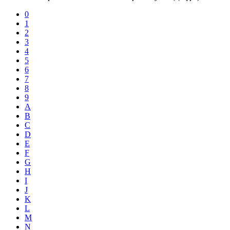
0
1
2
3
4
5
6
7
8
9
A
B
C
D
E
F
G
H
I
J
K
L
M
N