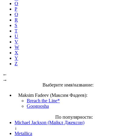
O
P
Q
R
S
T
U
V
W
X
Y
Z
←
→
Выберите имя/название:
Maksim Fadeev (Максим Фадеев):
Breach the Line*
Googoosha
По популярности:
Michael Jackson (Майкл Джексон)
↓
Metallica