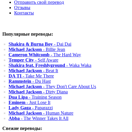
Отправить свой перевод
Отзывы
Контакты
Популярные переводы:
Shakira & Burna Boy
- Dai Dai
Michael Jackson
- Billie Jean
Cameron Whitcomb
- The Hard Way
Temper City
- Self Aware
Shakira feat. Freshlyground
- Waka Waka
Michael Jackson
- Beat It
DA TI
- Take Me There
Rammstein
- Du Hast
Michael Jackson
- They Don't Care About Us
Michael Jackson
- Dirty Diana
Dua Lipa
- Training Season
Eminem
- Just Lose It
Lady Gaga
- Paparazzi
Michael Jackson
- Human Nature
Abba
- The Winner Takes It All
Свежие переводы: