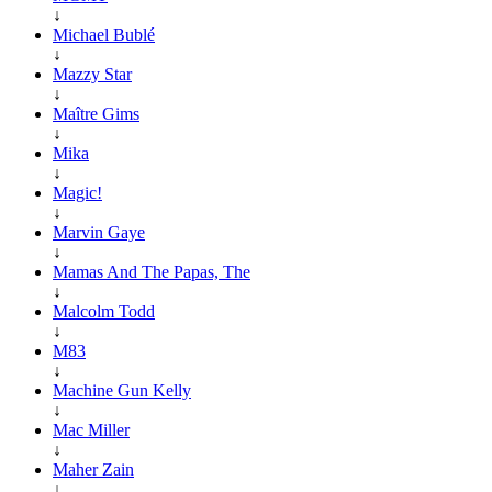
↓
Michael Bublé
↓
Mazzy Star
↓
Maître Gims
↓
Mika
↓
Magic!
↓
Marvin Gaye
↓
Mamas And The Papas, The
↓
Malcolm Todd
↓
M83
↓
Machine Gun Kelly
↓
Mac Miller
↓
Maher Zain
↓