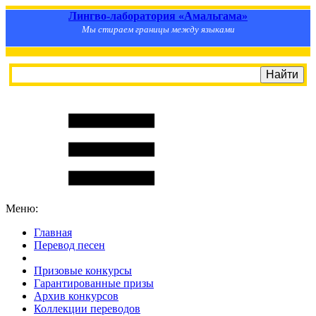
Лингво-лаборатория «Амальгама»
Мы стираем границы между языками
Меню:
Главная
Перевод песен
S
m
i
l
e
R
a
t
e
Призовые конкурсы
Гарантированные призы
Архив конкурсов
Коллекции переводов