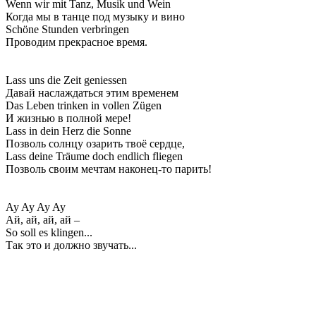
Wenn wir mit Tanz, Musik und Wein
Когда мы в танце под музыку и вино
Schöne Stunden verbringen
Проводим прекрасное время.
Lass uns die Zeit geniessen
Давай наслаждаться этим временем
Das Leben trinken in vollen Zügen
И жизнью в полной мере!
Lass in dein Herz die Sonne
Позволь солнцу озарить твоё сердце,
Lass deine Träume doch endlich fliegen
Позволь своим мечтам наконец-то парить!
Ay Ay Ay Ay
Ай, ай, ай, ай –
So soll es klingen...
Так это и должно звучать...