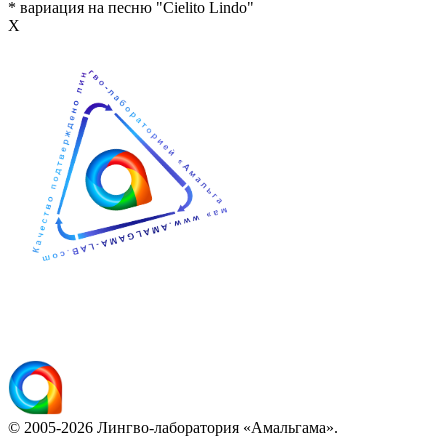
* вариация на песню "Cielito Lindo"
Х
© 2005-2026 Лингво-лаборатория «Амальгама».