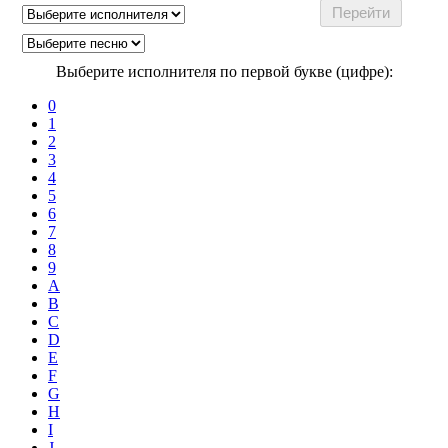
Выберите исполнителя по первой букве (цифре):
0
1
2
3
4
5
6
7
8
9
A
B
C
D
E
F
G
H
I
J