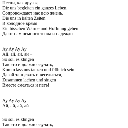
Песни, как друзья,
Die uns begleiten ein ganzes Leben,
Сопровождают нас всю жизнь,
Die uns in kalten Zeiten
В холодное время
Ein bisschen Wärme und Hoffnung geben
Дают нам немного тепла и надежды.
Ay Ay Ay Ay
Ай, ай, ай, ай –
So soll es klingen
Так это и должно звучать,
Komm lass uns tanzen und fröhlich sein
Давай танцевать и веселиться,
Zusammen lachen und singen
Вместе смеяться и петь!
Ay Ay Ay Ay
Ай, ай, ай, ай –
So soll es klingen
Так это и должно звучать,