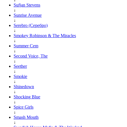
Sufjan Stevens
↓
Sunrise Avenue
↓
Serebro (Серебро)
↓
Smokey Robinson & The Miracles
↓
Summer Cem
↓
Second Voice, The
↓
Seether
↓
Smokie
↓
Shinedown
↓
Shocking Blue
↓
Spice Girls
↓
Smash Mouth
↓