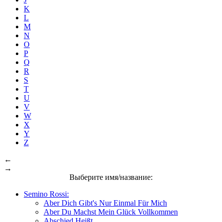
K
L
M
N
O
P
Q
R
S
T
U
V
W
X
Y
Z
←
→
Выберите имя/название:
Semino Rossi:
Aber Dich Gibt's Nur Einmal Für Mich
Aber Du Machst Mein Glück Vollkommen
Abschied Heißt…