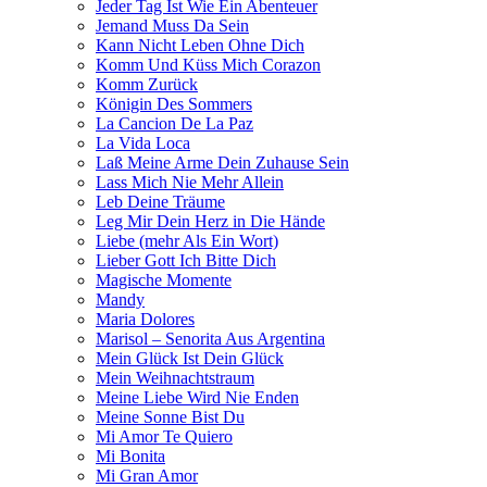
Jeder Tag Ist Wie Ein Abenteuer
Jemand Muss Da Sein
Kann Nicht Leben Ohne Dich
Komm Und Küss Mich Corazon
Komm Zurück
Königin Des Sommers
La Cancion De La Paz
La Vida Loca
Laß Meine Arme Dein Zuhause Sein
Lass Mich Nie Mehr Allein
Leb Deine Träume
Leg Mir Dein Herz in Die Hände
Liebe (mehr Als Ein Wort)
Lieber Gott Ich Bitte Dich
Magische Momente
Mandy
Maria Dolores
Marisol – Senorita Aus Argentina
Mein Glück Ist Dein Glück
Mein Weihnachtstraum
Meine Liebe Wird Nie Enden
Meine Sonne Bist Du
Mi Amor Te Quiero
Mi Bonita
Mi Gran Amor