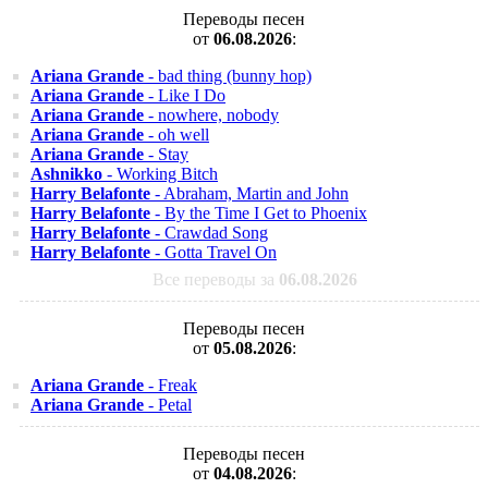
Переводы песен
от
06.08.2026
:
Ariana Grande
- bad thing (bunny hop)
Ariana Grande
- Like I Do
Ariana Grande
- nowhere, nobody
Ariana Grande
- oh well
Ariana Grande
- Stay
Ashnikko
- Working Bitch
Harry Belafonte
- Abraham, Martin and John
Harry Belafonte
- By the Time I Get to Phoenix
Harry Belafonte
- Crawdad Song
Harry Belafonte
- Gotta Travel On
Все переводы за
06.08.2026
Переводы песен
от
05.08.2026
:
Ariana Grande
- Freak
Ariana Grande
- Petal
Переводы песен
от
04.08.2026
: