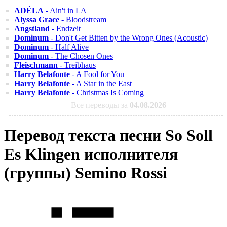
ADÉLA
- Ain't in LA
Alyssa Grace
- Bloodstream
Angstland
- Endzeit
Dominum
- Don't Get Bitten by the Wrong Ones (Acoustic)
Dominum
- Half Alive
Dominum
- The Chosen Ones
Fleischmann
- Treibhaus
Harry Belafonte
- A Fool for You
Harry Belafonte
- A Star in the East
Harry Belafonte
- Christmas Is Coming
Все переводы за
04.08.2026
Перевод текста песни So Soll
Es Klingen исполнителя
(группы) Semino Rossi