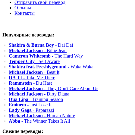
Отправить свой перевод
Отзывы
Контакты
Популярные переводы:
Shakira & Burna Boy
- Dai Dai
Michael Jackson
- Billie Jean
Cameron Whitcomb
- The Hard Way
Temper City
- Self Aware
Shakira feat. Freshlyground
- Waka Waka
Michael Jackson
- Beat It
DA TI
- Take Me There
Rammstein
- Du Hast
Michael Jackson
- They Don't Care About Us
Michael Jackson
- Dirty Diana
Dua Lipa
- Training Season
Eminem
- Just Lose It
Lady Gaga
- Paparazzi
Michael Jackson
- Human Nature
Abba
- The Winner Takes It All
Свежие переводы: