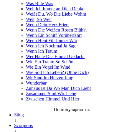
Was Bitte Was
Weil Ich Immer an Dich Denke
Weißt Du, Wo Die Liebe Wohnt
Weit, So Weit
Wenn Dein Herz Friert
Wenn Die Weißen Rosen Blüh'n
Wenn Ein Schiff Vorüberfährt
Wenn Heut Für Immer Wär
Wenn Ich Nochmal Ja Sag
Wenn Ich Träum
Wer Hätte Das Einmal Gedacht
Wie Ein Traum So Schön
Wie Ein Vogel Im Wind
Wie Soll Ich Leben? (Ohne Dich)
Wir Sind Im Herzen Jung
Wunderbar
Zuhaus Ist Da Wo Man Dich Liebt
Zusammen Sind Wir Liebe
Zwischen Himmel Und Hier
По популярности:
Sting
↓
Scorpions
↓