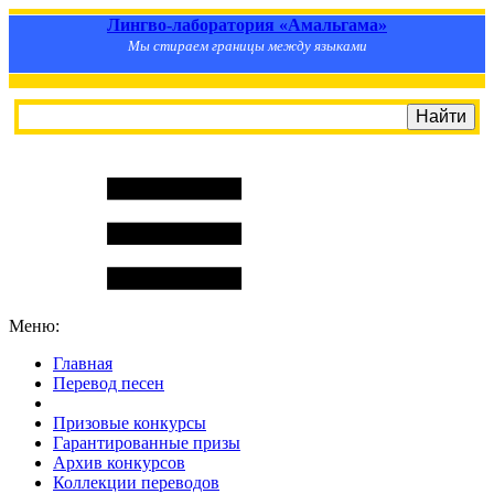
Лингво-лаборатория «Амальгама»
Мы стираем границы между языками
Меню:
Главная
Перевод песен
S
m
i
l
e
R
a
t
e
Призовые конкурсы
Гарантированные призы
Архив конкурсов
Коллекции переводов