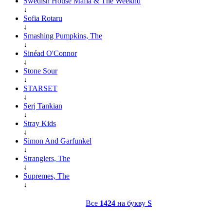
Swedish House Mafia & The Weeknd
↓
Sofia Rotaru
↓
Smashing Pumpkins, The
↓
Sinéad O'Connor
↓
Stone Sour
↓
STARSET
↓
Serj Tankian
↓
Stray Kids
↓
Simon And Garfunkel
↓
Stranglers, The
↓
Supremes, The
↓
Все
1424
на букву
S