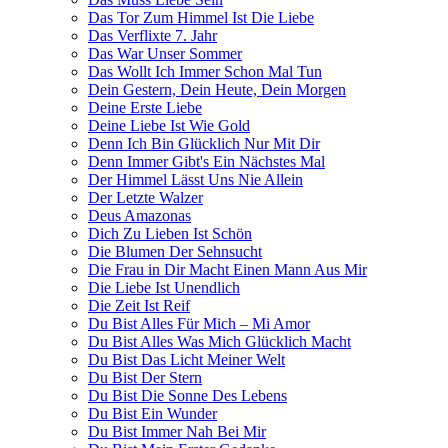
Das Tor Zum Himmel Ist Die Liebe
Das Verflixte 7. Jahr
Das War Unser Sommer
Das Wollt Ich Immer Schon Mal Tun
Dein Gestern, Dein Heute, Dein Morgen
Deine Erste Liebe
Deine Liebe Ist Wie Gold
Denn Ich Bin Glücklich Nur Mit Dir
Denn Immer Gibt's Ein Nächstes Mal
Der Himmel Lässt Uns Nie Allein
Der Letzte Walzer
Deus Amazonas
Dich Zu Lieben Ist Schön
Die Blumen Der Sehnsucht
Die Frau in Dir Macht Einen Mann Aus Mir
Die Liebe Ist Unendlich
Die Zeit Ist Reif
Du Bist Alles Für Mich – Mi Amor
Du Bist Alles Was Mich Glücklich Macht
Du Bist Das Licht Meiner Welt
Du Bist Der Stern
Du Bist Die Sonne Des Lebens
Du Bist Ein Wunder
Du Bist Immer Nah Bei Mir