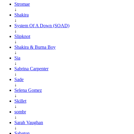
Stromae
↓
Shakira
↓
System Of A Down (SOAD)
↓
Slipknot
↓
Shakira & Burna Boy
↓
Sia
↓
Sabrina Carpenter
↓
Sade
↓
Selena Gomez
↓
Skillet
↓
sombr
↓
Sarah Vaughan
↓
Sabaton