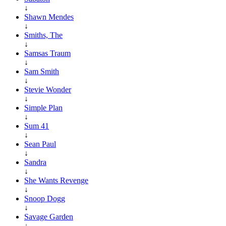
↓
Shawn Mendes
↓
Smiths, The
↓
Samsas Traum
↓
Sam Smith
↓
Stevie Wonder
↓
Simple Plan
↓
Sum 41
↓
Sean Paul
↓
Sandra
↓
She Wants Revenge
↓
Snoop Dogg
↓
Savage Garden
↓