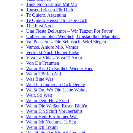
Tanz Noch Einmal Mit Mir
Tausend Rosen Für Dich
Te Quiero, Argentina
Te Quiero Heisst Ich Liebe Dich
The First Noel
Una Fiesta Del Amor – Wir Tanzen Por Favor
Unbeschreiblich Weiblich, Umständlich Männlich
Va, Pensiero – Die Sehnsucht Wird Siegen
Vamos, Amore Mio, Vamos
Verrückt Nach Deiner Liebe
Viva La Vida – Viva El Amor
Von Dir Träumen
Wann Bist Du Endlich Wieder Hier
Wann Hör Ich Auf
Was Bitte Was
Weil Ich Immer an Dich Denke
Weißt Du, Wo Die Liebe Wohnt
Weit, So Weit
Wenn Dein Herz Friert
Wenn Die Weißen Rosen Blüh'n
Wenn Ein Schiff Vorüberfährt
Wenn Heut Für Immer Wär
Wenn Ich Nochmal Ja Sag
Wenn Ich Träum
Wer Hätte Das Einmal Gedacht