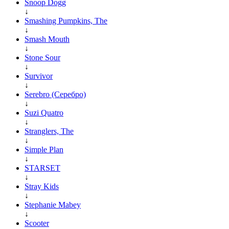
Snoop Dogg
↓
Smashing Pumpkins, The
↓
Smash Mouth
↓
Stone Sour
↓
Survivor
↓
Serebro (Серебро)
↓
Suzi Quatro
↓
Stranglers, The
↓
Simple Plan
↓
STARSET
↓
Stray Kids
↓
Stephanie Mabey
↓
Scooter