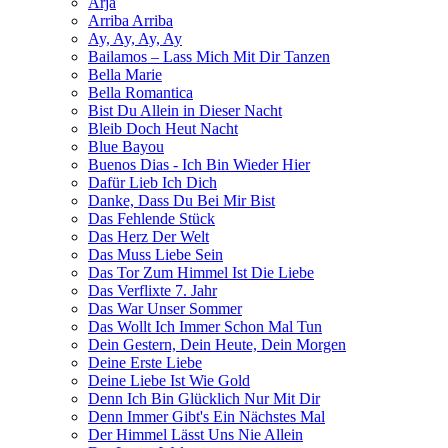
Arja
Arriba Arriba
Ay, Ay, Ay, Ay
Bailamos – Lass Mich Mit Dir Tanzen
Bella Marie
Bella Romantica
Bist Du Allein in Dieser Nacht
Bleib Doch Heut Nacht
Blue Bayou
Buenos Dias - Ich Bin Wieder Hier
Dafür Lieb Ich Dich
Danke, Dass Du Bei Mir Bist
Das Fehlende Stück
Das Herz Der Welt
Das Muss Liebe Sein
Das Tor Zum Himmel Ist Die Liebe
Das Verflixte 7. Jahr
Das War Unser Sommer
Das Wollt Ich Immer Schon Mal Tun
Dein Gestern, Dein Heute, Dein Morgen
Deine Erste Liebe
Deine Liebe Ist Wie Gold
Denn Ich Bin Glücklich Nur Mit Dir
Denn Immer Gibt's Ein Nächstes Mal
Der Himmel Lässt Uns Nie Allein