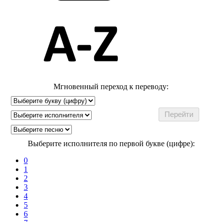
Мгновенный переход к переводу:
Выберите исполнителя по первой букве (цифре):
0
1
2
3
4
5
6