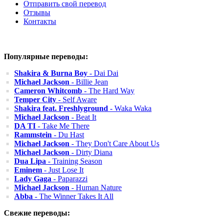
Отправить свой перевод
Отзывы
Контакты
Популярные переводы:
Shakira & Burna Boy
- Dai Dai
Michael Jackson
- Billie Jean
Cameron Whitcomb
- The Hard Way
Temper City
- Self Aware
Shakira feat. Freshlyground
- Waka Waka
Michael Jackson
- Beat It
DA TI
- Take Me There
Rammstein
- Du Hast
Michael Jackson
- They Don't Care About Us
Michael Jackson
- Dirty Diana
Dua Lipa
- Training Season
Eminem
- Just Lose It
Lady Gaga
- Paparazzi
Michael Jackson
- Human Nature
Abba
- The Winner Takes It All
Свежие переводы: