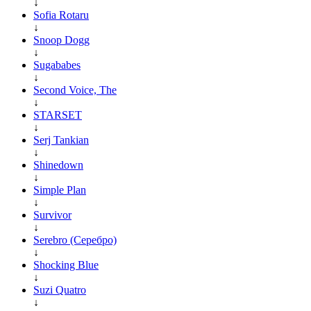
↓
Sofia Rotaru
↓
Snoop Dogg
↓
Sugababes
↓
Second Voice, The
↓
STARSET
↓
Serj Tankian
↓
Shinedown
↓
Simple Plan
↓
Survivor
↓
Serebro (Серебро)
↓
Shocking Blue
↓
Suzi Quatro
↓