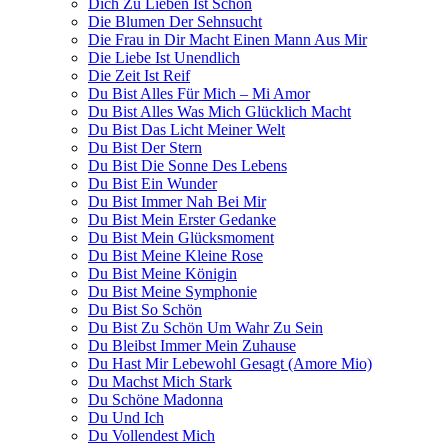
Dich Zu Lieben Ist Schön
Die Blumen Der Sehnsucht
Die Frau in Dir Macht Einen Mann Aus Mir
Die Liebe Ist Unendlich
Die Zeit Ist Reif
Du Bist Alles Für Mich – Mi Amor
Du Bist Alles Was Mich Glücklich Macht
Du Bist Das Licht Meiner Welt
Du Bist Der Stern
Du Bist Die Sonne Des Lebens
Du Bist Ein Wunder
Du Bist Immer Nah Bei Mir
Du Bist Mein Erster Gedanke
Du Bist Mein Glücksmoment
Du Bist Meine Kleine Rose
Du Bist Meine Königin
Du Bist Meine Symphonie
Du Bist So Schön
Du Bist Zu Schön Um Wahr Zu Sein
Du Bleibst Immer Mein Zuhause
Du Hast Mir Lebewohl Gesagt (Amore Mio)
Du Machst Mich Stark
Du Schöne Madonna
Du Und Ich
Du Vollendest Mich