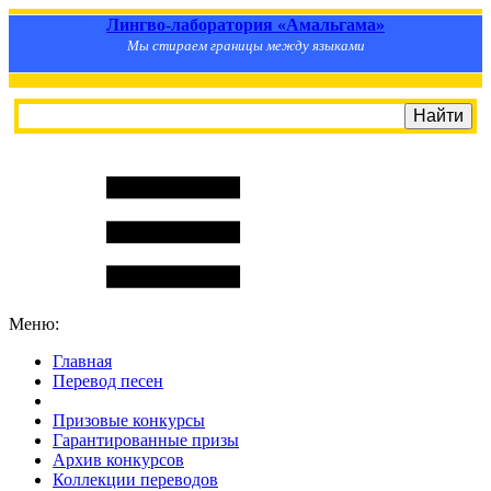
Лингво-лаборатория «Амальгама»
Мы стираем границы между языками
Меню:
Главная
Перевод песен
S
m
i
l
e
R
a
t
e
Призовые конкурсы
Гарантированные призы
Архив конкурсов
Коллекции переводов