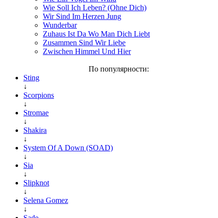
Wie Soll Ich Leben? (Ohne Dich)
Wir Sind Im Herzen Jung
Wunderbar
Zuhaus Ist Da Wo Man Dich Liebt
Zusammen Sind Wir Liebe
Zwischen Himmel Und Hier
По популярности:
Sting
↓
Scorpions
↓
Stromae
↓
Shakira
↓
System Of A Down (SOAD)
↓
Sia
↓
Slipknot
↓
Selena Gomez
↓
Sade