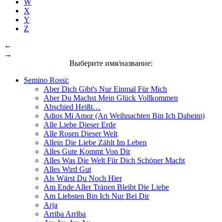
W
X
Y
Z
←
→
Выберите имя/название:
Semino Rossi:
Aber Dich Gibt's Nur Einmal Für Mich
Aber Du Machst Mein Glück Vollkommen
Abschied Heißt…
Adios Mi Amor (An Weihnachten Bin Ich Daheim)
Alle Liebe Dieser Erde
Alle Rosen Dieser Welt
Allein Die Liebe Zählt Im Leben
Alles Gute Kommt Von Dir
Alles Was Die Welt Für Dich Schöner Macht
Alles Wird Gut
Als Wärst Du Noch Hier
Am Ende Aller Tränen Bleibt Die Liebe
Am Liebsten Bin Ich Nur Bei Dir
Arja
Arriba Arriba