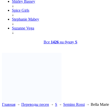
Shirley Bassey
↓
Spice Girls
↓
Stephanie Mabey
↓
Suzanne Vega
↓
Все
1426
на букву
S
Главная
Переводы песен
S
Semino Rossi
Bella Marie