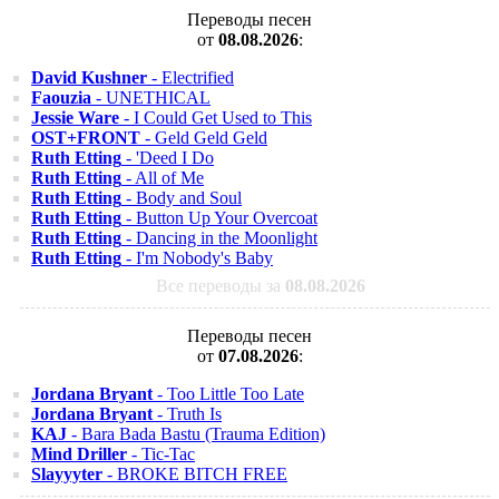
Переводы песен
от
08.08.2026
:
David Kushner
- Electrified
Faouzia
- UNETHICAL
Jessie Ware
- I Could Get Used to This
OST+FRONT
- Geld Geld Geld
Ruth Etting
- 'Deed I Do
Ruth Etting
- All of Me
Ruth Etting
- Body and Soul
Ruth Etting
- Button Up Your Overcoat
Ruth Etting
- Dancing in the Moonlight
Ruth Etting
- I'm Nobody's Baby
Все переводы за
08.08.2026
Переводы песен
от
07.08.2026
:
Jordana Bryant
- Too Little Too Late
Jordana Bryant
- Truth Is
KAJ
- Bara Bada Bastu (Trauma Edition)
Mind Driller
- Tic-Tac
Slayyyter
- BROKE BITCH FREE