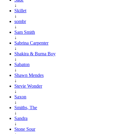
↓
Skillet
↓
sombr
↓
Sam Smith
↓
Sabrina Carpenter
↓
Shakira & Burna Boy
↓
Sabaton
↓
Shawn Mendes
↓
Stevie Wonder
↓
Saxon
↓
Smiths, The
↓
Sandra
↓
Stone Sour