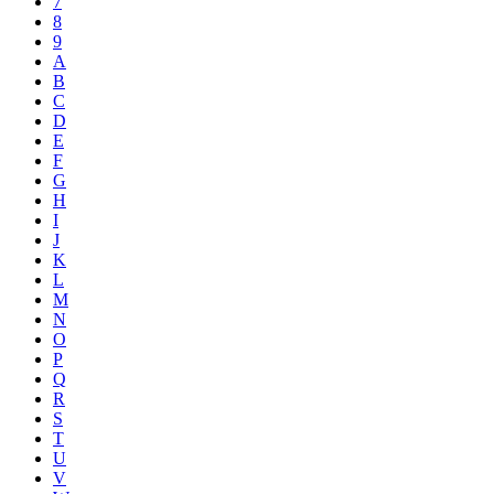
7
8
9
A
B
C
D
E
F
G
H
I
J
K
L
M
N
O
P
Q
R
S
T
U
V