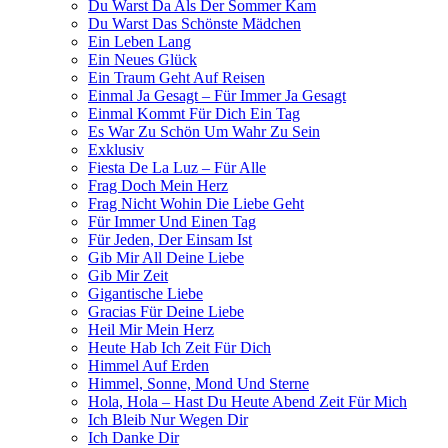
Du Warst Da Als Der Sommer Kam
Du Warst Das Schönste Mädchen
Ein Leben Lang
Ein Neues Glück
Ein Traum Geht Auf Reisen
Einmal Ja Gesagt – Für Immer Ja Gesagt
Einmal Kommt Für Dich Ein Tag
Es War Zu Schön Um Wahr Zu Sein
Exklusiv
Fiesta De La Luz – Für Alle
Frag Doch Mein Herz
Frag Nicht Wohin Die Liebe Geht
Für Immer Und Einen Tag
Für Jeden, Der Einsam Ist
Gib Mir All Deine Liebe
Gib Mir Zeit
Gigantische Liebe
Gracias Für Deine Liebe
Heil Mir Mein Herz
Heute Hab Ich Zeit Für Dich
Himmel Auf Erden
Himmel, Sonne, Mond Und Sterne
Hola, Hola – Hast Du Heute Abend Zeit Für Mich
Ich Bleib Nur Wegen Dir
Ich Danke Dir