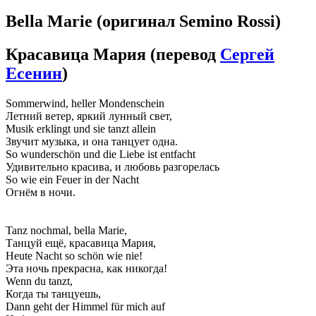
Bella Marie
(оригинал Semino Rossi)
Красавица Мария
(перевод
Сергей
Есенин
)
Sommerwind, heller Mondenschein
Летний ветер, яркий лунный свет,
Musik erklingt und sie tanzt allein
Звучит музыка, и она танцует одна.
So wunderschön und die Liebe ist entfacht
Удивительно красива, и любовь разгорелась
So wie ein Feuer in der Nacht
Огнём в ночи.
Tanz nochmal, bella Marie,
Танцуй ещё, красавица Мария,
Heute Nacht so schön wie nie!
Эта ночь прекрасна, как никогда!
Wenn du tanzt,
Когда ты танцуешь,
Dann geht der Himmel für mich auf