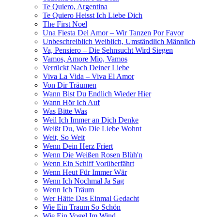
Te Quiero, Argentina
Te Quiero Heisst Ich Liebe Dich
The First Noel
Una Fiesta Del Amor – Wir Tanzen Por Favor
Unbeschreiblich Weiblich, Umständlich Männlich
Va, Pensiero – Die Sehnsucht Wird Siegen
Vamos, Amore Mio, Vamos
Verrückt Nach Deiner Liebe
Viva La Vida – Viva El Amor
Von Dir Träumen
Wann Bist Du Endlich Wieder Hier
Wann Hör Ich Auf
Was Bitte Was
Weil Ich Immer an Dich Denke
Weißt Du, Wo Die Liebe Wohnt
Weit, So Weit
Wenn Dein Herz Friert
Wenn Die Weißen Rosen Blüh'n
Wenn Ein Schiff Vorüberfährt
Wenn Heut Für Immer Wär
Wenn Ich Nochmal Ja Sag
Wenn Ich Träum
Wer Hätte Das Einmal Gedacht
Wie Ein Traum So Schön
Wie Ein Vogel Im Wind