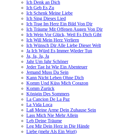
Ich Denk an Dich
Ich Geb Es Zu
Ich Schenk Meine Liebe
Ich Sing Dieses Lied
Ich Trag Im Herz Ein Bild Von Dir
Ich Träume Mit Offenen Augen Von Dir
Ich Wein Vor Glück, Weil Es Dich Gibt
Ich Will Mein Herz Verliern
Ich Wünsch Dir Alle Liebe Dieser Welt
Ja Ich Würd Es Immer Wieder Tun
Ja, Ja, Ja, Ja
Jahr Um Jahr Schöner
Jeder Tag Ist Wie Ein Abenteuer
Jemand Muss Da Sein
Kann Nicht Leben Ohne Dich
Komm Und Küss Mich Corazon
Komm Zurück
Königin Des Sommers
La Cancion De La Paz
La Vida Loca
Laß Meine Arme Dein Zuhause Sein
Lass Mich Nie Mehr Allein
Leb Deine Träume
Leg Mir Dein Herz in Die Hände
Liebe (mehr Als Ein Wort)