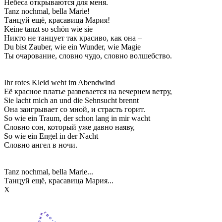
Небеса открываются для меня.
Tanz nochmal, bella Marie!
Танцуй ещё, красавица Мария!
Keine tanzt so schön wie sie
Никто не танцует так красиво, как она –
Du bist Zauber, wie ein Wunder, wie Magie
Ты очарование, словно чудо, словно волшебство.
Ihr rotes Kleid weht im Abendwind
Её красное платье развевается на вечернем ветру,
Sie lacht mich an und die Sehnsucht brennt
Она заигрывает со мной, и страсть горит.
So wie ein Traum, der schon lang in mir wacht
Словно сон, который уже давно наяву,
So wie ein Engel in der Nacht
Словно ангел в ночи.
Tanz nochmal, bella Marie...
Танцуй ещё, красавица Мария...
Х