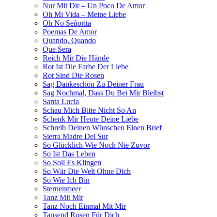
Nur Mit Dir – Un Poco De Amor
Oh Mi Vida – Meine Liebe
Oh No Señorita
Poemas De Amor
Quando, Quando
Que Sera
Reich Mir Die Hände
Rot Ist Die Farbe Der Liebe
Rot Sind Die Rosen
Sag Dankeschön Zu Deiner Frau
Sag Nochmal, Dass Du Bei Mir Bleibst
Santa Lucia
Schau Mich Bitte Nicht So An
Schenk Mir Heute Deine Liebe
Schreib Deinen Wünschen Einen Brief
Sierra Madre Del Sur
So Glücklich Wie Noch Nie Zuvor
So Ist Das Leben
So Soll Es Klingen
So Wär Die Welt Ohne Dich
So Wie Ich Bin
Sternenmeer
Tanz Mit Mir
Tanz Noch Einmal Mit Mir
Tausend Rosen Für Dich