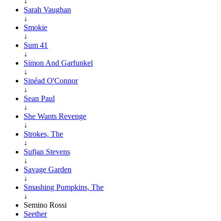
↓
Sarah Vaughan
↓
Smokie
↓
Sum 41
↓
Simon And Garfunkel
↓
Sinéad O'Connor
↓
Sean Paul
↓
She Wants Revenge
↓
Strokes, The
↓
Sufjan Stevens
↓
Savage Garden
↓
Smashing Pumpkins, The
↓
Semino Rossi
Seether