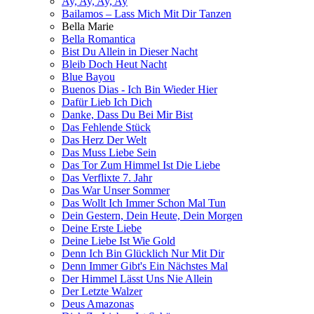
Ay, Ay, Ay, Ay
Bailamos – Lass Mich Mit Dir Tanzen
Bella Marie
Bella Romantica
Bist Du Allein in Dieser Nacht
Bleib Doch Heut Nacht
Blue Bayou
Buenos Dias - Ich Bin Wieder Hier
Dafür Lieb Ich Dich
Danke, Dass Du Bei Mir Bist
Das Fehlende Stück
Das Herz Der Welt
Das Muss Liebe Sein
Das Tor Zum Himmel Ist Die Liebe
Das Verflixte 7. Jahr
Das War Unser Sommer
Das Wollt Ich Immer Schon Mal Tun
Dein Gestern, Dein Heute, Dein Morgen
Deine Erste Liebe
Deine Liebe Ist Wie Gold
Denn Ich Bin Glücklich Nur Mit Dir
Denn Immer Gibt's Ein Nächstes Mal
Der Himmel Lässt Uns Nie Allein
Der Letzte Walzer
Deus Amazonas