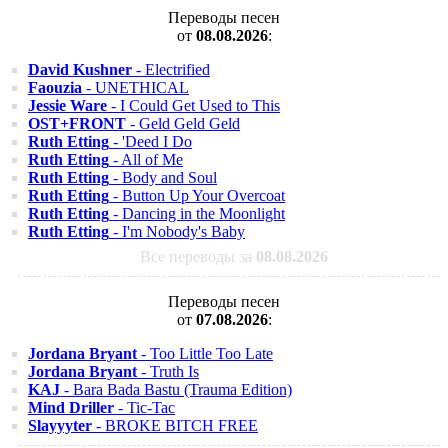
Переводы песен
от
08.08.2026
:
David Kushner
- Electrified
Faouzia
- UNETHICAL
Jessie Ware
- I Could Get Used to This
OST+FRONT
- Geld Geld Geld
Ruth Etting
- 'Deed I Do
Ruth Etting
- All of Me
Ruth Etting
- Body and Soul
Ruth Etting
- Button Up Your Overcoat
Ruth Etting
- Dancing in the Moonlight
Ruth Etting
- I'm Nobody's Baby
Все переводы за
08.08.2026
Переводы песен
от
07.08.2026
:
Jordana Bryant
- Too Little Too Late
Jordana Bryant
- Truth Is
KAJ
- Bara Bada Bastu (Trauma Edition)
Mind Driller
- Tic-Tac
Slayyyter
- BROKE BITCH FREE