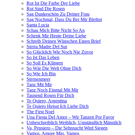
Rot Ist Die Farbe Der Liebe
Rot Sind Die Rosen
Sag Dankeschön Zu Deiner Frau
Sag Nochmal, Dass Du Bei Mir Bleibst
Santa Lucia
Schau Mich Bitte Nicht So An
Schenk Mir Heute Deine Liebe
Schreib Deinen Wünschen Einen Brief
Sierra Madre Del Sur
So Glücklich Wie Noch Nie Zuvor
So Ist Das Leben
So Soll Es Klingen
So Wär Die Welt Ohne Dich
So Wie Ich Bin
Sternenmeer
Tanz Mit Mir
Tanz Noch Einmal Mit Mir
Tausend Rosen Für Dich
Te Quiero, Argentina
Te Quiero Heisst Ich Liebe Dich
The First Noel
Una Fiesta Del Amor – Wir Tanzen Por Favor
Unbeschreiblich Weiblich, Umständlich Männlich
Va, Pensiero – Die Sehnsucht Wird Siegen
Vamos, Amore Mio, Vamos