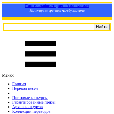
Лингво-лаборатория «Амальгама»
Мы стираем границы между языками
Меню:
Главная
Перевод песен
S
m
i
l
e
R
a
t
e
Призовые конкурсы
Гарантированные призы
Архив конкурсов
Коллекции переводов