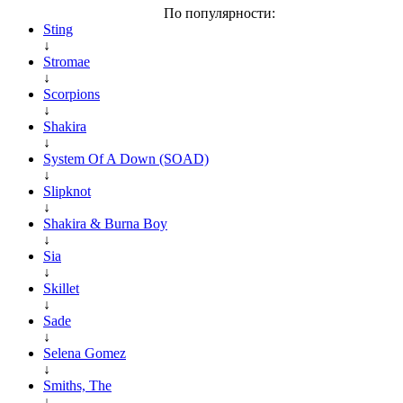
По популярности:
Sting
↓
Stromae
↓
Scorpions
↓
Shakira
↓
System Of A Down (SOAD)
↓
Slipknot
↓
Shakira & Burna Boy
↓
Sia
↓
Skillet
↓
Sade
↓
Selena Gomez
↓
Smiths, The
↓