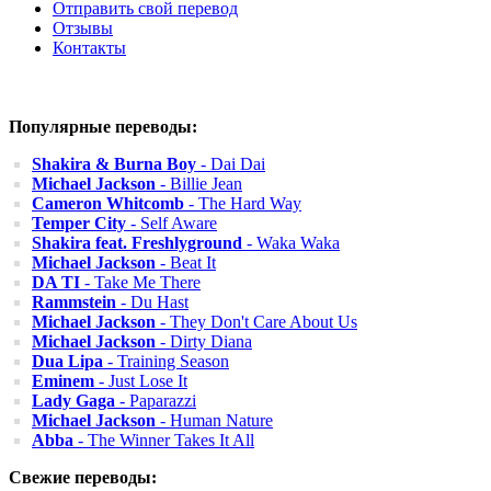
Отправить свой перевод
Отзывы
Контакты
Популярные переводы:
Shakira & Burna Boy
- Dai Dai
Michael Jackson
- Billie Jean
Cameron Whitcomb
- The Hard Way
Temper City
- Self Aware
Shakira feat. Freshlyground
- Waka Waka
Michael Jackson
- Beat It
DA TI
- Take Me There
Rammstein
- Du Hast
Michael Jackson
- They Don't Care About Us
Michael Jackson
- Dirty Diana
Dua Lipa
- Training Season
Eminem
- Just Lose It
Lady Gaga
- Paparazzi
Michael Jackson
- Human Nature
Abba
- The Winner Takes It All
Свежие переводы: