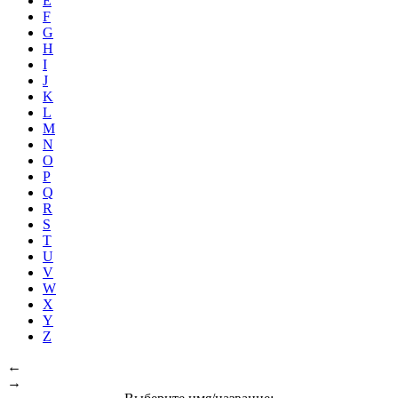
E
F
G
H
I
J
K
L
M
N
O
P
Q
R
S
T
U
V
W
X
Y
Z
←
→