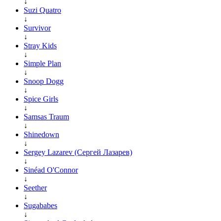
↓
Suzi Quatro
↓
Survivor
↓
Stray Kids
↓
Simple Plan
↓
Snoop Dogg
↓
Spice Girls
↓
Samsas Traum
↓
Shinedown
↓
Sergey Lazarev (Сергей Лазарев)
↓
Sinéad O'Connor
↓
Seether
↓
Sugababes
↓