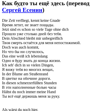
Как будто ты ещё здесь
(перевод
Сергей Есенин
)
Die Zeit verfliegt, kennt keine Gnade
Время летит, не знает пощады.
Jetzt sind es schon so viele Tage ohne dich
Прошло уже столько дней без тебя.
Dein Abschied bleibt mir unbegreiflich
Твоя смерть остаётся для меня непостижимой.
Doch was auch kommt,
Но что бы ни случилось,
Das eine weiß ich lebenslang
Одно я буду знать до конца жизни.
Ich seh' dich in so vielen Dingen,
Я вижу тебя во многих вещах,
In der Blume am Straßenrand
В цветке на обочине дороги.
In diesen schmerzerfüllten Stunden
В эти наполненные болью часы
Hältst du noch immer meine Hand
Ты всё ещё держишь меня за руку.
Als wärst du noch hier,