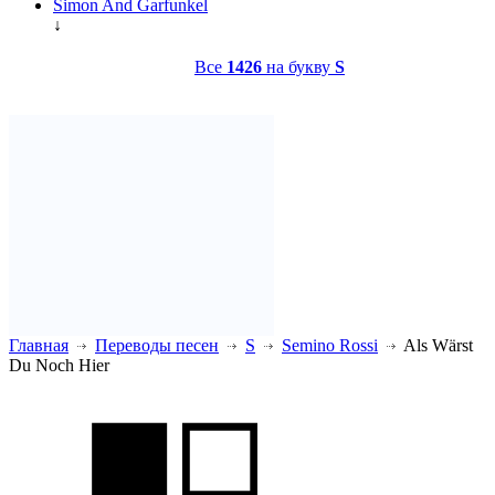
Simon And Garfunkel
↓
Все
1426
на букву
S
Главная
Переводы песен
S
Semino Rossi
Als Wärst
Du Noch Hier