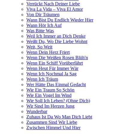
Verrückt Nach Deiner Liebe
Viva La Vida – Viva El Amor
Von Dir Träumen
Wann Bist Du Endlich Wieder Hier
Wann Hör Ich Auf
Was Bitte Was
Weil Ich Immer an Dich Denke
Weißt Du, Wo Die Liebe Wohnt
Weit, So Weit
Wenn Dein Herz Friert
Wenn Die Weißen Rosen Blüh'n
Wenn Ein Schiff Vorüberfährt
Wenn Heut Für Immer Wär
Wenn Ich Nochmal Ja Sag
Wenn Ich Träum
Wer Hätte Das Einmal Gedacht
Wie Ein Traum So Schön
Wie Ein Vogel Im Wind
Wie Soll Ich Leben? (Ohne Dich)
Wir Sind Im Herzen Jung
Wunderbar
Zuhaus Ist Da Wo Man Dich Liebt
Zusammen Sind Wir Liebe
Zwischen Himmel Und Hier