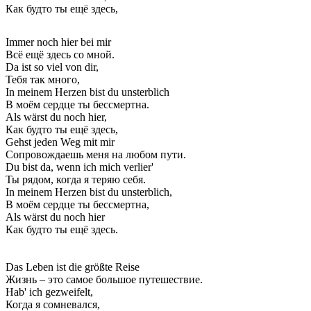
Как будто ты ещё здесь,
Immer noch hiеr bei mir
Всё ещё здесь со мной.
Da ist so viel von dir,
Тебя так много,
In meinеm Herzen bist du unsterblich
В моём сердце ты бессмертна.
Als wärst du noch hier,
Как будто ты ещё здесь,
Gehst jeden Weg mit mir
Сопровождаешь меня на любом пути.
Du bist da, wenn ich mich verlier'
Ты рядом, когда я теряю себя.
In meinem Herzen bist du unsterblich,
В моём сердце ты бессмертна,
Als wärst du noch hier
Как будто ты ещё здесь.
Das Leben ist die größte Reise
Жизнь – это самое большое путешествие.
Hab' ich gezweifelt,
Когда я сомневался,