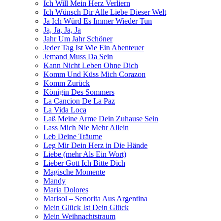
Ich Will Mein Herz Verliern
Ich Wünsch Dir Alle Liebe Dieser Welt
Ja Ich Würd Es Immer Wieder Tun
Ja, Ja, Ja, Ja
Jahr Um Jahr Schöner
Jeder Tag Ist Wie Ein Abenteuer
Jemand Muss Da Sein
Kann Nicht Leben Ohne Dich
Komm Und Küss Mich Corazon
Komm Zurück
Königin Des Sommers
La Cancion De La Paz
La Vida Loca
Laß Meine Arme Dein Zuhause Sein
Lass Mich Nie Mehr Allein
Leb Deine Träume
Leg Mir Dein Herz in Die Hände
Liebe (mehr Als Ein Wort)
Lieber Gott Ich Bitte Dich
Magische Momente
Mandy
Maria Dolores
Marisol – Senorita Aus Argentina
Mein Glück Ist Dein Glück
Mein Weihnachtstraum