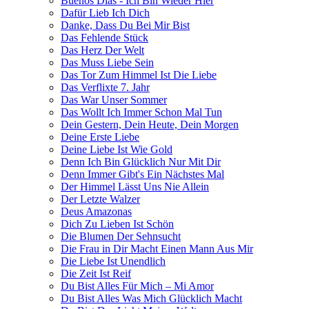
Buenos Dias - Ich Bin Wieder Hier
Dafür Lieb Ich Dich
Danke, Dass Du Bei Mir Bist
Das Fehlende Stück
Das Herz Der Welt
Das Muss Liebe Sein
Das Tor Zum Himmel Ist Die Liebe
Das Verflixte 7. Jahr
Das War Unser Sommer
Das Wollt Ich Immer Schon Mal Tun
Dein Gestern, Dein Heute, Dein Morgen
Deine Erste Liebe
Deine Liebe Ist Wie Gold
Denn Ich Bin Glücklich Nur Mit Dir
Denn Immer Gibt's Ein Nächstes Mal
Der Himmel Lässt Uns Nie Allein
Der Letzte Walzer
Deus Amazonas
Dich Zu Lieben Ist Schön
Die Blumen Der Sehnsucht
Die Frau in Dir Macht Einen Mann Aus Mir
Die Liebe Ist Unendlich
Die Zeit Ist Reif
Du Bist Alles Für Mich – Mi Amor
Du Bist Alles Was Mich Glücklich Macht