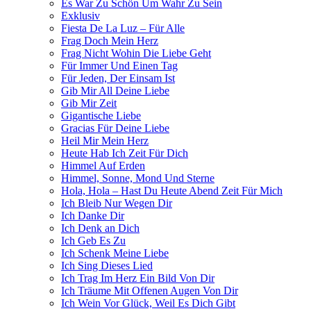
Es War Zu Schön Um Wahr Zu Sein
Exklusiv
Fiesta De La Luz – Für Alle
Frag Doch Mein Herz
Frag Nicht Wohin Die Liebe Geht
Für Immer Und Einen Tag
Für Jeden, Der Einsam Ist
Gib Mir All Deine Liebe
Gib Mir Zeit
Gigantische Liebe
Gracias Für Deine Liebe
Heil Mir Mein Herz
Heute Hab Ich Zeit Für Dich
Himmel Auf Erden
Himmel, Sonne, Mond Und Sterne
Hola, Hola – Hast Du Heute Abend Zeit Für Mich
Ich Bleib Nur Wegen Dir
Ich Danke Dir
Ich Denk an Dich
Ich Geb Es Zu
Ich Schenk Meine Liebe
Ich Sing Dieses Lied
Ich Trag Im Herz Ein Bild Von Dir
Ich Träume Mit Offenen Augen Von Dir
Ich Wein Vor Glück, Weil Es Dich Gibt