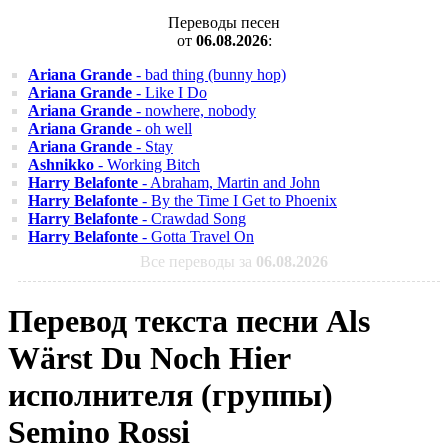
Переводы песен
от
06.08.2026
:
Ariana Grande
- bad thing (bunny hop)
Ariana Grande
- Like I Do
Ariana Grande
- nowhere, nobody
Ariana Grande
- oh well
Ariana Grande
- Stay
Ashnikko
- Working Bitch
Harry Belafonte
- Abraham, Martin and John
Harry Belafonte
- By the Time I Get to Phoenix
Harry Belafonte
- Crawdad Song
Harry Belafonte
- Gotta Travel On
Все переводы за
06.08.2026
Перевод текста песни Als
Wärst Du Noch Hier
исполнителя (группы)
Semino Rossi