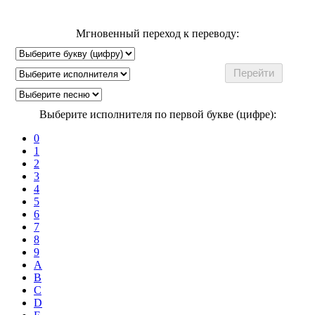
Мгновенный переход к переводу:
Выберите исполнителя по первой букве (цифре):
0
1
2
3
4
5
6
7
8
9
A
B
C
D