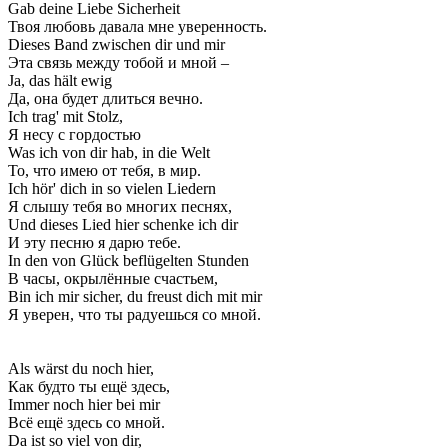
Gab deine Liebe Sicherheit
Твоя любовь давала мне уверенность.
Dieses Band zwischen dir und mir
Эта связь между тобой и мной –
Ja, das hält ewig
Да, она будет длиться вечно.
Ich trag' mit Stolz,
Я несу с гордостью
Was ich von dir hab, in die Welt
То, что имею от тебя, в мир.
Ich hör' dich in so vielen Liedern
Я слышу тебя во многих песнях,
Und dieses Lied hier schenke ich dir
И эту песню я дарю тебе.
In den von Glück beflügelten Stunden
В часы, окрылённые счастьем,
Bin ich mir sicher, du freust dich mit mir
Я уверен, что ты радуешься со мной.
Als wärst du noch hier,
Как будто ты ещё здесь,
Immer noch hiеr bei mir
Всё ещё здесь со мной.
Da ist so viel von dir,