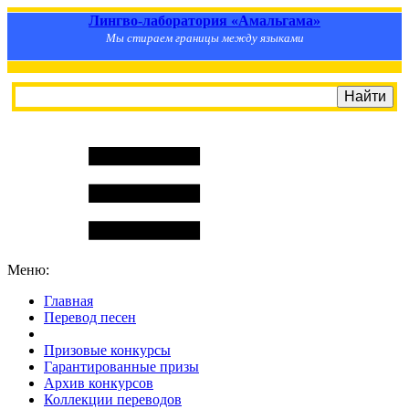
Лингво-лаборатория «Амальгама»
Мы стираем границы между языками
Меню:
Главная
Перевод песен
S
m
i
l
e
R
a
t
e
Призовые конкурсы
Гарантированные призы
Архив конкурсов
Коллекции переводов