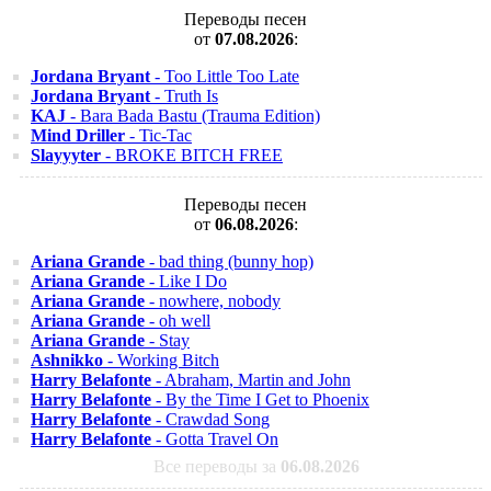
Переводы песен
от
07.08.2026
:
Jordana Bryant
- Too Little Too Late
Jordana Bryant
- Truth Is
KAJ
- Bara Bada Bastu (Trauma Edition)
Mind Driller
- Tic-Tac
Slayyyter
- BROKE BITCH FREE
Переводы песен
от
06.08.2026
:
Ariana Grande
- bad thing (bunny hop)
Ariana Grande
- Like I Do
Ariana Grande
- nowhere, nobody
Ariana Grande
- oh well
Ariana Grande
- Stay
Ashnikko
- Working Bitch
Harry Belafonte
- Abraham, Martin and John
Harry Belafonte
- By the Time I Get to Phoenix
Harry Belafonte
- Crawdad Song
Harry Belafonte
- Gotta Travel On
Все переводы за
06.08.2026