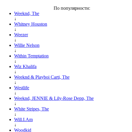
По популярности:
Weeknd, The
↓
Whitney Houston
↓
Weezer
↓
Willie Nelson
↓
Within Temptation
↓
Wiz Khalifa
↓
Weeknd & Playboi Carti, The
↓
Westlife
↓
Weeknd, JENNIE & Lily-Rose Depp, The
↓
White Stripes, The
↓
Will.I.Am
↓
Woodkid