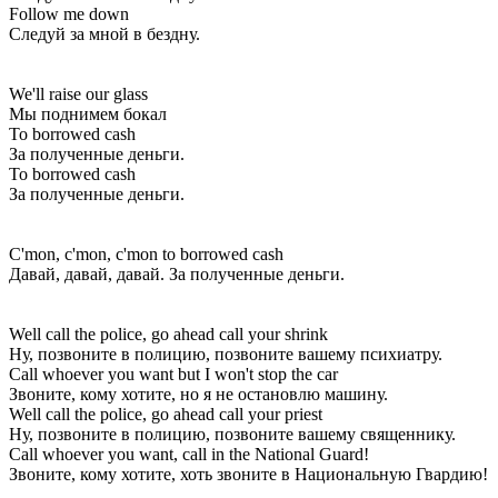
Follow me down
Следуй за мной в бездну.
We'll raise our glass
Мы поднимем бокал
To borrowed cash
За полученные деньги.
To borrowed cash
За полученные деньги.
C'mon, c'mon, c'mon to borrowed cash
Давай, давай, давай. За полученные деньги.
Well call the police, go ahead call your shrink
Ну, позвоните в полицию, позвоните вашему психиатру.
Call whoever you want but I won't stop the car
Звоните, кому хотите, но я не остановлю машину.
Well call the police, go ahead call your priest
Ну, позвоните в полицию, позвоните вашему священнику.
Call whoever you want, call in the National Guard!
Звоните, кому хотите, хоть звоните в Национальную Гвардию!