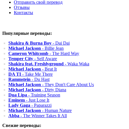
Отправить свой перевод
Отзывы
Контакты
Популярные переводы:
Shakira & Burna Boy
- Dai Dai
Michael Jackson
- Billie Jean
Cameron Whitcomb
- The Hard Way
Temper City
- Self Aware
Shakira feat. Freshlyground
- Waka Waka
Michael Jackson
- Beat It
DA TI
- Take Me There
Rammstein
- Du Hast
Michael Jackson
- They Don't Care About Us
Michael Jackson
- Dirty Diana
Dua Lipa
- Training Season
Eminem
- Just Lose It
Lady Gaga
- Paparazzi
Michael Jackson
- Human Nature
Abba
- The Winner Takes It All
Свежие переводы: