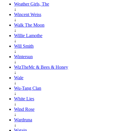
Weather Girls, The
↓
Wincent Weiss
↓
Walk The Moon
↓
Willie Lamothe
↓
Will Smith
↓
Wintersun
↓
WizTheMc & Bees & Honey
↓
Wale
↓
Wu-Tang Clan
↓
White Lies
↓
Wind Rose
↓
Wardruna
↓
Watain