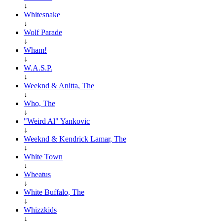
↓
Whitesnake
↓
Wolf Parade
↓
Wham!
↓
W.A.S.P.
↓
Weeknd & Anitta, The
↓
Who, The
↓
"Weird Al" Yankovic
↓
Weeknd & Kendrick Lamar, The
↓
White Town
↓
Wheatus
↓
White Buffalo, The
↓
Whizzkids
↓