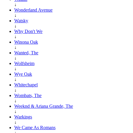
↓
Wonderland Avenue
↓
Watsky
↓
Why Don't We
↓
Winona Oak
↓
Wanted, The
↓
Wolfsheim
↓
Wye Oak
↓
Whitechapel
↓
Wombats, The
↓
Weeknd & Ariana Grande, The
↓
Warkings
↓
We Came As Romans
↓