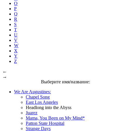
O
P
Q
R
S
T
U
V
W
X
Y
Z
←
→
Выберите имя/название:
We Are Augustines:
Chapel Song
East Los Angeles
Headlong into the Abyss
Juarez
Mama, You Been on My Mind*
Patton State Hospital
Strange Days