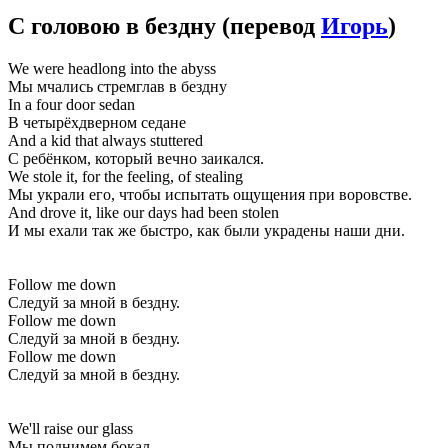
С головою в бездну
(перевод
Игорь
)
We were headlong into the abyss
Мы мчались стремглав в бездну
In a four door sedan
В четырёхдверном седане
And a kid that always stuttered
С ребёнком, который вечно заикался.
We stole it, for the feeling, of stealing
Мы украли его, чтобы испытать ощущения при воровстве.
And drove it, like our days had been stolen
И мы ехали так же быстро, как были украдены наши дни.
Follow me down
Следуй за мной в бездну.
Follow me down
Следуй за мной в бездну.
Follow me down
Следуй за мной в бездну.
We'll raise our glass
Мы поднимем бокал