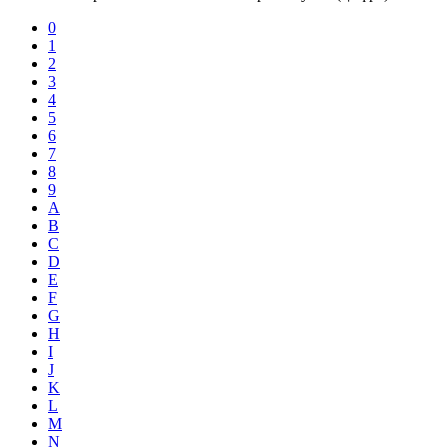
0
1
2
3
4
5
6
7
8
9
A
B
C
D
E
F
G
H
I
J
K
L
M
N