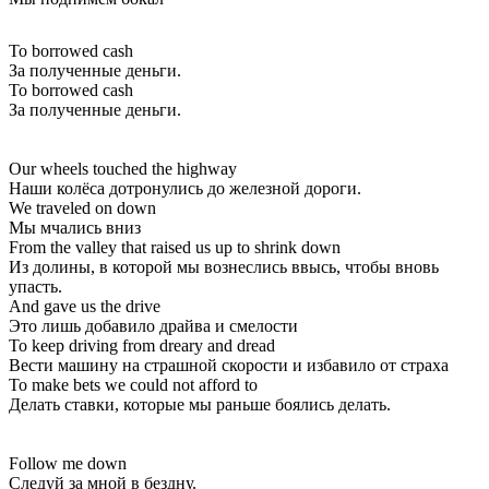
To borrowed cash
За полученные деньги.
To borrowed cash
За полученные деньги.
Our wheels touched the highway
Наши колёса дотронулись до железной дороги.
We traveled on down
Мы мчались вниз
From the valley that raised us up to shrink down
Из долины, в которой мы вознеслись ввысь, чтобы вновь
упасть.
And gave us the drive
Это лишь добавило драйва и смелости
To keep driving from dreary and dread
Вести машину на страшной скорости и избавило от страха
To make bets we could not afford to
Делать ставки, которые мы раньше боялись делать.
Follow me down
Следуй за мной в бездну.