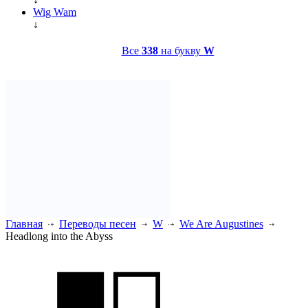
Wig Wam
↓
Все
338
на букву
W
Главная
Переводы песен
W
We Are Augustines
Headlong into the Abyss