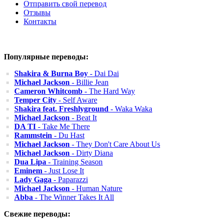
Отправить свой перевод
Отзывы
Контакты
Популярные переводы:
Shakira & Burna Boy
- Dai Dai
Michael Jackson
- Billie Jean
Cameron Whitcomb
- The Hard Way
Temper City
- Self Aware
Shakira feat. Freshlyground
- Waka Waka
Michael Jackson
- Beat It
DA TI
- Take Me There
Rammstein
- Du Hast
Michael Jackson
- They Don't Care About Us
Michael Jackson
- Dirty Diana
Dua Lipa
- Training Season
Eminem
- Just Lose It
Lady Gaga
- Paparazzi
Michael Jackson
- Human Nature
Abba
- The Winner Takes It All
Свежие переводы: