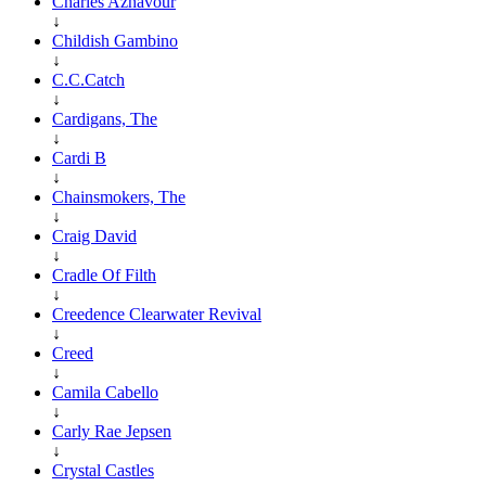
Charles Aznavour
↓
Childish Gambino
↓
C.C.Catch
↓
Cardigans, The
↓
Cardi B
↓
Chainsmokers, The
↓
Craig David
↓
Cradle Of Filth
↓
Creedence Clearwater Revival
↓
Creed
↓
Camila Cabello
↓
Carly Rae Jepsen
↓
Crystal Castles