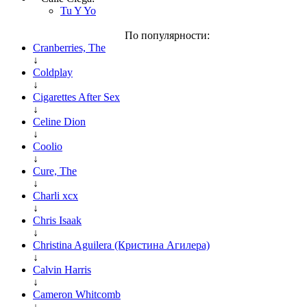
Tu Y Yo
По популярности:
Cranberries, The
↓
Coldplay
↓
Cigarettes After Sex
↓
Celine Dion
↓
Coolio
↓
Cure, The
↓
Charli xcx
↓
Chris Isaak
↓
Christina Aguilera (Кристина Агилера)
↓
Calvin Harris
↓
Cameron Whitcomb
↓