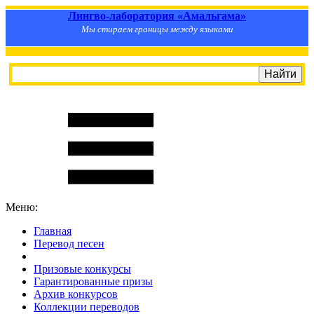
Лингво-лаборатория «Амальгама»
Мы стираем границы между языками
Меню:
Главная
Перевод песен
S
m
i
l
e
R
a
t
e
Призовые конкурсы
Гарантированные призы
Архив конкурсов
Коллекции переводов