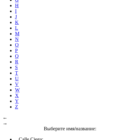
H
I
J
K
L
M
N
O
P
Q
R
S
T
U
V
W
X
Y
Z
←
→
Выберите имя/название:
Calle Ciega: