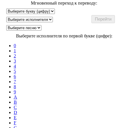
Мгновенный переход к переводу:
Выберите исполнителя по первой букве (цифре):
0
1
2
3
4
5
6
7
8
9
A
B
C
D
E
F
G