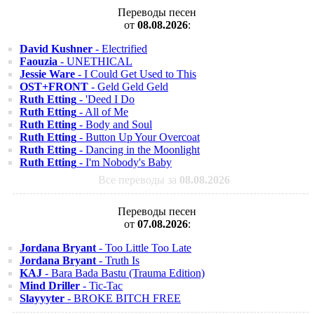
Переводы песен
от
08.08.2026
:
David Kushner
- Electrified
Faouzia
- UNETHICAL
Jessie Ware
- I Could Get Used to This
OST+FRONT
- Geld Geld Geld
Ruth Etting
- 'Deed I Do
Ruth Etting
- All of Me
Ruth Etting
- Body and Soul
Ruth Etting
- Button Up Your Overcoat
Ruth Etting
- Dancing in the Moonlight
Ruth Etting
- I'm Nobody's Baby
Все переводы за
08.08.2026
Переводы песен
от
07.08.2026
:
Jordana Bryant
- Too Little Too Late
Jordana Bryant
- Truth Is
KAJ
- Bara Bada Bastu (Trauma Edition)
Mind Driller
- Tic-Tac
Slayyyter
- BROKE BITCH FREE