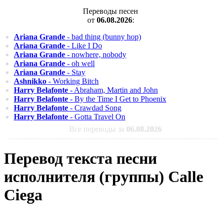
Переводы песен
от
06.08.2026
:
Ariana Grande
- bad thing (bunny hop)
Ariana Grande
- Like I Do
Ariana Grande
- nowhere, nobody
Ariana Grande
- oh well
Ariana Grande
- Stay
Ashnikko
- Working Bitch
Harry Belafonte
- Abraham, Martin and John
Harry Belafonte
- By the Time I Get to Phoenix
Harry Belafonte
- Crawdad Song
Harry Belafonte
- Gotta Travel On
Все переводы за
06.08.2026
Перевод текста песни
исполнителя (группы) Calle
Ciega