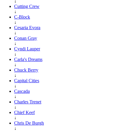
↓
Cutting Crew
↓
C-Block
↓
Cesaria Evora
↓
Conan Gray
↓
Cyndi Lauper
↓
Carla's Dreams
↓
Chuck Berry
↓
Capital Cities
↓
Cascada
↓
Charles Trenet
↓
Chief Keef
↓
Chris De Burgh
↓