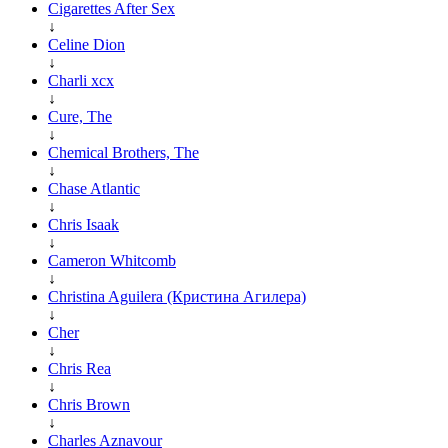
Cigarettes After Sex
↓
Celine Dion
↓
Charli xcx
↓
Cure, The
↓
Chemical Brothers, The
↓
Chase Atlantic
↓
Chris Isaak
↓
Cameron Whitcomb
↓
Christina Aguilera (Кристина Агилера)
↓
Cher
↓
Chris Rea
↓
Chris Brown
↓
Charles Aznavour