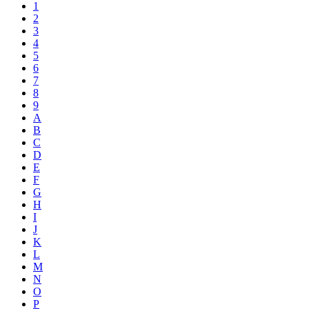
1
2
3
4
5
6
7
8
9
A
B
C
D
E
F
G
H
I
J
K
L
M
N
O
P