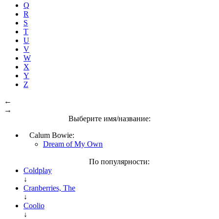
Q
R
S
T
U
V
W
X
Y
Z
←
→
Выберите имя/название:
Calum Bowie:
Dream of My Own
По популярности:
Coldplay
↓
Cranberries, The
↓
Coolio
↓