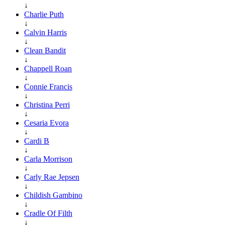
↓
Charlie Puth
↓
Calvin Harris
↓
Clean Bandit
↓
Chappell Roan
↓
Connie Francis
↓
Christina Perri
↓
Cesaria Evora
↓
Cardi B
↓
Carla Morrison
↓
Carly Rae Jepsen
↓
Childish Gambino
↓
Cradle Of Filth
↓