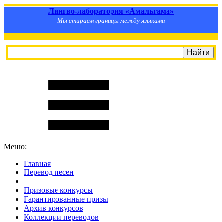
Лингво-лаборатория «Амальгама»
Мы стираем границы между языками
Меню:
Главная
Перевод песен
S
m
i
l
e
R
a
t
e
Призовые конкурсы
Гарантированные призы
Архив конкурсов
Коллекции переводов