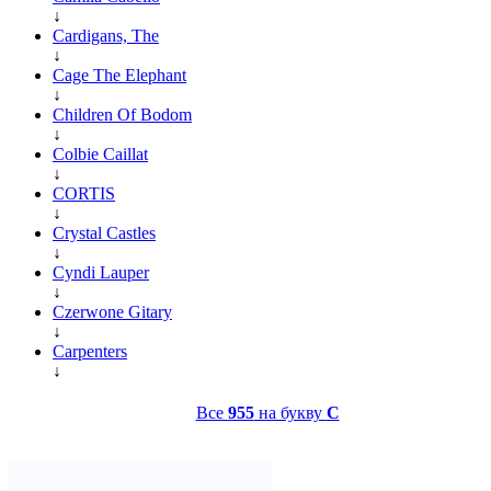
↓
Cardigans, The
↓
Cage The Elephant
↓
Children Of Bodom
↓
Colbie Caillat
↓
CORTIS
↓
Crystal Castles
↓
Cyndi Lauper
↓
Czerwone Gitary
↓
Carpenters
↓
Все
955
на букву
C