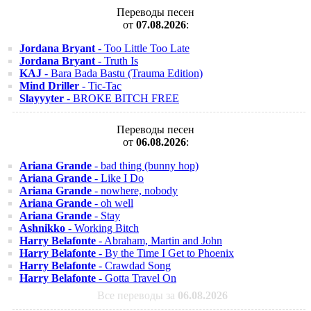
Переводы песен
от
07.08.2026
:
Jordana Bryant
- Too Little Too Late
Jordana Bryant
- Truth Is
KAJ
- Bara Bada Bastu (Trauma Edition)
Mind Driller
- Tic-Tac
Slayyyter
- BROKE BITCH FREE
Переводы песен
от
06.08.2026
:
Ariana Grande
- bad thing (bunny hop)
Ariana Grande
- Like I Do
Ariana Grande
- nowhere, nobody
Ariana Grande
- oh well
Ariana Grande
- Stay
Ashnikko
- Working Bitch
Harry Belafonte
- Abraham, Martin and John
Harry Belafonte
- By the Time I Get to Phoenix
Harry Belafonte
- Crawdad Song
Harry Belafonte
- Gotta Travel On
Все переводы за
06.08.2026