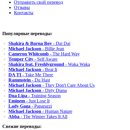
Отправить свой перевод
Отзывы
Контакты
Популярные переводы:
Shakira & Burna Boy
- Dai Dai
Michael Jackson
- Billie Jean
Cameron Whitcomb
- The Hard Way
Temper City
- Self Aware
Shakira feat. Freshlyground
- Waka Waka
Michael Jackson
- Beat It
DA TI
- Take Me There
Rammstein
- Du Hast
Michael Jackson
- They Don't Care About Us
Michael Jackson
- Dirty Diana
Dua Lipa
- Training Season
Eminem
- Just Lose It
Lady Gaga
- Paparazzi
Michael Jackson
- Human Nature
Abba
- The Winner Takes It All
Свежие переводы: