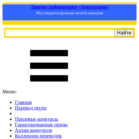
Лингво-лаборатория «Амальгама»
Мы стираем границы между языками
Меню:
Главная
Перевод песен
S
m
i
l
e
R
a
t
e
Призовые конкурсы
Гарантированные призы
Архив конкурсов
Коллекции переводов