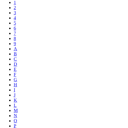
1
2
3
4
5
6
7
8
9
A
B
C
D
E
F
G
H
I
J
K
L
M
N
O
P