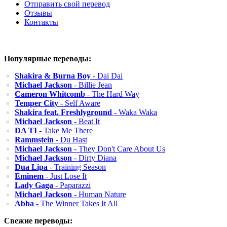
Отправить свой перевод
Отзывы
Контакты
Популярные переводы:
Shakira & Burna Boy
- Dai Dai
Michael Jackson
- Billie Jean
Cameron Whitcomb
- The Hard Way
Temper City
- Self Aware
Shakira feat. Freshlyground
- Waka Waka
Michael Jackson
- Beat It
DA TI
- Take Me There
Rammstein
- Du Hast
Michael Jackson
- They Don't Care About Us
Michael Jackson
- Dirty Diana
Dua Lipa
- Training Season
Eminem
- Just Lose It
Lady Gaga
- Paparazzi
Michael Jackson
- Human Nature
Abba
- The Winner Takes It All
Свежие переводы: