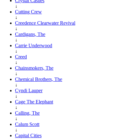
Crystal Castles
↓
Cutting Crew
↓
Creedence Clearwater Revival
↓
Cardigans, The
↓
Carrie Underwood
↓
Creed
↓
Chainsmokers, The
↓
Chemical Brothers, The
↓
Cyndi Lauper
↓
Cage The Elephant
↓
Calling, The
↓
Calum Scott
↓
Capital Cities