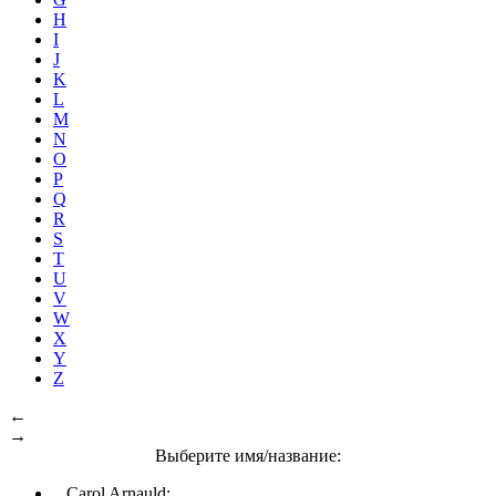
H
I
J
K
L
M
N
O
P
Q
R
S
T
U
V
W
X
Y
Z
←
→
Выберите имя/название:
Carol Arnauld: