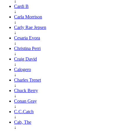
↓
Cardi B
↓
Carla Morrison
↓
Carly Rae Jepsen
↓
Cesaria Evora
↓
Christina Perri
↓
Craig David
↓
Calogero
↓
Charles Trenet
↓
Chuck Berry
↓
Conan Gray
↓
C.C.Catch
↓
Cab, The
↓