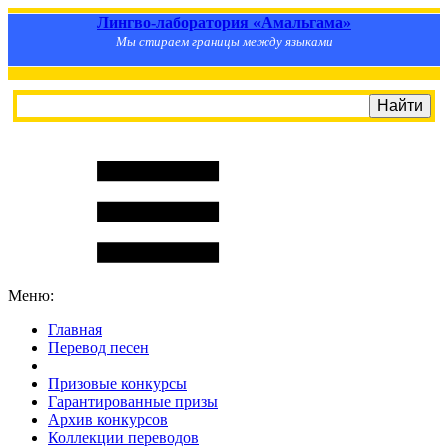
Лингво-лаборатория «Амальгама»
Мы стираем границы между языками
Меню:
Главная
Перевод песен
S
m
i
l
e
R
a
t
e
Призовые конкурсы
Гарантированные призы
Архив конкурсов
Коллекции переводов