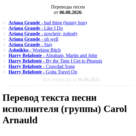
Переводы песен
от
06.08.2026
:
Ariana Grande
- bad thing (bunny hop)
Ariana Grande
- Like I Do
Ariana Grande
- nowhere, nobody
Ariana Grande
- oh well
Ariana Grande
- Stay
Ashnikko
- Working Bitch
Harry Belafonte
- Abraham, Martin and John
Harry Belafonte
- By the Time I Get to Phoenix
Harry Belafonte
- Crawdad Song
Harry Belafonte
- Gotta Travel On
Все переводы за
06.08.2026
Перевод текста песни
исполнителя (группы) Carol
Arnauld