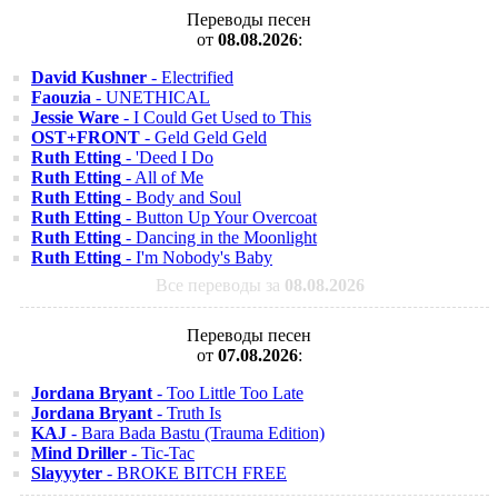
Переводы песен
от
08.08.2026
:
David Kushner
- Electrified
Faouzia
- UNETHICAL
Jessie Ware
- I Could Get Used to This
OST+FRONT
- Geld Geld Geld
Ruth Etting
- 'Deed I Do
Ruth Etting
- All of Me
Ruth Etting
- Body and Soul
Ruth Etting
- Button Up Your Overcoat
Ruth Etting
- Dancing in the Moonlight
Ruth Etting
- I'm Nobody's Baby
Все переводы за
08.08.2026
Переводы песен
от
07.08.2026
:
Jordana Bryant
- Too Little Too Late
Jordana Bryant
- Truth Is
KAJ
- Bara Bada Bastu (Trauma Edition)
Mind Driller
- Tic-Tac
Slayyyter
- BROKE BITCH FREE