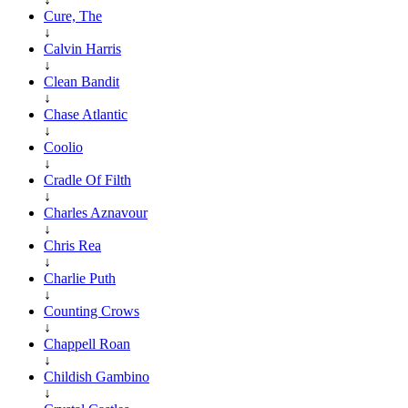
Cure, The
↓
Calvin Harris
↓
Clean Bandit
↓
Chase Atlantic
↓
Coolio
↓
Cradle Of Filth
↓
Charles Aznavour
↓
Chris Rea
↓
Charlie Puth
↓
Counting Crows
↓
Chappell Roan
↓
Childish Gambino
↓