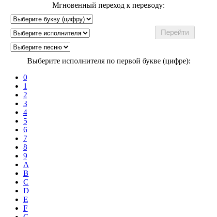
Мгновенный переход к переводу:
Выберите исполнителя по первой букве (цифре):
0
1
2
3
4
5
6
7
8
9
A
B
C
D
E
F
G