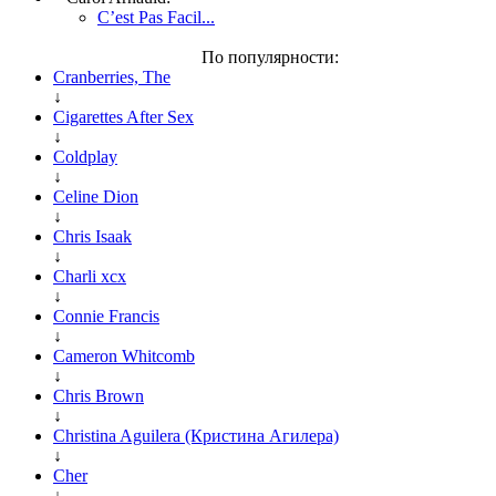
C’est Pas Facil...
По популярности:
Cranberries, The
↓
Cigarettes After Sex
↓
Coldplay
↓
Celine Dion
↓
Chris Isaak
↓
Charli xcx
↓
Connie Francis
↓
Cameron Whitcomb
↓
Chris Brown
↓
Christina Aguilera (Кристина Агилера)
↓
Cher
↓