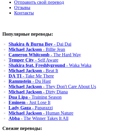
Отправить свой перевод
Отзывы
Контакты
Популярные переводы:
Shakira & Burna Boy
- Dai Dai
Michael Jackson
- Billie Jean
Cameron Whitcomb
- The Hard Way
Temper City
- Self Aware
Shakira feat. Freshlyground
- Waka Waka
Michael Jackson
- Beat It
DA TI
- Take Me There
Rammstein
- Du Hast
Michael Jackson
- They Don't Care About Us
Michael Jackson
- Dirty Diana
Dua Lipa
- Training Season
Eminem
- Just Lose It
Lady Gaga
- Paparazzi
Michael Jackson
- Human Nature
Abba
- The Winner Takes It All
Свежие переводы: