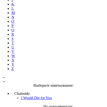
K
L
M
N
O
P
Q
R
S
T
U
V
W
X
Y
Z
←
→
Выберите имя/название:
Chainside:
I Would Die for You
По популярности: