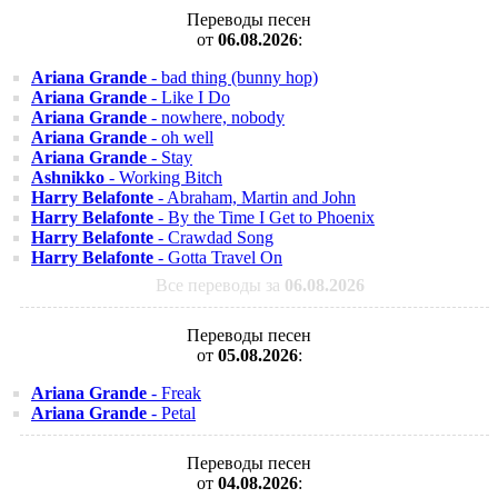
Переводы песен
от
06.08.2026
:
Ariana Grande
- bad thing (bunny hop)
Ariana Grande
- Like I Do
Ariana Grande
- nowhere, nobody
Ariana Grande
- oh well
Ariana Grande
- Stay
Ashnikko
- Working Bitch
Harry Belafonte
- Abraham, Martin and John
Harry Belafonte
- By the Time I Get to Phoenix
Harry Belafonte
- Crawdad Song
Harry Belafonte
- Gotta Travel On
Все переводы за
06.08.2026
Переводы песен
от
05.08.2026
:
Ariana Grande
- Freak
Ariana Grande
- Petal
Переводы песен
от
04.08.2026
: