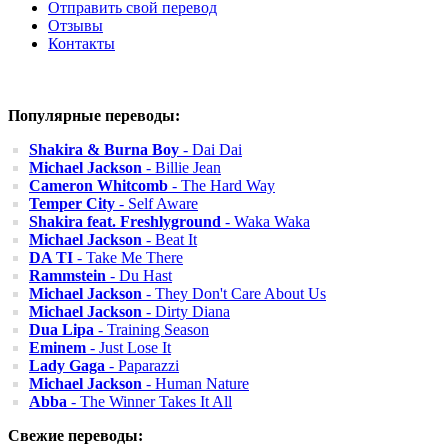
Отправить свой перевод
Отзывы
Контакты
Популярные переводы:
Shakira & Burna Boy
- Dai Dai
Michael Jackson
- Billie Jean
Cameron Whitcomb
- The Hard Way
Temper City
- Self Aware
Shakira feat. Freshlyground
- Waka Waka
Michael Jackson
- Beat It
DA TI
- Take Me There
Rammstein
- Du Hast
Michael Jackson
- They Don't Care About Us
Michael Jackson
- Dirty Diana
Dua Lipa
- Training Season
Eminem
- Just Lose It
Lady Gaga
- Paparazzi
Michael Jackson
- Human Nature
Abba
- The Winner Takes It All
Свежие переводы: