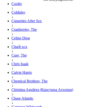
Coolio
↓
Coldplay
↓
Cigarettes After Sex
↓
Cranberries, The
↓
Celine Dion
↓
Charli xcx
↓
Cure, The
↓
Chris Isaak
↓
Calvin Harris
↓
Chemical Brothers, The
↓
Christina Aguilera (Кристина Агилера)
↓
Chase Atlantic
↓
Cameron Whitcomb