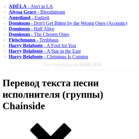
ADÉLA
- Ain't in LA
Alyssa Grace
- Bloodstream
Angstland
- Endzeit
Dominum
- Don't Get Bitten by the Wrong Ones (Acoustic)
Dominum
- Half Alive
Dominum
- The Chosen Ones
Fleischmann
- Treibhaus
Harry Belafonte
- A Fool for You
Harry Belafonte
- A Star in the East
Harry Belafonte
- Christmas Is Coming
Все переводы за
04.08.2026
Перевод текста песни
исполнителя (группы)
Chainside