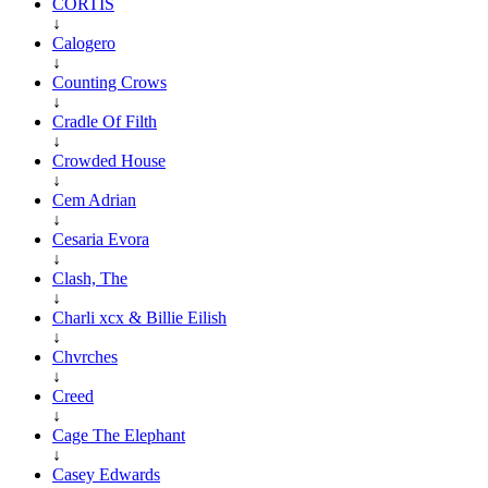
CORTIS
↓
Calogero
↓
Counting Crows
↓
Cradle Of Filth
↓
Crowded House
↓
Cem Adrian
↓
Cesaria Evora
↓
Clash, The
↓
Charli xcx & Billie Eilish
↓
Chvrches
↓
Creed
↓
Cage The Elephant
↓
Casey Edwards