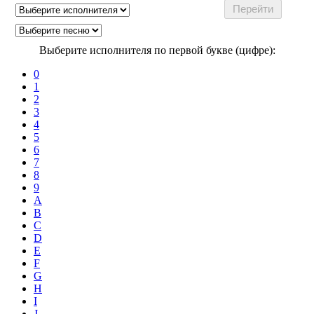
Выберите исполнителя по первой букве (цифре):
0
1
2
3
4
5
6
7
8
9
A
B
C
D
E
F
G
H
I
J