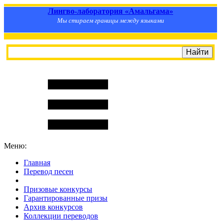
Лингво-лаборатория «Амальгама»
Мы стираем границы между языками
Меню:
Главная
Перевод песен
S
m
i
l
e
R
a
t
e
Призовые конкурсы
Гарантированные призы
Архив конкурсов
Коллекции переводов