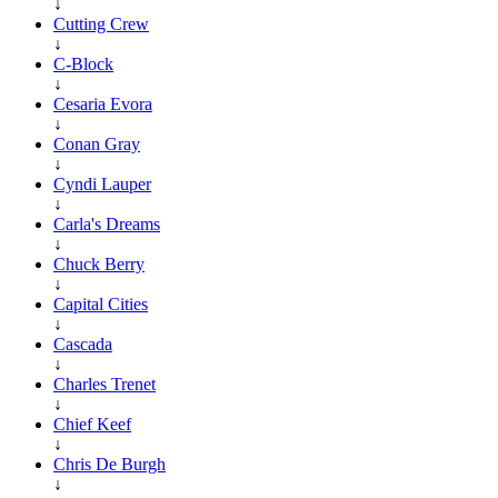
↓
Cutting Crew
↓
C-Block
↓
Cesaria Evora
↓
Conan Gray
↓
Cyndi Lauper
↓
Carla's Dreams
↓
Chuck Berry
↓
Capital Cities
↓
Cascada
↓
Charles Trenet
↓
Chief Keef
↓
Chris De Burgh
↓