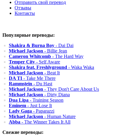
Отправить свой перевод
Отзывы
Контакты
Популярные переводы:
Shakira & Burna Boy
- Dai Dai
Michael Jackson
- Billie Jean
Cameron Whitcomb
- The Hard Way
Temper City
- Self Aware
Shakira feat. Freshlyground
- Waka Waka
Michael Jackson
- Beat It
DA TI
- Take Me There
Rammstein
- Du Hast
Michael Jackson
- They Don't Care About Us
Michael Jackson
- Dirty Diana
Dua Lipa
- Training Season
Eminem
- Just Lose It
Lady Gaga
- Paparazzi
Michael Jackson
- Human Nature
Abba
- The Winner Takes It All
Свежие переводы: