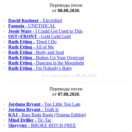
Переводы песен
от
08.08.2026
:
David Kushner
- Electrified
Faouzia
- UNETHICAL
Jessie Ware
- I Could Get Used to This
OST+FRONT
- Geld Geld Geld
Ruth Etting
- 'Deed I Do
Ruth Etting
- All of Me
Ruth Etting
- Body and Soul
Ruth Etting
- Button Up Your Overcoat
Ruth Etting
- Dancing in the Moonlight
Ruth Etting
- I'm Nobody's Baby
Все переводы за
08.08.2026
Переводы песен
от
07.08.2026
:
Jordana Bryant
- Too Little Too Late
Jordana Bryant
- Truth Is
KAJ
- Bara Bada Bastu (Trauma Edition)
Mind Driller
- Tic-Tac
Slayyyter
- BROKE BITCH FREE