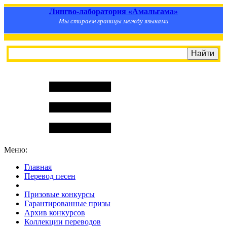
Лингво-лаборатория «Амальгама»
Мы стираем границы между языками
Меню:
Главная
Перевод песен
S
m
i
l
e
R
a
t
e
Призовые конкурсы
Гарантированные призы
Архив конкурсов
Коллекции переводов