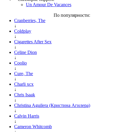
Un Amour De Vacances
По популярности:
Cranberries, The
↓
Coldplay
↓
Cigarettes After Sex
↓
Celine Dion
↓
Coolio
↓
Cure, The
↓
Charli xcx
↓
Chris Isaak
↓
Christina Aguilera (Кристина Агилера)
↓
Calvin Harris
↓
Cameron Whitcomb
↓