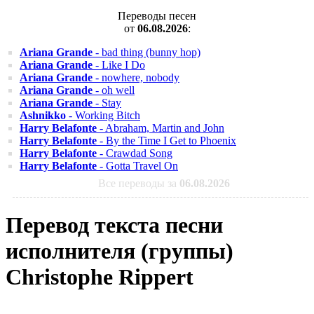
Переводы песен
от
06.08.2026
:
Ariana Grande
- bad thing (bunny hop)
Ariana Grande
- Like I Do
Ariana Grande
- nowhere, nobody
Ariana Grande
- oh well
Ariana Grande
- Stay
Ashnikko
- Working Bitch
Harry Belafonte
- Abraham, Martin and John
Harry Belafonte
- By the Time I Get to Phoenix
Harry Belafonte
- Crawdad Song
Harry Belafonte
- Gotta Travel On
Все переводы за
06.08.2026
Перевод текста песни
исполнителя (группы)
Christophe Rippert