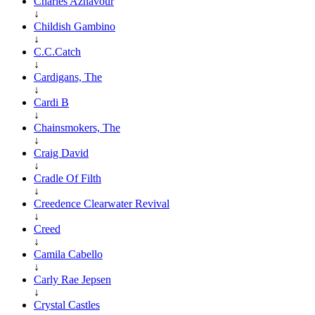
Charles Aznavour
↓
Childish Gambino
↓
C.C.Catch
↓
Cardigans, The
↓
Cardi B
↓
Chainsmokers, The
↓
Craig David
↓
Cradle Of Filth
↓
Creedence Clearwater Revival
↓
Creed
↓
Camila Cabello
↓
Carly Rae Jepsen
↓
Crystal Castles