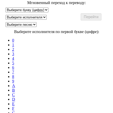
Мгновенный переход к переводу:
Выберите исполнителя по первой букве (цифре):
0
1
2
3
4
5
6
7
8
9
A
B
C
D
E
F
G