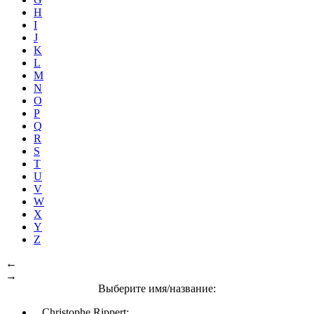
H
I
J
K
L
M
N
O
P
Q
R
S
T
U
V
W
X
Y
Z
←
→
Выберите имя/название:
Christophe Rippert: