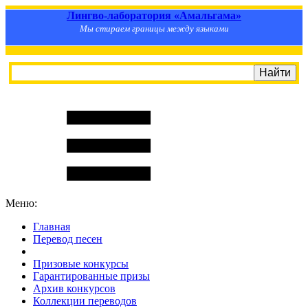
Лингво-лаборатория «Амальгама»
Мы стираем границы между языками
Меню:
Главная
Перевод песен
S
m
i
l
e
R
a
t
e
Призовые конкурсы
Гарантированные призы
Архив конкурсов
Коллекции переводов