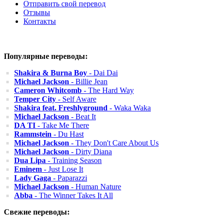
Отправить свой перевод
Отзывы
Контакты
Популярные переводы:
Shakira & Burna Boy
- Dai Dai
Michael Jackson
- Billie Jean
Cameron Whitcomb
- The Hard Way
Temper City
- Self Aware
Shakira feat. Freshlyground
- Waka Waka
Michael Jackson
- Beat It
DA TI
- Take Me There
Rammstein
- Du Hast
Michael Jackson
- They Don't Care About Us
Michael Jackson
- Dirty Diana
Dua Lipa
- Training Season
Eminem
- Just Lose It
Lady Gaga
- Paparazzi
Michael Jackson
- Human Nature
Abba
- The Winner Takes It All
Свежие переводы: