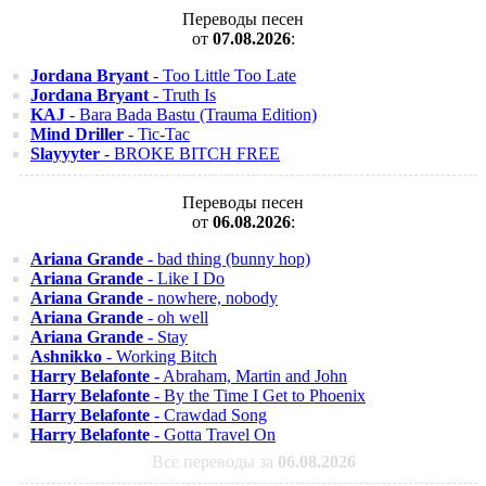
Переводы песен
от
07.08.2026
:
Jordana Bryant
- Too Little Too Late
Jordana Bryant
- Truth Is
KAJ
- Bara Bada Bastu (Trauma Edition)
Mind Driller
- Tic-Tac
Slayyyter
- BROKE BITCH FREE
Переводы песен
от
06.08.2026
:
Ariana Grande
- bad thing (bunny hop)
Ariana Grande
- Like I Do
Ariana Grande
- nowhere, nobody
Ariana Grande
- oh well
Ariana Grande
- Stay
Ashnikko
- Working Bitch
Harry Belafonte
- Abraham, Martin and John
Harry Belafonte
- By the Time I Get to Phoenix
Harry Belafonte
- Crawdad Song
Harry Belafonte
- Gotta Travel On
Все переводы за
06.08.2026