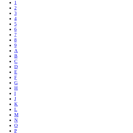
1
2
3
4
5
6
7
8
9
A
B
C
D
E
F
G
H
I
J
K
L
M
N
O
P