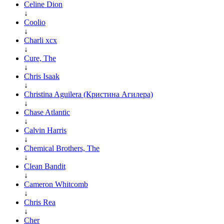
Celine Dion
↓
Coolio
↓
Charli xcx
↓
Cure, The
↓
Chris Isaak
↓
Christina Aguilera (Кристина Агилера)
↓
Chase Atlantic
↓
Calvin Harris
↓
Chemical Brothers, The
↓
Clean Bandit
↓
Cameron Whitcomb
↓
Chris Rea
↓
Cher