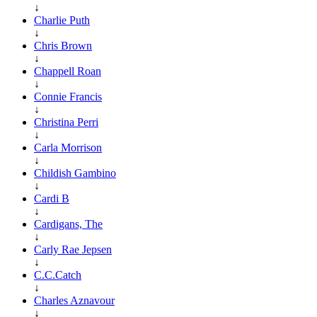
↓
Charlie Puth
↓
Chris Brown
↓
Chappell Roan
↓
Connie Francis
↓
Christina Perri
↓
Carla Morrison
↓
Childish Gambino
↓
Cardi B
↓
Cardigans, The
↓
Carly Rae Jepsen
↓
C.C.Catch
↓
Charles Aznavour
↓