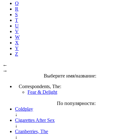
Q
R
S
T
U
V
W
X
Y
Z
←
→
Выберите имя/название:
Correspondents, The:
Fear & Delight
По популярности:
Coldplay
↓
Cigarettes After Sex
↓
Cranberries, The
↓