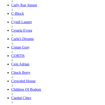
↓
Carly Rae Jepsen
↓
C-Block
↓
Cyndi Lauper
↓
Cesaria Evora
↓
Carla's Dreams
↓
Conan Gray
↓
CORTIS
↓
Cem Adrian
↓
Chuck Berry
↓
Crowded House
↓
Children Of Bodom
↓
Capital Cities
↓