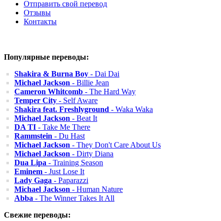
Отправить свой перевод
Отзывы
Контакты
Популярные переводы:
Shakira & Burna Boy
- Dai Dai
Michael Jackson
- Billie Jean
Cameron Whitcomb
- The Hard Way
Temper City
- Self Aware
Shakira feat. Freshlyground
- Waka Waka
Michael Jackson
- Beat It
DA TI
- Take Me There
Rammstein
- Du Hast
Michael Jackson
- They Don't Care About Us
Michael Jackson
- Dirty Diana
Dua Lipa
- Training Season
Eminem
- Just Lose It
Lady Gaga
- Paparazzi
Michael Jackson
- Human Nature
Abba
- The Winner Takes It All
Свежие переводы: