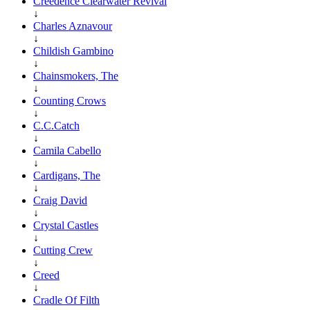
Creedence Clearwater Revival
↓
Charles Aznavour
↓
Childish Gambino
↓
Chainsmokers, The
↓
Counting Crows
↓
C.C.Catch
↓
Camila Cabello
↓
Cardigans, The
↓
Craig David
↓
Crystal Castles
↓
Cutting Crew
↓
Creed
↓
Cradle Of Filth