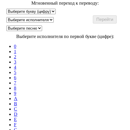
Мгновенный переход к переводу:
Выберите исполнителя по первой букве (цифре):
0
1
2
3
4
5
6
7
8
9
A
B
C
D
E
F
G