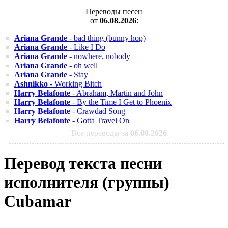
Переводы песен
от
06.08.2026
:
Ariana Grande
- bad thing (bunny hop)
Ariana Grande
- Like I Do
Ariana Grande
- nowhere, nobody
Ariana Grande
- oh well
Ariana Grande
- Stay
Ashnikko
- Working Bitch
Harry Belafonte
- Abraham, Martin and John
Harry Belafonte
- By the Time I Get to Phoenix
Harry Belafonte
- Crawdad Song
Harry Belafonte
- Gotta Travel On
Все переводы за
06.08.2026
Перевод текста песни
исполнителя (группы)
Cubamar