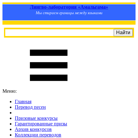
Лингво-лаборатория «Амальгама»
Мы стираем границы между языками
Меню:
Главная
Перевод песен
S
m
i
l
e
R
a
t
e
Призовые конкурсы
Гарантированные призы
Архив конкурсов
Коллекции переводов