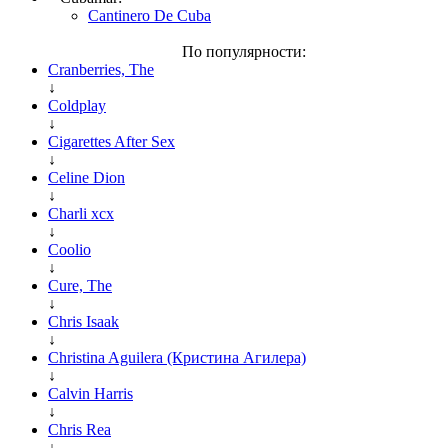
Cantinero De Cuba
По популярности:
Cranberries, The
↓
Coldplay
↓
Cigarettes After Sex
↓
Celine Dion
↓
Charli xcx
↓
Coolio
↓
Cure, The
↓
Chris Isaak
↓
Christina Aguilera (Кристина Агилера)
↓
Calvin Harris
↓
Chris Rea
↓