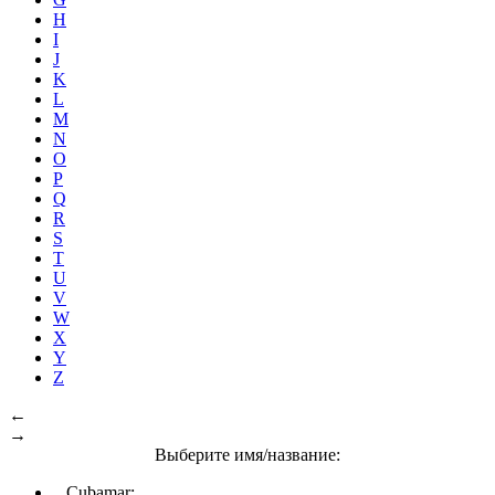
H
I
J
K
L
M
N
O
P
Q
R
S
T
U
V
W
X
Y
Z
←
→
Выберите имя/название:
Cubamar: