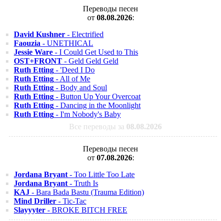
Переводы песен
от
08.08.2026
:
David Kushner
- Electrified
Faouzia
- UNETHICAL
Jessie Ware
- I Could Get Used to This
OST+FRONT
- Geld Geld Geld
Ruth Etting
- 'Deed I Do
Ruth Etting
- All of Me
Ruth Etting
- Body and Soul
Ruth Etting
- Button Up Your Overcoat
Ruth Etting
- Dancing in the Moonlight
Ruth Etting
- I'm Nobody's Baby
Все переводы за
08.08.2026
Переводы песен
от
07.08.2026
:
Jordana Bryant
- Too Little Too Late
Jordana Bryant
- Truth Is
KAJ
- Bara Bada Bastu (Trauma Edition)
Mind Driller
- Tic-Tac
Slayyyter
- BROKE BITCH FREE