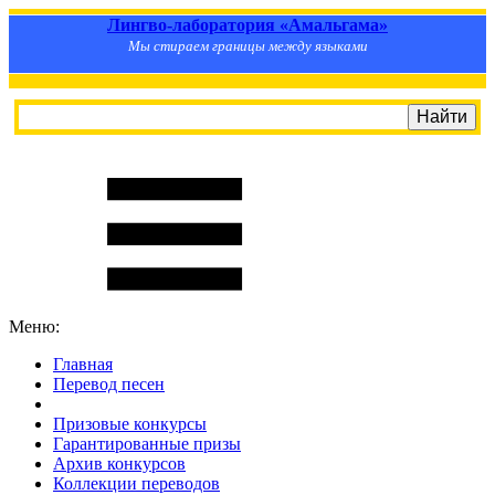
Лингво-лаборатория «Амальгама»
Мы стираем границы между языками
Меню:
Главная
Перевод песен
S
m
i
l
e
R
a
t
e
Призовые конкурсы
Гарантированные призы
Архив конкурсов
Коллекции переводов