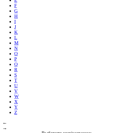
E
F
G
H
I
J
K
L
M
N
O
P
Q
R
S
T
U
V
W
X
Y
Z
←
→