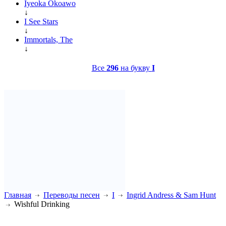
Iyeoka Okoawo
↓
I See Stars
↓
Immortals, The
↓
Все
296
на букву
I
Главная
Переводы песен
I
Ingrid Andress & Sam Hunt
Wishful Drinking