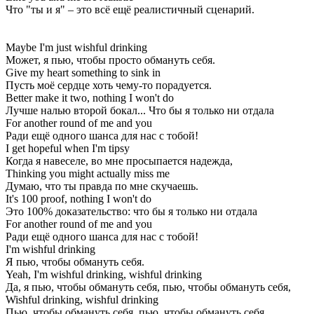
Что "ты и я" – это всё ещё реалистичный сценарий.
Maybe I'm just wishful drinking
Может, я пью, чтобы просто обмануть себя.
Give my heart something to sink in
Пусть моё сердце хоть чему-то порадуется.
Better make it two, nothing I won't do
Лучше налью второй бокал... Что бы я только ни отдала
For another round of me and you
Ради ещё одного шанса для нас с тобой!
I get hopeful when I'm tipsy
Когда я навеселе, во мне просыпается надежда,
Thinking you might actually miss me
Думаю, что ты правда по мне скучаешь.
It's 100 proof, nothing I won't do
Это 100% доказательство: что бы я только ни отдала
For another round of me and you
Ради ещё одного шанса для нас с тобой!
I'm wishful drinking
Я пью, чтобы обмануть себя.
Yeah, I'm wishful drinking, wishful drinking
Да, я пью, чтобы обмануть себя, пью, чтобы обмануть себя,
Wishful drinking, wishful drinking
Пью, чтобы обмануть себя, пью, чтобы обмануть себя.