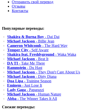
Отправить свой перевод
Отзывы
Контакты
Популярные переводы:
Shakira & Burna Boy
- Dai Dai
Michael Jackson
- Billie Jean
Cameron Whitcomb
- The Hard Way
Temper City
- Self Aware
Shakira feat. Freshlyground
- Waka Waka
Michael Jackson
- Beat It
DA TI
- Take Me There
Rammstein
- Du Hast
Michael Jackson
- They Don't Care About Us
Michael Jackson
- Dirty Diana
Dua Lipa
- Training Season
Eminem
- Just Lose It
Lady Gaga
- Paparazzi
Michael Jackson
- Human Nature
Abba
- The Winner Takes It All
Свежие переводы: