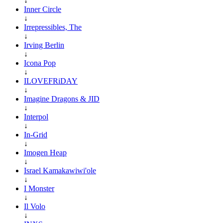
↓
Inner Circle
↓
Irrepressibles, The
↓
Irving Berlin
↓
Icona Pop
↓
ILOVEFRiDAY
↓
Imagine Dragons & JID
↓
Interpol
↓
In-Grid
↓
Imogen Heap
↓
Israel Kamakawiwi'ole
↓
I Monster
↓
Il Volo
↓