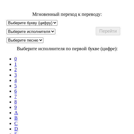
Мгновенный переход к переводу:
Выберите исполнителя по первой букве (цифре):
0
1
2
3
4
5
6
7
8
9
A
B
C
D