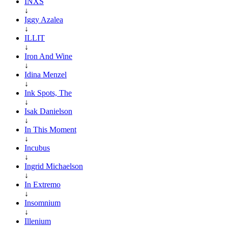
INXS
↓
Iggy Azalea
↓
ILLIT
↓
Iron And Wine
↓
Idina Menzel
↓
Ink Spots, The
↓
Isak Danielson
↓
In This Moment
↓
Incubus
↓
Ingrid Michaelson
↓
In Extremo
↓
Insomnium
↓
Illenium