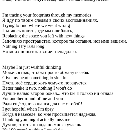
I'm tracing your footprints through my memories
Я иду по твоим следам в своих воспоминаниях,
Trying to find where we went wrong
Пытаюсь понять, где мы ошиблись,
Replacing the space you left with new things
Заполняю пространство, которое ты оставил, новыми вещами,
Nothing I try lasts long
Но моих попыток хватает ненадолго.
Maybe I'm just wishful drinking
Может, я пью, чтобы просто обмануть себя.
Give my heart something to sink in
Пусть моё сердце хоть чему-то порадуется.
Better make it two, nothing I won't do
Лучше налью второй бокал... Что бы я только ни отдала
For another round of me and you
Ради ещё одного шанса для нас с тобой!
I get hopeful when I'm tipsy
Когда я навеселе, во мне просыпается надежда,
Thinking you might actually miss me
Думаю, что ты правда по мне скучаешь.
It's 100 proof, nothing I won't do