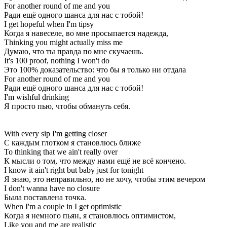
For another round of me and you
Ради ещё одного шанса для нас с тобой!
I get hopeful when I'm tipsy
Когда я навеселе, во мне просыпается надежда,
Thinking you might actually miss me
Думаю, что ты правда по мне скучаешь.
It's 100 proof, nothing I won't do
Это 100% доказательство: что бы я только ни отдала
For another round of me and you
Ради ещё одного шанса для нас с тобой!
I'm wishful drinking
Я просто пью, чтобы обмануть себя.
With every sip I'm getting closer
С каждым глотком я становлюсь ближе
To thinking that we ain't really over
К мысли о том, что между нами ещё не всё кончено.
I know it ain't right but baby just for tonight
Я знаю, это неправильно, но не хочу, чтобы этим вечером
I don't wanna have no closure
Была поставлена точка.
When I'm a couple in I get optimistic
Когда я немного пьян, я становлюсь оптимистом,
Like you and me are realistic