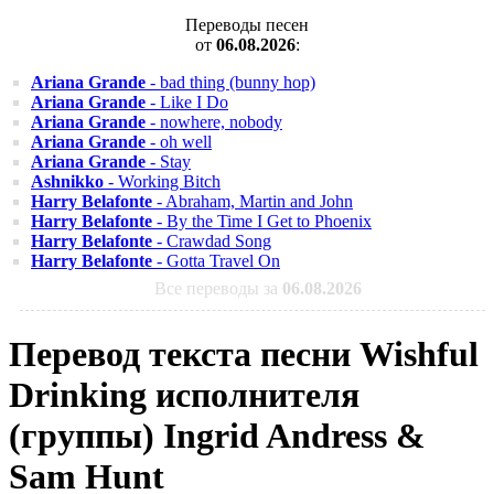
Переводы песен
от
06.08.2026
:
Ariana Grande
- bad thing (bunny hop)
Ariana Grande
- Like I Do
Ariana Grande
- nowhere, nobody
Ariana Grande
- oh well
Ariana Grande
- Stay
Ashnikko
- Working Bitch
Harry Belafonte
- Abraham, Martin and John
Harry Belafonte
- By the Time I Get to Phoenix
Harry Belafonte
- Crawdad Song
Harry Belafonte
- Gotta Travel On
Все переводы за
06.08.2026
Перевод текста песни Wishful
Drinking исполнителя
(группы) Ingrid Andress &
Sam Hunt