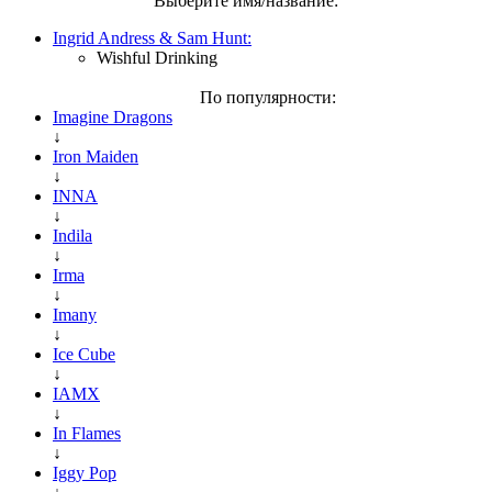
Выберите имя/название:
Ingrid Andress & Sam Hunt:
Wishful Drinking
По популярности:
Imagine Dragons
↓
Iron Maiden
↓
INNA
↓
Indila
↓
Irma
↓
Imany
↓
Ice Cube
↓
IAMX
↓
In Flames
↓
Iggy Pop