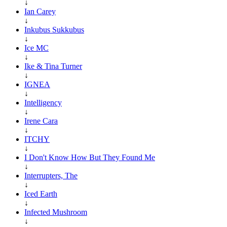
↓
Ian Carey
↓
Inkubus Sukkubus
↓
Ice MC
↓
Ike & Tina Turner
↓
IGNEA
↓
Intelligency
↓
Irene Cara
↓
ITCHY
↓
I Don't Know How But They Found Me
↓
Interrupters, The
↓
Iced Earth
↓
Infected Mushroom
↓