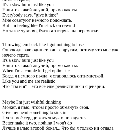
It's a slow burn just like you
Напиток такой жгучий, прямо как ты.
Everybody says, "give it time"
Мне советуют немного подождать,
But I'm feeling like I'm stuck on rewind
Но такое чувство, будто я застряла на перемотке.
Throwing 'em back like I got nothing to lose
Опрокидываю один стакан за другим, потому что мне уже
нечего терять,
It's a slow burn just like you
Напиток такой жгучий, прямо как ты.
When I'm a couple in I get optimistic
Когда я немного пьяна, я становлюсь оптимисткой,
Like you and me are realistic
Что "ты и я" – это всё ещё реалистичный сценарий.
Maybe I'm just wishful drinking
Может, я пью, чтобы просто обмануть себя.
Give my heart something to sink in
Пусть моё сердце хоть чему-то порадуется.
Better make it two, nothing I won't do
Лучше налью второй бокал... Что бы я только ни отдала