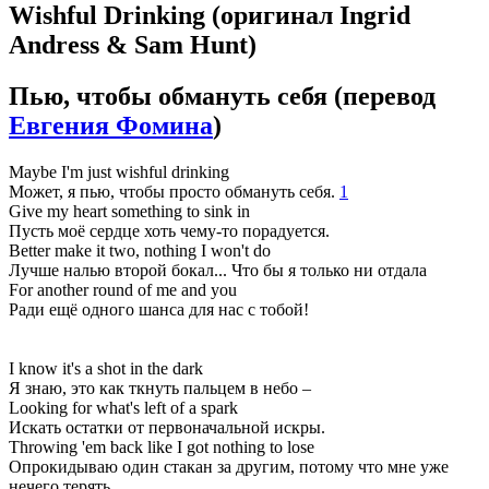
Wishful Drinking
(оригинал Ingrid
Andress & Sam Hunt)
Пью, чтобы обмануть себя
(перевод
Евгения Фомина
)
Maybe I'm just wishful drinking
Может, я пью, чтобы просто обмануть себя.
1
Give my heart something to sink in
Пусть моё сердце хоть чему-то порадуется.
Better make it two, nothing I won't do
Лучше налью второй бокал... Что бы я только ни отдала
For another round of me and you
Ради ещё одного шанса для нас с тобой!
I know it's a shot in the dark
Я знаю, это как ткнуть пальцем в небо –
Looking for what's left of a spark
Искать остатки от первоначальной искры.
Throwing 'em back like I got nothing to lose
Опрокидываю один стакан за другим, потому что мне уже
нечего терять,