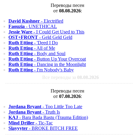
Переводы песен
от
08.08.2026
:
David Kushner
- Electrified
Faouzia
- UNETHICAL
Jessie Ware
- I Could Get Used to This
OST+FRONT
- Geld Geld Geld
Ruth Etting
- 'Deed I Do
Ruth Etting
- All of Me
Ruth Etting
- Body and Soul
Ruth Etting
- Button Up Your Overcoat
Ruth Etting
- Dancing in the Moonlight
Ruth Etting
- I'm Nobody's Baby
Все переводы за
08.08.2026
Переводы песен
от
07.08.2026
:
Jordana Bryant
- Too Little Too Late
Jordana Bryant
- Truth Is
KAJ
- Bara Bada Bastu (Trauma Edition)
Mind Driller
- Tic-Tac
Slayyyter
- BROKE BITCH FREE