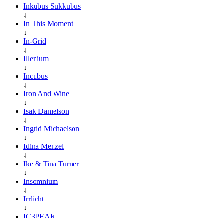
Inkubus Sukkubus
↓
In This Moment
↓
In-Grid
↓
Illenium
↓
Incubus
↓
Iron And Wine
↓
Isak Danielson
↓
Ingrid Michaelson
↓
Idina Menzel
↓
Ike & Tina Turner
↓
Insomnium
↓
Irrlicht
↓
IC3PEAK