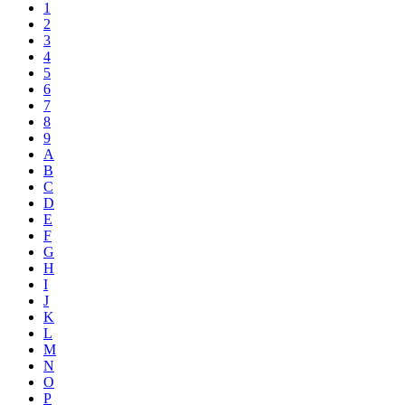
1
2
3
4
5
6
7
8
9
A
B
C
D
E
F
G
H
I
J
K
L
M
N
O
P