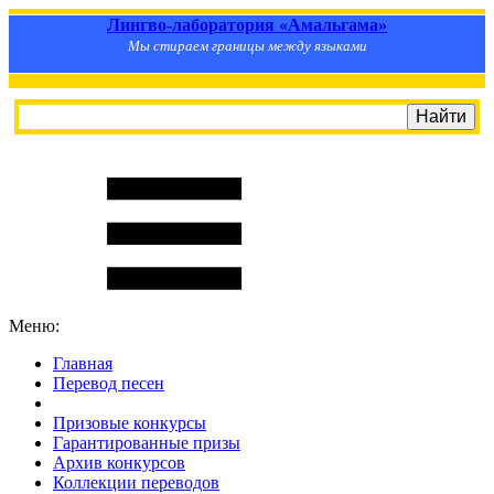
Лингво-лаборатория «Амальгама»
Мы стираем границы между языками
Меню:
Главная
Перевод песен
S
m
i
l
e
R
a
t
e
Призовые конкурсы
Гарантированные призы
Архив конкурсов
Коллекции переводов