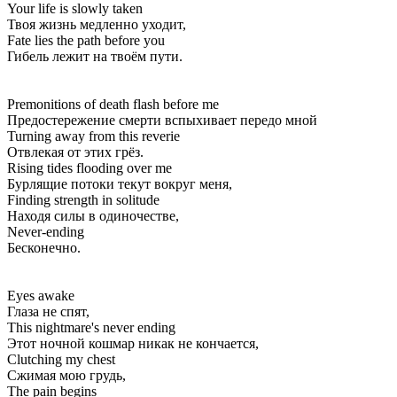
Your life is slowly taken
Твоя жизнь медленно уходит,
Fate lies the path before you
Гибель лежит на твоём пути.
Premonitions of death flash before me
Предостережение смерти вспыхивает передо мной
Turning away from this reverie
Отвлекая от этих грёз.
Rising tides flooding over me
Бурлящие потоки текут вокруг меня,
Finding strength in solitude
Находя силы в одиночестве,
Never-ending
Бесконечно.
Eyes awake
Глаза не спят,
This nightmare's never ending
Этот ночной кошмар никак не кончается,
Clutching my chest
Сжимая мою грудь,
The pain begins