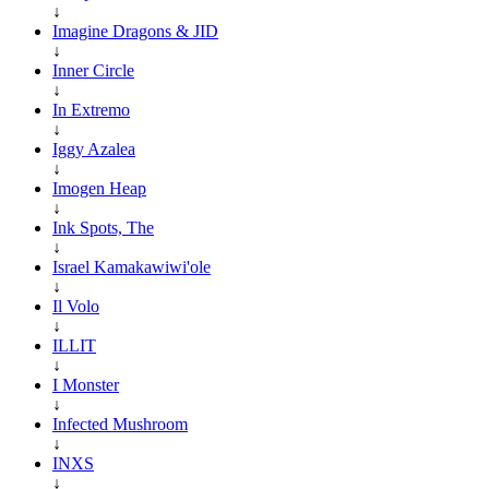
↓
Imagine Dragons & JID
↓
Inner Circle
↓
In Extremo
↓
Iggy Azalea
↓
Imogen Heap
↓
Ink Spots, The
↓
Israel Kamakawiwi'ole
↓
Il Volo
↓
ILLIT
↓
I Monster
↓
Infected Mushroom
↓
INXS
↓