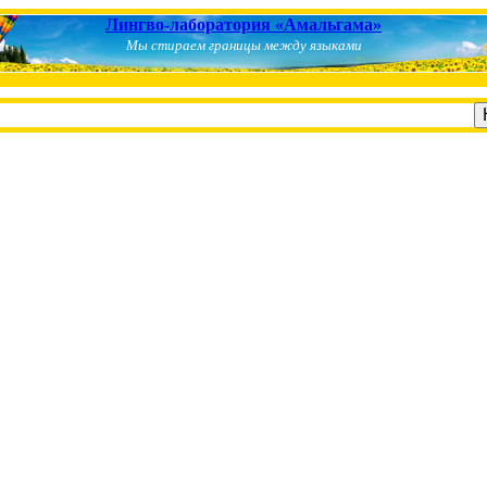
Лингво-лаборатория «Амальгама»
Мы стираем границы между языками