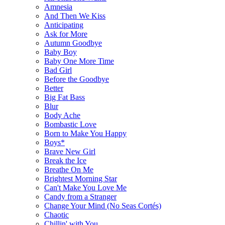
Amnesia
And Then We Kiss
Anticipating
Ask for More
Autumn Goodbye
Baby Boy
Baby One More Time
Bad Girl
Before the Goodbye
Better
Big Fat Bass
Blur
Body Ache
Bombastic Love
Born to Make You Happy
Boys*
Brave New Girl
Break the Ice
Breathe On Me
Brightest Morning Star
Can't Make You Love Me
Candy from a Stranger
Change Your Mind (No Seas Cortés)
Chaotic
Chillin' with You