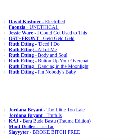
David Kushner
- Electrified
Faouzia
- UNETHICAL
Jessie Ware
- I Could Get Used to This
OST+FRONT
- Geld Geld Geld
Ruth Etting
- 'Deed I Do
Ruth Etting
- All of Me
Ruth Etting
- Body and Soul
Ruth Etting
- Button Up Your Overcoat
Ruth Etting
- Dancing in the Moonlight
Ruth Etting
- I'm Nobody's Baby
Jordana Bryant
- Too Little Too Late
Jordana Bryant
- Truth Is
KAJ
- Bara Bada Bastu (Trauma Edition)
Mind Driller
- Tic-Tac
Slayyyter
- BROKE BITCH FREE