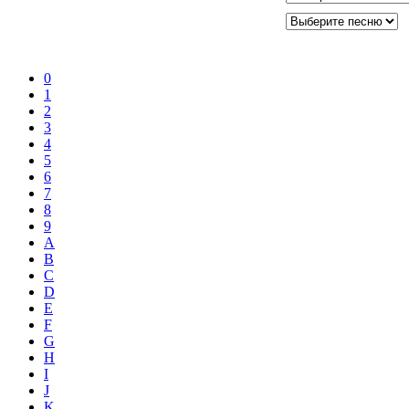
0
1
2
3
4
5
6
7
8
9
A
B
C
D
E
F
G
H
I
J
K