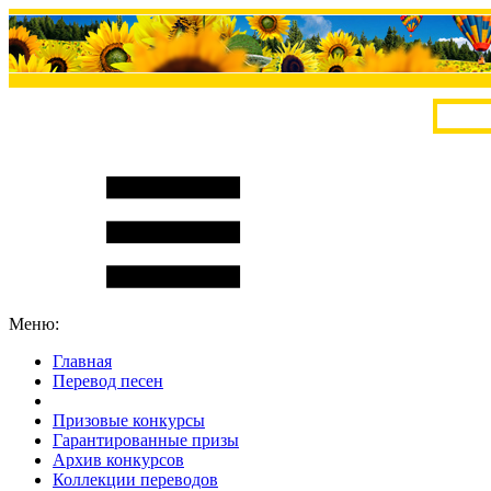
Меню:
Главная
Перевод песен
S
m
i
l
e
R
a
t
e
Призовые конкурсы
Гарантированные призы
Архив конкурсов
Коллекции переводов