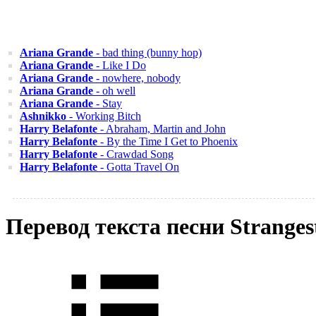
Ariana Grande
- bad thing (bunny hop)
Ariana Grande
- Like I Do
Ariana Grande
- nowhere, nobody
Ariana Grande
- oh well
Ariana Grande
- Stay
Ashnikko
- Working Bitch
Harry Belafonte
- Abraham, Martin and John
Harry Belafonte
- By the Time I Get to Phoenix
Harry Belafonte
- Crawdad Song
Harry Belafonte
- Gotta Travel On
Перевод текста песни Strange