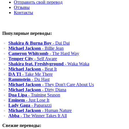
Отправить свой перевод
Отзывы
Контакты
Популярные переводы:
Shakira & Burna Boy
- Dai Dai
Michael Jackson
- Billie Jean
Cameron Whitcomb
- The Hard Way
Temper City
- Self Aware
Shakira feat. Freshlyground
- Waka Waka
Michael Jackson
- Beat It
DA TI
- Take Me There
Rammstein
- Du Hast
Michael Jackson
- They Don't Care About Us
Michael Jackson
- Dirty Diana
Dua Lipa
- Training Season
Eminem
- Just Lose It
Lady Gaga
- Paparazzi
Michael Jackson
- Human Nature
Abba
- The Winner Takes It All
Свежие переводы: