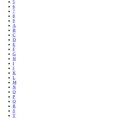
5
6
7
8
9
A
B
C
D
E
F
G
H
I
J
K
L
M
N
O
P
Q
R
S
T