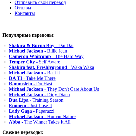
Отправить свой перевод
Отзывы
Контакты
Популярные переводы:
Shakira & Burna Boy
- Dai Dai
Michael Jackson
- Billie Jean
Cameron Whitcomb
- The Hard Way
Temper City
- Self Aware
Shakira feat. Freshlyground
- Waka Waka
Michael Jackson
- Beat It
DA TI
- Take Me There
Rammstein
- Du Hast
Michael Jackson
- They Don't Care About Us
Michael Jackson
- Dirty Diana
Dua Lipa
- Training Season
Eminem
- Just Lose It
Lady Gaga
- Paparazzi
Michael Jackson
- Human Nature
Abba
- The Winner Takes It All
Свежие переводы: