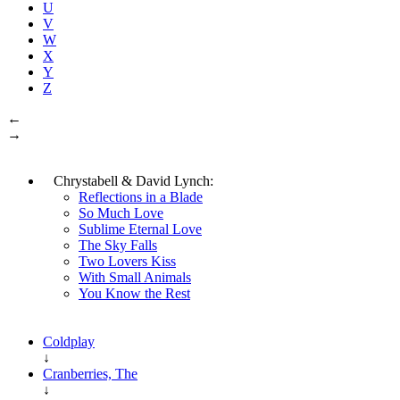
U
V
W
X
Y
Z
←
→
Chrystabell & David Lynch:
Reflections in a Blade
So Much Love
Sublime Eternal Love
The Sky Falls
Two Lovers Kiss
With Small Animals
You Know the Rest
Coldplay
↓
Cranberries, The
↓