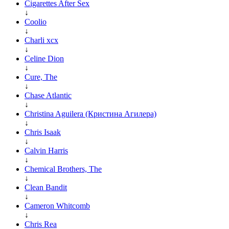
Cigarettes After Sex
↓
Coolio
↓
Charli xcx
↓
Celine Dion
↓
Cure, The
↓
Chase Atlantic
↓
Christina Aguilera (Кристина Агилера)
↓
Chris Isaak
↓
Calvin Harris
↓
Chemical Brothers, The
↓
Clean Bandit
↓
Cameron Whitcomb
↓
Chris Rea