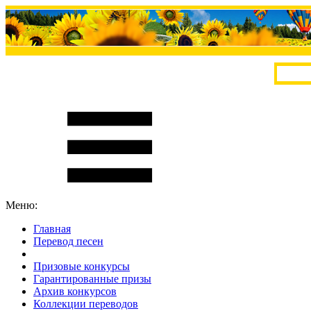
Меню:
Главная
Перевод песен
S
m
i
l
e
R
a
t
e
Призовые конкурсы
Гарантированные призы
Архив конкурсов
Коллекции переводов