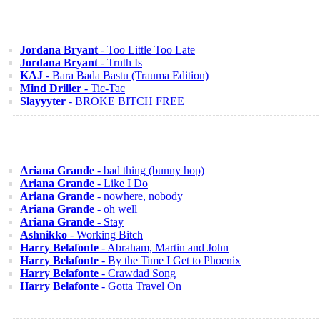
Jordana Bryant
- Too Little Too Late
Jordana Bryant
- Truth Is
KAJ
- Bara Bada Bastu (Trauma Edition)
Mind Driller
- Tic-Tac
Slayyyter
- BROKE BITCH FREE
Ariana Grande
- bad thing (bunny hop)
Ariana Grande
- Like I Do
Ariana Grande
- nowhere, nobody
Ariana Grande
- oh well
Ariana Grande
- Stay
Ashnikko
- Working Bitch
Harry Belafonte
- Abraham, Martin and John
Harry Belafonte
- By the Time I Get to Phoenix
Harry Belafonte
- Crawdad Song
Harry Belafonte
- Gotta Travel On