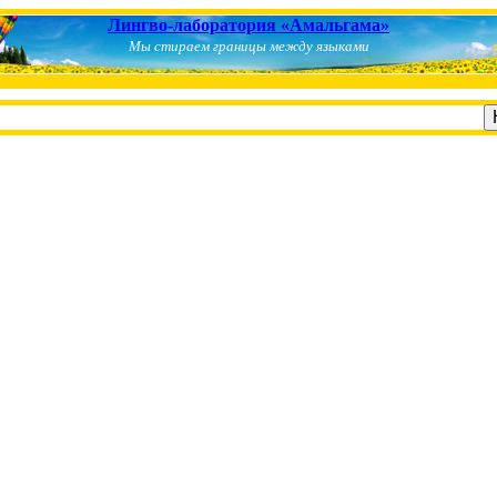
Лингво-лаборатория «Амальгама»
Мы стираем границы между языками