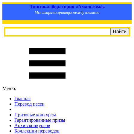
Лингво-лаборатория «Амальгама»
Мы стираем границы между языками
Меню:
Главная
Перевод песен
S
m
i
l
e
R
a
t
e
Призовые конкурсы
Гарантированные призы
Архив конкурсов
Коллекции переводов