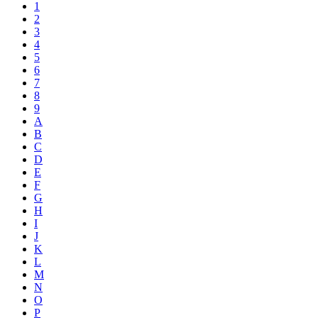
1
2
3
4
5
6
7
8
9
A
B
C
D
E
F
G
H
I
J
K
L
M
N
O
P