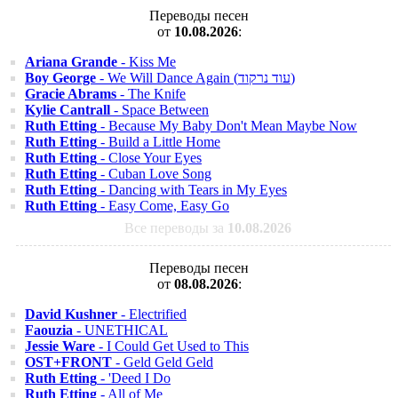
Переводы песен
от
10.08.2026
:
Ariana Grande
- Kiss Me
Boy George
- We Will Dance Again (עוד נרקוד)
Gracie Abrams
- The Knife
Kylie Cantrall
- Space Between
Ruth Etting
- Because My Baby Don't Mean Maybe Now
Ruth Etting
- Build a Little Home
Ruth Etting
- Close Your Eyes
Ruth Etting
- Cuban Love Song
Ruth Etting
- Dancing with Tears in My Eyes
Ruth Etting
- Easy Come, Easy Go
Все переводы за
10.08.2026
Переводы песен
от
08.08.2026
:
David Kushner
- Electrified
Faouzia
- UNETHICAL
Jessie Ware
- I Could Get Used to This
OST+FRONT
- Geld Geld Geld
Ruth Etting
- 'Deed I Do
Ruth Etting
- All of Me