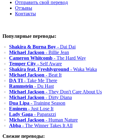
Отправить свой перевод
Отзывы
Контакты
Популярные переводы:
Shakira & Burna Boy
- Dai Dai
Michael Jackson
- Billie Jean
Cameron Whitcomb
- The Hard Way
Temper City
- Self Aware
Shakira feat. Freshlyground
- Waka Waka
Michael Jackson
- Beat It
DA TI
- Take Me There
Rammstein
- Du Hast
Michael Jackson
- They Don't Care About Us
Michael Jackson
- Dirty Diana
Dua Lipa
- Training Season
Eminem
- Just Lose It
Lady Gaga
- Paparazzi
Michael Jackson
- Human Nature
Abba
- The Winner Takes It All
Свежие переводы: