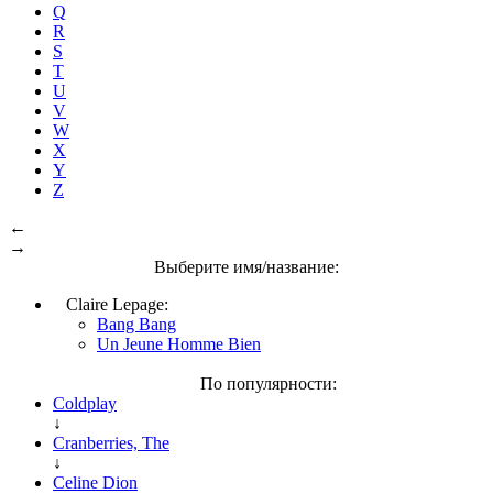
Q
R
S
T
U
V
W
X
Y
Z
←
→
Выберите имя/название:
Claire Lepage:
Bang Bang
Un Jeune Homme Bien
По популярности:
Coldplay
↓
Cranberries, The
↓
Celine Dion