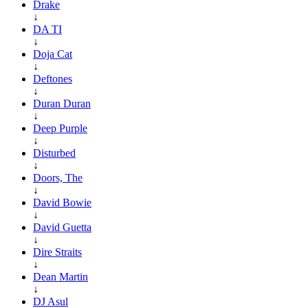
Drake
↓
DA TI
↓
Doja Cat
↓
Deftones
↓
Duran Duran
↓
Deep Purple
↓
Disturbed
↓
Doors, The
↓
David Bowie
↓
David Guetta
↓
Dire Straits
↓
Dean Martin
↓
DJ Asul