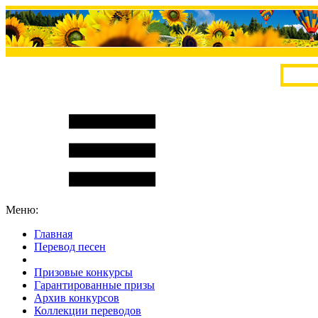
Меню:
Главная
Перевод песен
S
m
i
l
e
R
a
t
e
Призовые конкурсы
Гарантированные призы
Архив конкурсов
Коллекции переводов