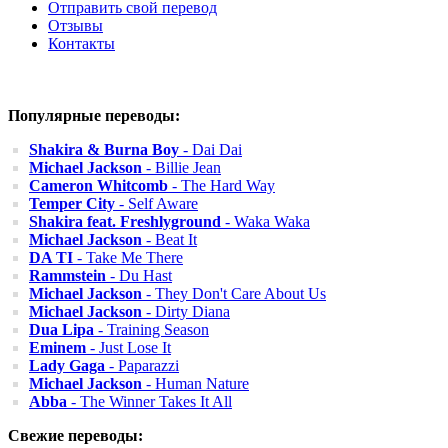
Отправить свой перевод
Отзывы
Контакты
Популярные переводы:
Shakira & Burna Boy
- Dai Dai
Michael Jackson
- Billie Jean
Cameron Whitcomb
- The Hard Way
Temper City
- Self Aware
Shakira feat. Freshlyground
- Waka Waka
Michael Jackson
- Beat It
DA TI
- Take Me There
Rammstein
- Du Hast
Michael Jackson
- They Don't Care About Us
Michael Jackson
- Dirty Diana
Dua Lipa
- Training Season
Eminem
- Just Lose It
Lady Gaga
- Paparazzi
Michael Jackson
- Human Nature
Abba
- The Winner Takes It All
Свежие переводы: