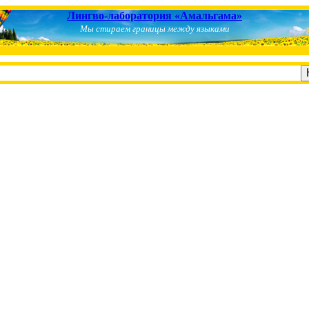
Лингво-лаборатория «Амальгама»
Мы стираем границы между языками