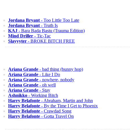
Jordana Bryant
- Too Little Too Late
Jordana Bryant
- Truth Is
KAJ
- Bara Bada Bastu (Trauma Edition)
Mind Driller
- Tic-Tac
Slayyyter
- BROKE BITCH FREE
Ariana Grande
- bad thing (bunny hop)
Ariana Grande
- Like I Do
Ariana Grande
- nowhere, nobody
Ariana Grande
- oh well
Ariana Grande
- Stay
Ashnikko
- Working Bitch
Harry Belafonte
- Abraham, Martin and John
Harry Belafonte
- By the Time I Get to Phoenix
Harry Belafonte
- Crawdad Song
Harry Belafonte
- Gotta Travel On