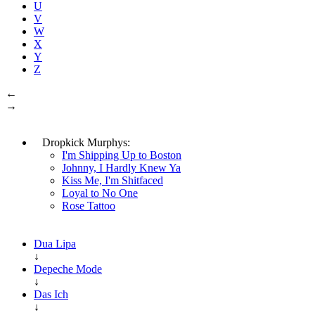
U
V
W
X
Y
Z
←
→
Dropkick Murphys:
I'm Shipping Up to Boston
Johnny, I Hardly Knew Ya
Kiss Me, I'm Shitfaced
Loyal to No One
Rose Tattoo
Dua Lipa
↓
Depeche Mode
↓
Das Ich
↓