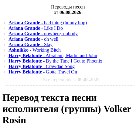
Переводы песен
от
06.08.2026
:
Ariana Grande
- bad thing (bunny hop)
Ariana Grande
- Like I Do
Ariana Grande
- nowhere, nobody
Ariana Grande
- oh well
Ariana Grande
- Stay
Ashnikko
- Working Bitch
Harry Belafonte
- Abraham, Martin and John
Harry Belafonte
- By the Time I Get to Phoenix
Harry Belafonte
- Crawdad Song
Harry Belafonte
- Gotta Travel On
Все переводы за
06.08.2026
Перевод текста песни
исполнителя (группы) Volker
Rosin