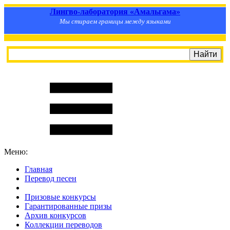
Лингво-лаборатория «Амальгама»
Мы стираем границы между языками
Меню:
Главная
Перевод песен
S
m
i
l
e
R
a
t
e
Призовые конкурсы
Гарантированные призы
Архив конкурсов
Коллекции переводов