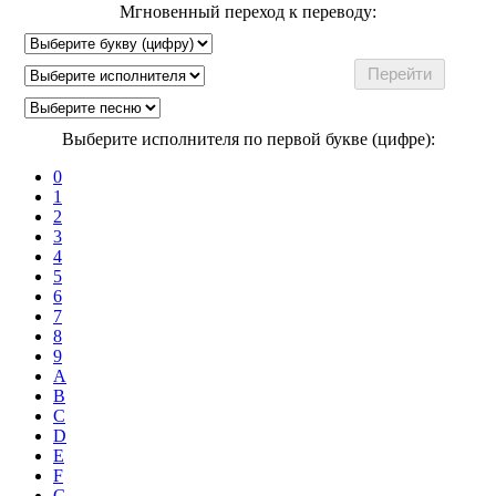
Мгновенный переход к переводу:
Выберите исполнителя по первой букве (цифре):
0
1
2
3
4
5
6
7
8
9
A
B
C
D
E
F
G