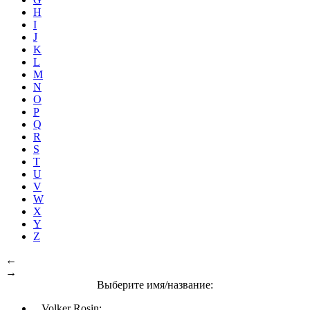
H
I
J
K
L
M
N
O
P
Q
R
S
T
U
V
W
X
Y
Z
←
→
Выберите имя/название:
Volker Rosin: