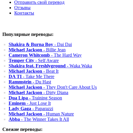
Отправить свой перевод
Отзывы
Контакты
Популярные переводы:
Shakira & Burna Boy
- Dai Dai
Michael Jackson
- Billie Jean
Cameron Whitcomb
- The Hard Way
Temper City
- Self Aware
Shakira feat. Freshlyground
- Waka Waka
Michael Jackson
- Beat It
DA TI
- Take Me There
Rammstein
- Du Hast
Michael Jackson
- They Don't Care About Us
Michael Jackson
- Dirty Diana
Dua Lipa
- Training Season
Eminem
- Just Lose It
Lady Gaga
- Paparazzi
Michael Jackson
- Human Nature
Abba
- The Winner Takes It All
Свежие переводы: