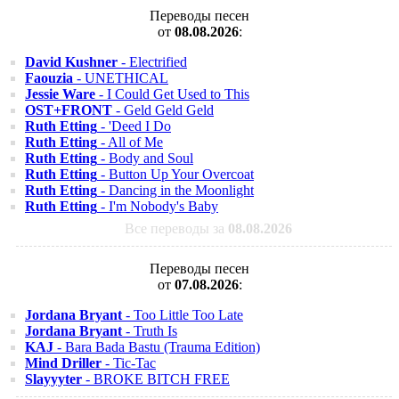
Переводы песен
от
08.08.2026
:
David Kushner
- Electrified
Faouzia
- UNETHICAL
Jessie Ware
- I Could Get Used to This
OST+FRONT
- Geld Geld Geld
Ruth Etting
- 'Deed I Do
Ruth Etting
- All of Me
Ruth Etting
- Body and Soul
Ruth Etting
- Button Up Your Overcoat
Ruth Etting
- Dancing in the Moonlight
Ruth Etting
- I'm Nobody's Baby
Все переводы за
08.08.2026
Переводы песен
от
07.08.2026
:
Jordana Bryant
- Too Little Too Late
Jordana Bryant
- Truth Is
KAJ
- Bara Bada Bastu (Trauma Edition)
Mind Driller
- Tic-Tac
Slayyyter
- BROKE BITCH FREE