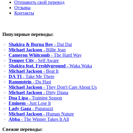
Отправить свой перевод
Отзывы
Контакты
Популярные переводы:
Shakira & Burna Boy
- Dai Dai
Michael Jackson
- Billie Jean
Cameron Whitcomb
- The Hard Way
Temper City
- Self Aware
Shakira feat. Freshlyground
- Waka Waka
Michael Jackson
- Beat It
DA TI
- Take Me There
Rammstein
- Du Hast
Michael Jackson
- They Don't Care About Us
Michael Jackson
- Dirty Diana
Dua Lipa
- Training Season
Eminem
- Just Lose It
Lady Gaga
- Paparazzi
Michael Jackson
- Human Nature
Abba
- The Winner Takes It All
Свежие переводы: