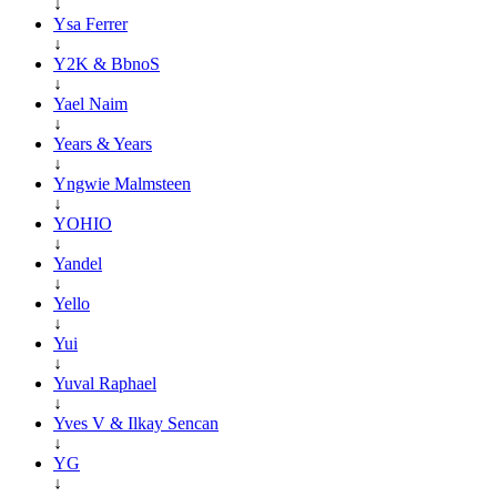
↓
Ysa Ferrer
↓
Y2K & BbnoS
↓
Yael Naim
↓
Years & Years
↓
Yngwie Malmsteen
↓
YOHIO
↓
Yandel
↓
Yello
↓
Yui
↓
Yuval Raphael
↓
Yves V & Ilkay Sencan
↓
YG
↓