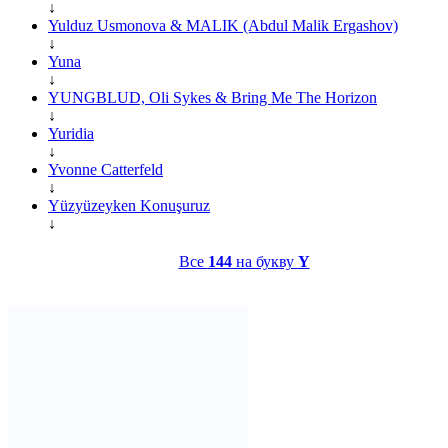
↓
Yulduz Usmonova & MALIK (Abdul Malik Ergashov)
↓
Yuna
↓
YUNGBLUD, Oli Sykes & Bring Me The Horizon
↓
Yuridia
↓
Yvonne Catterfeld
↓
Yüzyüzeyken Konuşuruz
↓
Все
144
на букву
Y