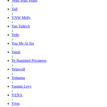
Yeah Yeah Yeahs
↓
Yall
↓
YNW Melly
↓
Yan Tulloch
↓
Yelle
↓
You Me At Six
↓
Yanni
↓
Ye Banished Privateers
↓
Yelawolf
↓
Yohanna
↓
Yasmin Levy
↓
YENA
↓
Ylvis