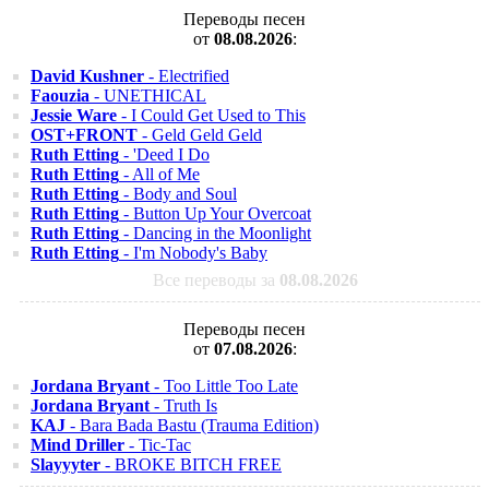
Переводы песен
от
08.08.2026
:
David Kushner
- Electrified
Faouzia
- UNETHICAL
Jessie Ware
- I Could Get Used to This
OST+FRONT
- Geld Geld Geld
Ruth Etting
- 'Deed I Do
Ruth Etting
- All of Me
Ruth Etting
- Body and Soul
Ruth Etting
- Button Up Your Overcoat
Ruth Etting
- Dancing in the Moonlight
Ruth Etting
- I'm Nobody's Baby
Все переводы за
08.08.2026
Переводы песен
от
07.08.2026
:
Jordana Bryant
- Too Little Too Late
Jordana Bryant
- Truth Is
KAJ
- Bara Bada Bastu (Trauma Edition)
Mind Driller
- Tic-Tac
Slayyyter
- BROKE BITCH FREE