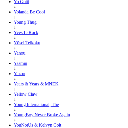
Yo Gotti
↓
Yolanda Be Cool
↓
Young Thug
↓
Yves LaRock
↓
Yōsei Teikoku
↓
Yanou
↓
Yasmin
↓
Yazoo
↓
Years & Years & MNEK
↓
Yellow Claw
↓
Young International, The
↓
YoungBoy Never Broke Again
↓
YouNotUs & Kelvyn Colt