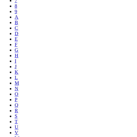
7
8
9
A
B
C
D
E
F
G
H
I
J
K
L
M
N
O
P
Q
R
S
T
U
V