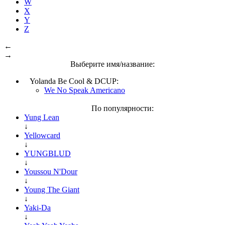
W
X
Y
Z
←
→
Выберите имя/название:
Yolanda Be Cool & DCUP:
We No Speak Americano
По популярности:
Yung Lean
↓
Yellowcard
↓
YUNGBLUD
↓
Youssou N'Dour
↓
Young The Giant
↓
Yaki-Da
↓