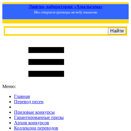
Лингво-лаборатория «Амальгама»
Мы стираем границы между языками
Меню:
Главная
Перевод песен
S
m
i
l
e
R
a
t
e
Призовые конкурсы
Гарантированные призы
Архив конкурсов
Коллекции переводов