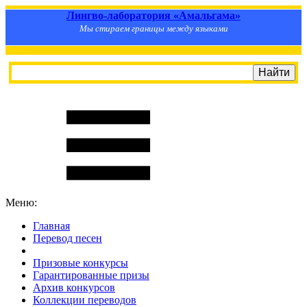
Лингво-лаборатория «Амальгама»
Мы стираем границы между языками
Меню:
Главная
Перевод песен
S
m
i
l
e
R
a
t
e
Призовые конкурсы
Гарантированные призы
Архив конкурсов
Коллекции переводов