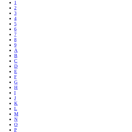
1
2
3
4
5
6
7
8
9
A
B
C
D
E
F
G
H
I
J
K
L
M
N
O
P