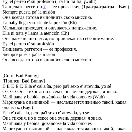
Ey, el perreo e' su profesión (Tra-tra-tra-tra; ¡wuh!)
Танцевать реггетон
7
— ее профессия, (Тра-тра-тра-тра... Вау!)
Siempre puesta pa' la misión
Она всегда готова выполнить свою миссию.
La baby llega y se siente la presión (Eh)
Малышка приходит, и ощущается напряжение,
Ella ni trata y llama la atención (Eh)
Она даже не пытается, но привлекает к себе внимание.
Ey, el perreo e' su profesión
Танцевать реггетон — ее профессия,
Siempre puesta pa' la misión
Она всегда готова выполнить свою миссию.
[Coro: Bad Bunny]
[Припев: Bad Bunny]
E-E-E-E-E-Ella e' calla'íta, pero pa'l sexo e' atrevida, yo sé
О-О-О-Она тихоня, но в сексе она очень дерзкая, я знаю.
Marihuana y bebida, gozándose la vida como es (Wuh)
Марихуана с выпивкой — наслаждается жизнью такой, какая
она есть. (Вау!)
Ella e' calla'íta, pero pa'l sexo e' atrevida, yo sé
Она тихоня, но в сексе она очень дерзкая, я знаю.
Marihuana y bebida, gozándose la vida como es
Марихуана с выпивкой — наслаждается жизнью такой, какая