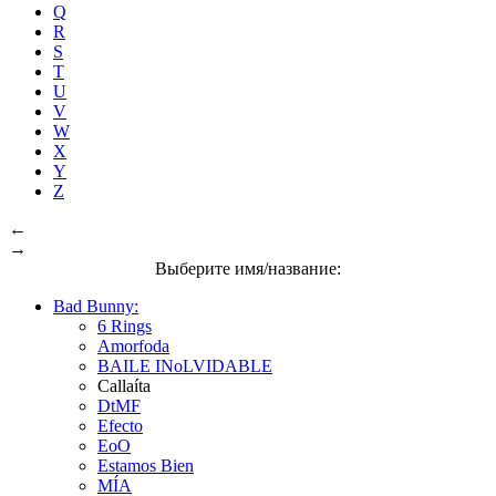
Q
R
S
T
U
V
W
X
Y
Z
←
→
Выберите имя/название:
Bad Bunny:
6 Rings
Amorfoda
BAILE INoLVIDABLE
Callaíta
DtMF
Efecto
EoO
Estamos Bien
MÍA