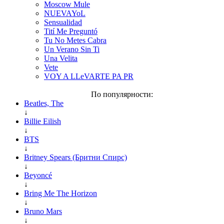
Moscow Mule
NUEVAYoL
Sensualidad
Tití Me Preguntó
Tu No Metes Cabra
Un Verano Sin Ti
Una Velita
Vete
VOY A LLeVARTE PA PR
По популярности:
Beatles, The
↓
Billie Eilish
↓
BTS
↓
Britney Spears (Бритни Спирс)
↓
Beyoncé
↓
Bring Me The Horizon
↓
Bruno Mars
↓