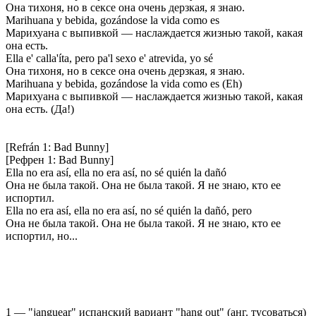
Она тихоня, но в сексе она очень дерзкая, я знаю.
Marihuana y bebida, gozándose la vida como es
Марихуана с выпивкой — наслаждается жизнью такой, какая
она есть.
Ella e' calla'íta, pero pa'l sexo e' atrevida, yo sé
Она тихоня, но в сексе она очень дерзкая, я знаю.
Marihuana y bebida, gozándose la vida como es (Eh)
Марихуана с выпивкой — наслаждается жизнью такой, какая
она есть. (Да!)
[Refrán 1: Bad Bunny]
[Рефрен 1: Bad Bunny]
Ella no era así, ella no era así, no sé quién la dañó
Она не была такой. Она не была такой. Я не знаю, кто ее
испортил.
Ella no era así, ella no era así, no sé quién la dañó, pero
Она не была такой. Она не была такой. Я не знаю, кто ее
испортил, но...
1 — "janguear" испанский вариант "hang out" (анг. тусоваться)