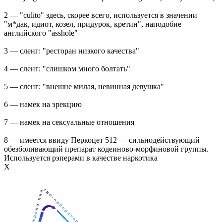
2 — "culito" здесь, скорее всего, используется в значении
"м*дак, идиот, козел, придурок, кретин", наподобие
английского "asshole"
3 — сленг: "ресторан низкого качества"
4 — сленг: "слишком много болтать"
5 — сленг: "внешне милая, невинная девушка"
6 — намек на эрекцию
7 — намек на сексуальные отношения
8 — имеется ввиду Перкоцет 512 — сильнодействующий
обезболивающий препарат кодеиново-морфиновой группы.
Используется рэперами в качестве наркотика
Х