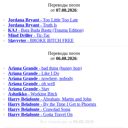
Переводы песен
от
07.08.2026
:
Jordana Bryant
- Too Little Too Late
Jordana Bryant
- Truth Is
KAJ
- Bara Bada Bastu (Trauma Edition)
Mind Driller
- Tic-Tac
Slayyyter
- BROKE BITCH FREE
Переводы песен
от
06.08.2026
:
Ariana Grande
- bad thing (bunny hop)
Ariana Grande
- Like I Do
Ariana Grande
- nowhere, nobody
Ariana Grande
- oh well
Ariana Grande
- Stay
Ashnikko
- Working Bitch
Harry Belafonte
- Abraham, Martin and John
Harry Belafonte
- By the Time I Get to Phoenix
Harry Belafonte
- Crawdad Song
Harry Belafonte
- Gotta Travel On
Все переводы за
06.08.2026