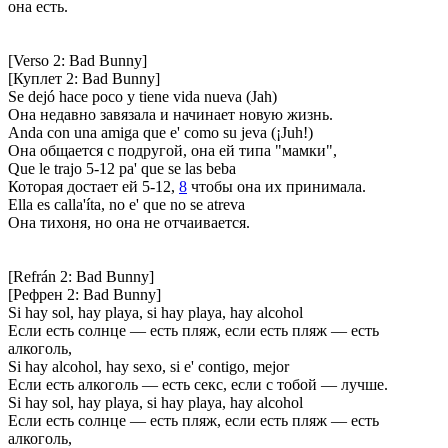
она есть.
[Verso 2: Bad Bunny]
[Куплет 2: Bad Bunny]
Se dejó hace poco y tiene vida nueva (Jah)
Она недавно завязала и начинает новую жизнь.
Anda con una amiga que e' como su jeva (¡Juh!)
Она общается с подругой, она ей типа "мамки",
Que le trajo 5-12 pa' que se las beba
Которая достает ей 5-12,
8
чтобы она их принимала.
Ella es calla'íta, no e' que no se atreva
Она тихоня, но она не отчаивается.
[Refrán 2: Bad Bunny]
[Рефрен 2: Bad Bunny]
Si hay sol, hay playa, si hay playa, hay alcohol
Если есть солнце — есть пляж, если есть пляж — есть
алкоголь,
Si hay alcohol, hay sexo, si e' contigo, mejor
Если есть алкоголь — есть секс, если с тобой — лучше.
Si hay sol, hay playa, si hay playa, hay alcohol
Если есть солнце — есть пляж, если есть пляж — есть
алкоголь,