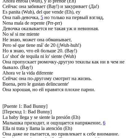
Ahora enrola (Wuh), y lo prende (Eh)
Сейчас она забивает (Вау!) и закуривает (Да!)
Es panita (Wuh), del que vende (Eh), ey
Она пай-девочка,
5
но только на первый взгляд,
Nena mala de repente (Prr-prr)
Девочка оказывается не такая уж и невинная.
No sé si me miente
Не знаю, может она обманывает,
Pero sé que tiene má' de 20 (¡Wuh-huh!)
Но я знаю, что ей больше 20. (Вау!)
Lo' shot' de tequila ni lo' siente (Wuh)
Она пропускает рюмочку-другую текилы как ни в чем не
бывало. (Вау!)
Ahora ve la vida diferente
Сейчас она по-другому смотрит на жизнь.
Buena, pero le gustan delincuente'
Она хорошая, но ей нравятся плохие парни.
[Puente 1: Bad Bunny]
[Переход 1: Bad Bunny]
La baby llega y se siente la presión (Eh)
Малышка приходит, и ощущается напряжение,
6
Ella ni trata y llama la atención (Eh)
Она даже не пытается, но привлекает к себе внимание.