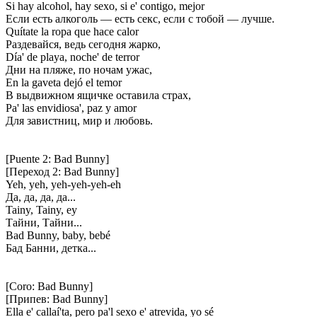
Si hay alcohol, hay sexo, si e' contigo, mejor
Если есть алкоголь — есть секс, если с тобой — лучше.
Quítate la ropa que hace calor
Раздевайся, ведь сегодня жарко,
Día' de playa, noche' de terror
Дни на пляже, по ночам ужас,
En la gaveta dejó el temor
В выдвижном ящичке оставила страх,
Pa' las envidiosa', paz y amor
Для завистниц, мир и любовь.
[Puente 2: Bad Bunny]
[Переход 2: Bad Bunny]
Yeh, yeh, yeh-yeh-yeh-eh
Да, да, да, да...
Tainy, Tainy, ey
Тайни, Тайни...
Bad Bunny, baby, bebé
Бад Банни, детка...
[Coro: Bad Bunny]
[Припев: Bad Bunny]
Ella e' callaí'ta, pero pa'l sexo e' atrevida, yo sé