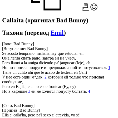
Callaíta
(оригинал Bad Bunny)
Тихоня
(перевод
Emil
)
[Intro: Bad Bunny]
[Вступление: Bad Bunny]
Se acostó temprano, mañana hay que estudiar, eh
Она легла спать рано, завтра ей на учебу,
Pero llamó a la amiga diciendo pa' janguear (Jeje), eh
Но позвонила подруге и предложила пойти потусоваться.
1
Tiene un culito ahí que le acabo de textear, eh (Jah)
У нее есть один м*дак,
2
который ей только что прислал
сообщение,
Pero en Bajita, ella no e' de frontear (Ey, ey)
Но в кафешке
3
ей не хочется попусту болтать.
4
[Coro: Bad Bunny]
[Припев: Bad Bunny]
Ella e' calla'íta, pero pa'l sexo e' atrevida, yo sé