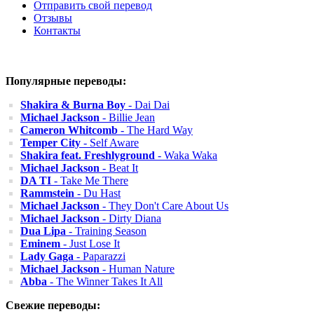
Отправить свой перевод
Отзывы
Контакты
Популярные переводы:
Shakira & Burna Boy
- Dai Dai
Michael Jackson
- Billie Jean
Cameron Whitcomb
- The Hard Way
Temper City
- Self Aware
Shakira feat. Freshlyground
- Waka Waka
Michael Jackson
- Beat It
DA TI
- Take Me There
Rammstein
- Du Hast
Michael Jackson
- They Don't Care About Us
Michael Jackson
- Dirty Diana
Dua Lipa
- Training Season
Eminem
- Just Lose It
Lady Gaga
- Paparazzi
Michael Jackson
- Human Nature
Abba
- The Winner Takes It All
Свежие переводы: