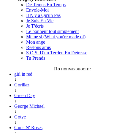
De Temps En Temps
Envole-Moi
Il N'y a Qu'un Pas
Je Suis En Vie
Je T'écris
Le bonheur tout simplement
Même si (What you're made of)
Mon ange
Restons amis
S.O.S. D'un Terrien En Detresse
Tu Prends
По популярности:
girl in red
↓
Gorillaz
↓
Green Day
↓
George Michael
↓
Gotye
↓
Guns N' Roses
↓