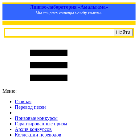
Лингво-лаборатория «Амальгама»
Мы стираем границы между языками
Меню:
Главная
Перевод песен
S
m
i
l
e
R
a
t
e
Призовые конкурсы
Гарантированные призы
Архив конкурсов
Коллекции переводов