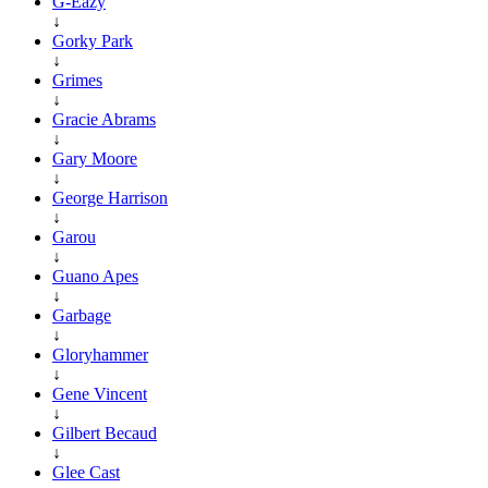
G-Eazy
↓
Gorky Park
↓
Grimes
↓
Gracie Abrams
↓
Gary Moore
↓
George Harrison
↓
Garou
↓
Guano Apes
↓
Garbage
↓
Gloryhammer
↓
Gene Vincent
↓
Gilbert Becaud
↓
Glee Cast