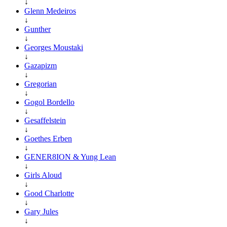
↓
Glenn Medeiros
↓
Gunther
↓
Georges Moustaki
↓
Gazapizm
↓
Gregorian
↓
Gogol Bordello
↓
Gesaffelstein
↓
Goethes Erben
↓
GENER8ION & Yung Lean
↓
Girls Aloud
↓
Good Charlotte
↓
Gary Jules
↓