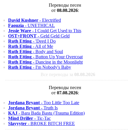
Переводы песен
от
08.08.2026
:
David Kushner
- Electrified
Faouzia
- UNETHICAL
Jessie Ware
- I Could Get Used to This
OST+FRONT
- Geld Geld Geld
Ruth Etting
- 'Deed I Do
Ruth Etting
- All of Me
Ruth Etting
- Body and Soul
Ruth Etting
- Button Up Your Overcoat
Ruth Etting
- Dancing in the Moonlight
Ruth Etting
- I'm Nobody's Baby
Все переводы за
08.08.2026
Переводы песен
от
07.08.2026
:
Jordana Bryant
- Too Little Too Late
Jordana Bryant
- Truth Is
KAJ
- Bara Bada Bastu (Trauma Edition)
Mind Driller
- Tic-Tac
Slayyyter
- BROKE BITCH FREE