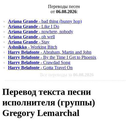
Переводы песен
от
06.08.2026
:
Ariana Grande
- bad thing (bunny hop)
Ariana Grande
- Like I Do
Ariana Grande
- nowhere, nobody
Ariana Grande
- oh well
Ariana Grande
- Stay
Ashnikko
- Working Bitch
Harry Belafonte
- Abraham, Martin and John
Harry Belafonte
- By the Time I Get to Phoenix
Harry Belafonte
- Crawdad Song
Harry Belafonte
- Gotta Travel On
Все переводы за
06.08.2026
Перевод текста песни
исполнителя (группы)
Gregory Lemarchal