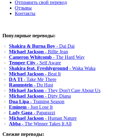
Отправить свой перевод
Отзывы
Контакты
Популярные переводы:
Shakira & Burna Boy
- Dai Dai
Michael Jackson
- Billie Jean
Cameron Whitcomb
- The Hard Way
Temper City
- Self Aware
Shakira feat. Freshlyground
- Waka Waka
Michael Jackson
- Beat It
DA TI
- Take Me There
Rammstein
- Du Hast
Michael Jackson
- They Don't Care About Us
Michael Jackson
- Dirty Diana
Dua Lipa
- Training Season
Eminem
- Just Lose It
Lady Gaga
- Paparazzi
Michael Jackson
- Human Nature
Abba
- The Winner Takes It All
Свежие переводы: