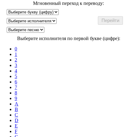
Мгновенный переход к переводу:
Выберите исполнителя по первой букве (цифре):
0
1
2
3
4
5
6
7
8
9
A
B
C
D
E
F
G