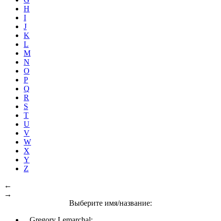
H
I
J
K
L
M
N
O
P
Q
R
S
T
U
V
W
X
Y
Z
←
→
Выберите имя/название:
Gregory Lemarchal: