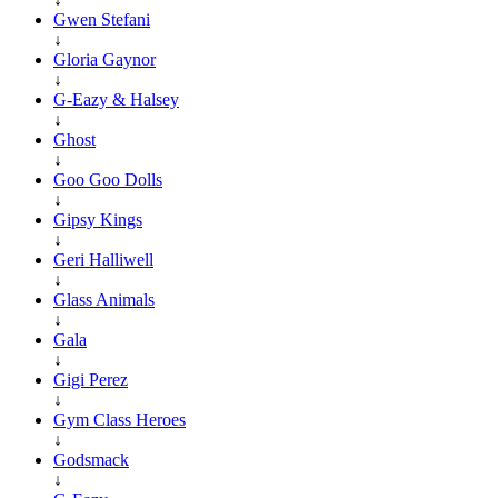
Gwen Stefani
↓
Gloria Gaynor
↓
G-Eazy & Halsey
↓
Ghost
↓
Goo Goo Dolls
↓
Gipsy Kings
↓
Geri Halliwell
↓
Glass Animals
↓
Gala
↓
Gigi Perez
↓
Gym Class Heroes
↓
Godsmack
↓