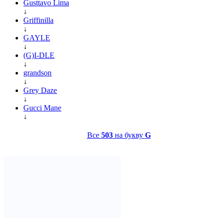
Gusttavo Lima
↓
Griffinilla
↓
GAYLE
↓
(G)I-DLE
↓
grandson
↓
Grey Daze
↓
Gucci Mane
↓
Все
503
на букву
G