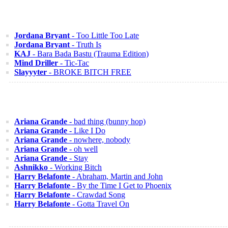
Jordana Bryant
- Too Little Too Late
Jordana Bryant
- Truth Is
KAJ
- Bara Bada Bastu (Trauma Edition)
Mind Driller
- Tic-Tac
Slayyyter
- BROKE BITCH FREE
Ariana Grande
- bad thing (bunny hop)
Ariana Grande
- Like I Do
Ariana Grande
- nowhere, nobody
Ariana Grande
- oh well
Ariana Grande
- Stay
Ashnikko
- Working Bitch
Harry Belafonte
- Abraham, Martin and John
Harry Belafonte
- By the Time I Get to Phoenix
Harry Belafonte
- Crawdad Song
Harry Belafonte
- Gotta Travel On