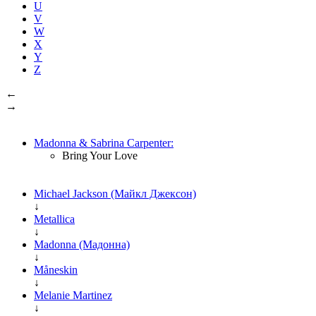
U
V
W
X
Y
Z
←
→
Madonna & Sabrina Carpenter:
Bring Your Love
Michael Jackson (Майкл Джексон)
↓
Metallica
↓
Madonna (Мадонна)
↓
Måneskin
↓
Melanie Martinez
↓