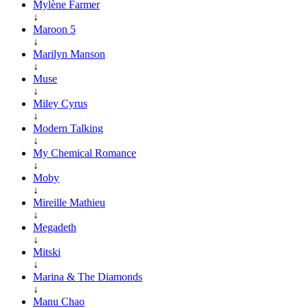
Mylène Farmer
↓
Maroon 5
↓
Marilyn Manson
↓
Muse
↓
Miley Cyrus
↓
Modern Talking
↓
My Chemical Romance
↓
Moby
↓
Mireille Mathieu
↓
Megadeth
↓
Mitski
↓
Marina & The Diamonds
↓
Manu Chao