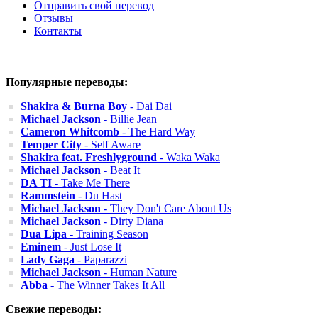
Отправить свой перевод
Отзывы
Контакты
Популярные переводы:
Shakira & Burna Boy
- Dai Dai
Michael Jackson
- Billie Jean
Cameron Whitcomb
- The Hard Way
Temper City
- Self Aware
Shakira feat. Freshlyground
- Waka Waka
Michael Jackson
- Beat It
DA TI
- Take Me There
Rammstein
- Du Hast
Michael Jackson
- They Don't Care About Us
Michael Jackson
- Dirty Diana
Dua Lipa
- Training Season
Eminem
- Just Lose It
Lady Gaga
- Paparazzi
Michael Jackson
- Human Nature
Abba
- The Winner Takes It All
Свежие переводы: