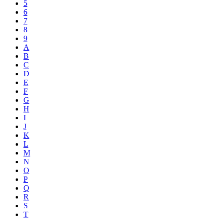
5
6
7
8
9
A
B
C
D
E
F
G
H
I
J
K
L
M
N
O
P
Q
R
S
T