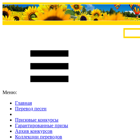
Меню:
Главная
Перевод песен
S
m
i
l
e
R
a
t
e
Призовые конкурсы
Гарантированные призы
Архив конкурсов
Коллекции переводов