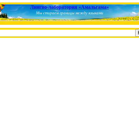
Лингво-лаборатория «Амальгама»
Мы стираем границы между языками