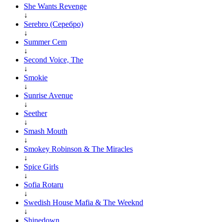
She Wants Revenge
↓
Serebro (Серебро)
↓
Summer Cem
↓
Second Voice, The
↓
Smokie
↓
Sunrise Avenue
↓
Seether
↓
Smash Mouth
↓
Smokey Robinson & The Miracles
↓
Spice Girls
↓
Sofia Rotaru
↓
Swedish House Mafia & The Weeknd
↓
Shinedown