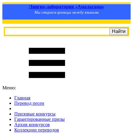
Лингво-лаборатория «Амальгама»
Мы стираем границы между языками
Меню:
Главная
Перевод песен
S
m
i
l
e
R
a
t
e
Призовые конкурсы
Гарантированные призы
Архив конкурсов
Коллекции переводов