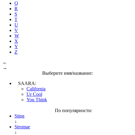
Q
R
S
T
U
V
W
X
Y
Z
←
→
Выберите имя/название:
SAARA:
California
Ur Cool
You Think
По популярности:
Sting
↓
Stromae
↓