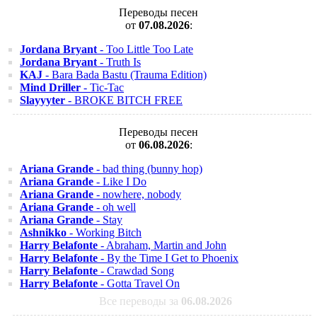
Переводы песен
от
07.08.2026
:
Jordana Bryant
- Too Little Too Late
Jordana Bryant
- Truth Is
KAJ
- Bara Bada Bastu (Trauma Edition)
Mind Driller
- Tic-Tac
Slayyyter
- BROKE BITCH FREE
Переводы песен
от
06.08.2026
:
Ariana Grande
- bad thing (bunny hop)
Ariana Grande
- Like I Do
Ariana Grande
- nowhere, nobody
Ariana Grande
- oh well
Ariana Grande
- Stay
Ashnikko
- Working Bitch
Harry Belafonte
- Abraham, Martin and John
Harry Belafonte
- By the Time I Get to Phoenix
Harry Belafonte
- Crawdad Song
Harry Belafonte
- Gotta Travel On
Все переводы за
06.08.2026