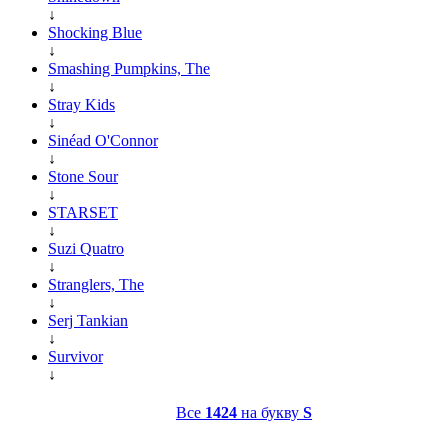
↓
Shocking Blue
↓
Smashing Pumpkins, The
↓
Stray Kids
↓
Sinéad O'Connor
↓
Stone Sour
↓
STARSET
↓
Suzi Quatro
↓
Stranglers, The
↓
Serj Tankian
↓
Survivor
↓
Все
1424
на букву
S