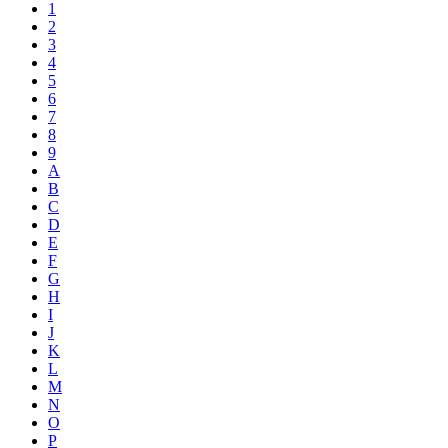
1
2
3
4
5
6
7
8
9
A
B
C
D
E
F
G
H
I
J
K
L
M
N
O
P