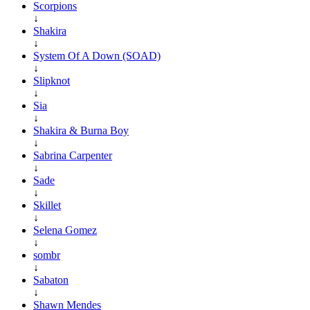
Scorpions
↓
Shakira
↓
System Of A Down (SOAD)
↓
Slipknot
↓
Sia
↓
Shakira & Burna Boy
↓
Sabrina Carpenter
↓
Sade
↓
Skillet
↓
Selena Gomez
↓
sombr
↓
Sabaton
↓
Shawn Mendes