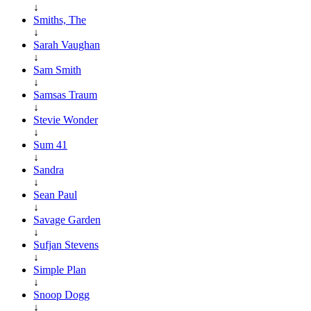
↓
Smiths, The
↓
Sarah Vaughan
↓
Sam Smith
↓
Samsas Traum
↓
Stevie Wonder
↓
Sum 41
↓
Sandra
↓
Sean Paul
↓
Savage Garden
↓
Sufjan Stevens
↓
Simple Plan
↓
Snoop Dogg
↓