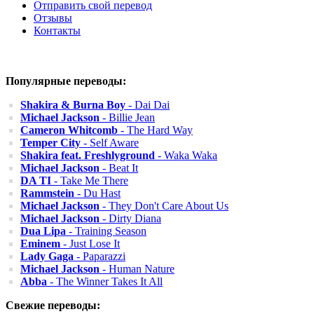
Отправить свой перевод
Отзывы
Контакты
Популярные переводы:
Shakira & Burna Boy
- Dai Dai
Michael Jackson
- Billie Jean
Cameron Whitcomb
- The Hard Way
Temper City
- Self Aware
Shakira feat. Freshlyground
- Waka Waka
Michael Jackson
- Beat It
DA TI
- Take Me There
Rammstein
- Du Hast
Michael Jackson
- They Don't Care About Us
Michael Jackson
- Dirty Diana
Dua Lipa
- Training Season
Eminem
- Just Lose It
Lady Gaga
- Paparazzi
Michael Jackson
- Human Nature
Abba
- The Winner Takes It All
Свежие переводы: