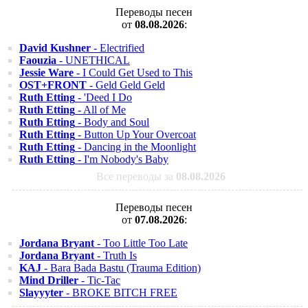
Переводы песен
от
08.08.2026
:
David Kushner
- Electrified
Faouzia
- UNETHICAL
Jessie Ware
- I Could Get Used to This
OST+FRONT
- Geld Geld Geld
Ruth Etting
- 'Deed I Do
Ruth Etting
- All of Me
Ruth Etting
- Body and Soul
Ruth Etting
- Button Up Your Overcoat
Ruth Etting
- Dancing in the Moonlight
Ruth Etting
- I'm Nobody's Baby
Все переводы за
08.08.2026
Переводы песен
от
07.08.2026
:
Jordana Bryant
- Too Little Too Late
Jordana Bryant
- Truth Is
KAJ
- Bara Bada Bastu (Trauma Edition)
Mind Driller
- Tic-Tac
Slayyyter
- BROKE BITCH FREE