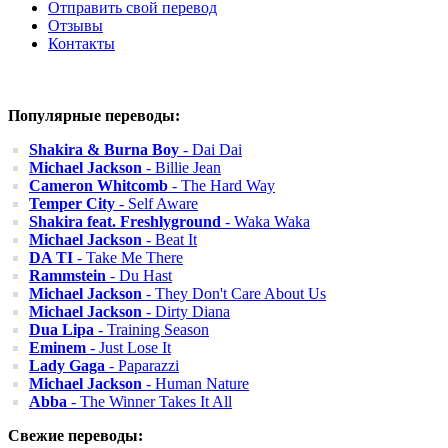
Отправить свой перевод
Отзывы
Контакты
Популярные переводы:
Shakira & Burna Boy
- Dai Dai
Michael Jackson
- Billie Jean
Cameron Whitcomb
- The Hard Way
Temper City
- Self Aware
Shakira feat. Freshlyground
- Waka Waka
Michael Jackson
- Beat It
DA TI
- Take Me There
Rammstein
- Du Hast
Michael Jackson
- They Don't Care About Us
Michael Jackson
- Dirty Diana
Dua Lipa
- Training Season
Eminem
- Just Lose It
Lady Gaga
- Paparazzi
Michael Jackson
- Human Nature
Abba
- The Winner Takes It All
Свежие переводы: