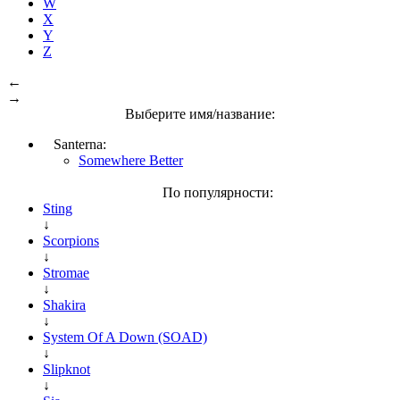
W
X
Y
Z
←
→
Выберите имя/название:
Santerna:
Somewhere Better
По популярности:
Sting
↓
Scorpions
↓
Stromae
↓
Shakira
↓
System Of A Down (SOAD)
↓
Slipknot
↓