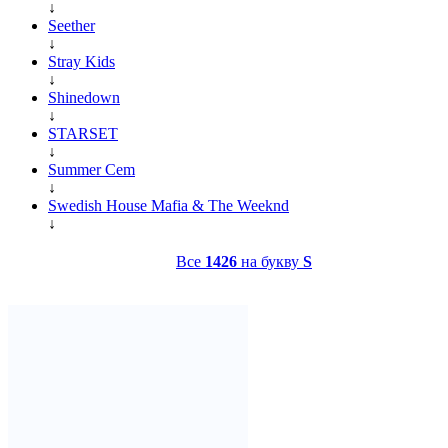
↓
Seether
↓
Stray Kids
↓
Shinedown
↓
STARSET
↓
Summer Cem
↓
Swedish House Mafia & The Weeknd
↓
Все
1426
на букву
S