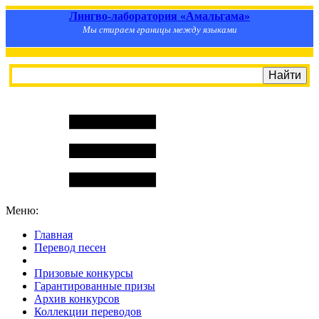
Лингво-лаборатория «Амальгама»
Мы стираем границы между языками
Меню:
Главная
Перевод песен
S
m
i
l
e
R
a
t
e
Призовые конкурсы
Гарантированные призы
Архив конкурсов
Коллекции переводов