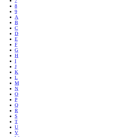
7
8
9
A
B
C
D
E
F
G
H
I
J
K
L
M
N
O
P
Q
R
S
T
U
V