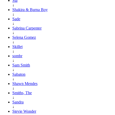
Sia
↓
Shakira & Burna Boy
↓
Sade
↓
Sabrina Carpenter
↓
Selena Gomez
↓
Skillet
↓
sombr
↓
Sam Smith
↓
Sabaton
↓
Shawn Mendes
↓
Smiths, The
↓
Sandra
↓
Stevie Wonder