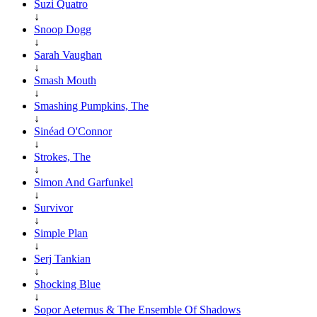
Suzi Quatro
↓
Snoop Dogg
↓
Sarah Vaughan
↓
Smash Mouth
↓
Smashing Pumpkins, The
↓
Sinéad O'Connor
↓
Strokes, The
↓
Simon And Garfunkel
↓
Survivor
↓
Simple Plan
↓
Serj Tankian
↓
Shocking Blue
↓
Sopor Aeternus & The Ensemble Of Shadows