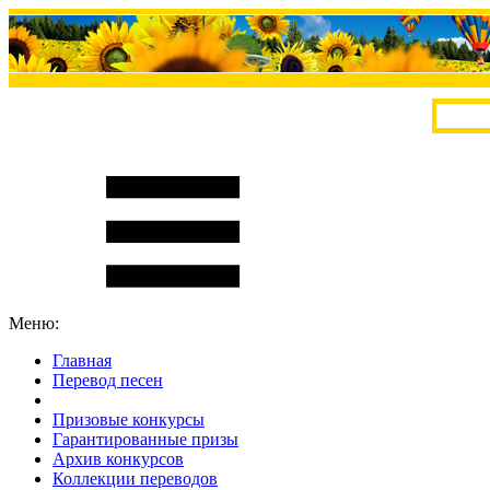
Меню:
Главная
Перевод песен
S
m
i
l
e
R
a
t
e
Призовые конкурсы
Гарантированные призы
Архив конкурсов
Коллекции переводов