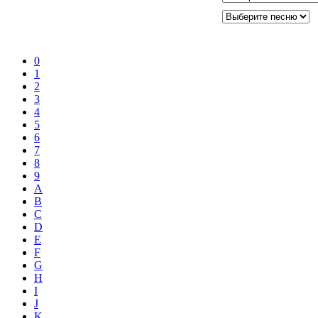
0
1
2
3
4
5
6
7
8
9
A
B
C
D
E
F
G
H
I
J
K