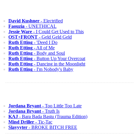
David Kushner
- Electrified
Faouzia
- UNETHICAL
Jessie Ware
- I Could Get Used to This
OST+FRONT
- Geld Geld Geld
Ruth Etting
- 'Deed I Do
Ruth Etting
- All of Me
Ruth Etting
- Body and Soul
Ruth Etting
- Button Up Your Overcoat
Ruth Etting
- Dancing in the Moonlight
Ruth Etting
- I'm Nobody's Baby
Jordana Bryant
- Too Little Too Late
Jordana Bryant
- Truth Is
KAJ
- Bara Bada Bastu (Trauma Edition)
Mind Driller
- Tic-Tac
Slayyyter
- BROKE BITCH FREE