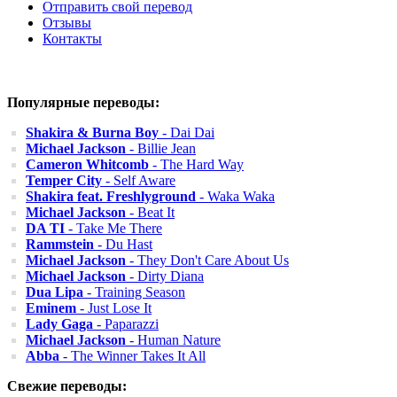
Отправить свой перевод
Отзывы
Контакты
Популярные переводы:
Shakira & Burna Boy
- Dai Dai
Michael Jackson
- Billie Jean
Cameron Whitcomb
- The Hard Way
Temper City
- Self Aware
Shakira feat. Freshlyground
- Waka Waka
Michael Jackson
- Beat It
DA TI
- Take Me There
Rammstein
- Du Hast
Michael Jackson
- They Don't Care About Us
Michael Jackson
- Dirty Diana
Dua Lipa
- Training Season
Eminem
- Just Lose It
Lady Gaga
- Paparazzi
Michael Jackson
- Human Nature
Abba
- The Winner Takes It All
Свежие переводы: