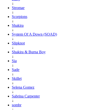
↓
Stromae
↓
Scorpions
↓
Shakira
↓
System Of A Down (SOAD)
↓
Slipknot
↓
Shakira & Burna Boy
↓
Sia
↓
Sade
↓
Skillet
↓
Selena Gomez
↓
Sabrina Carpenter
↓
sombr
↓