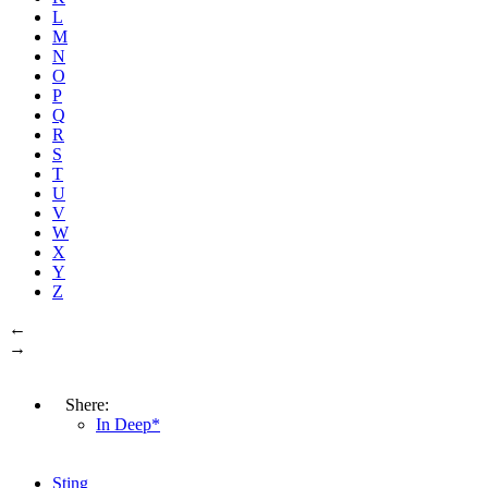
L
M
N
O
P
Q
R
S
T
U
V
W
X
Y
Z
←
→
Shere:
In Deep*
Sting