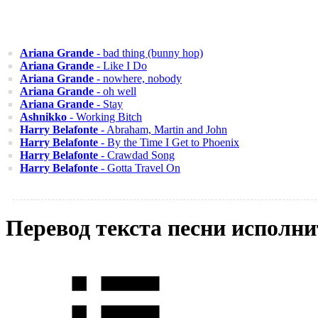
Ariana Grande
- bad thing (bunny hop)
Ariana Grande
- Like I Do
Ariana Grande
- nowhere, nobody
Ariana Grande
- oh well
Ariana Grande
- Stay
Ashnikko
- Working Bitch
Harry Belafonte
- Abraham, Martin and John
Harry Belafonte
- By the Time I Get to Phoenix
Harry Belafonte
- Crawdad Song
Harry Belafonte
- Gotta Travel On
Перевод текста песни исполни