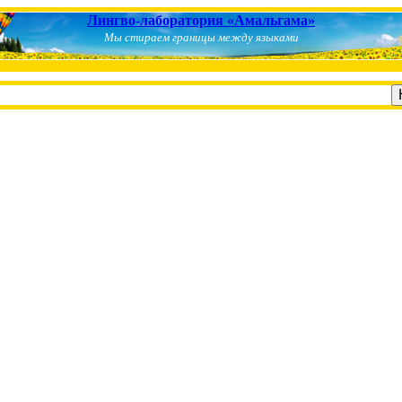
Лингво-лаборатория «Амальгама»
Мы стираем границы между языками