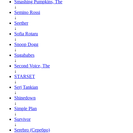
Smashing Pumpkins, The
↓
Semino Rossi
↓
Seether
↓
Sofia Rotaru
↓
Snoop Dogg
↓
Sugababes
↓
Second Voice, The
↓
STARSET
↓
Serj Tankian
↓
Shinedown
↓
Simple Plan
↓
Survivor
↓
Serebro (Серебро)