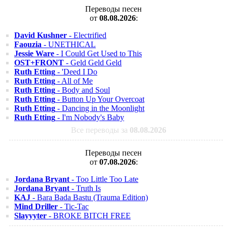
Переводы песен
от
08.08.2026
:
David Kushner
- Electrified
Faouzia
- UNETHICAL
Jessie Ware
- I Could Get Used to This
OST+FRONT
- Geld Geld Geld
Ruth Etting
- 'Deed I Do
Ruth Etting
- All of Me
Ruth Etting
- Body and Soul
Ruth Etting
- Button Up Your Overcoat
Ruth Etting
- Dancing in the Moonlight
Ruth Etting
- I'm Nobody's Baby
Все переводы за
08.08.2026
Переводы песен
от
07.08.2026
:
Jordana Bryant
- Too Little Too Late
Jordana Bryant
- Truth Is
KAJ
- Bara Bada Bastu (Trauma Edition)
Mind Driller
- Tic-Tac
Slayyyter
- BROKE BITCH FREE