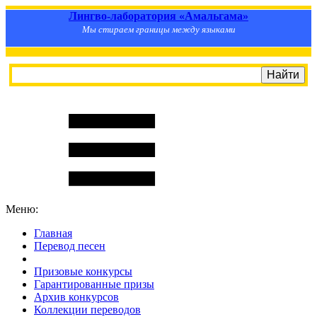
Лингво-лаборатория «Амальгама»
Мы стираем границы между языками
Меню:
Главная
Перевод песен
S
m
i
l
e
R
a
t
e
Призовые конкурсы
Гарантированные призы
Архив конкурсов
Коллекции переводов