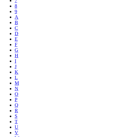
7
8
9
A
B
C
D
E
F
G
H
I
J
K
L
M
N
O
P
Q
R
S
T
U
V