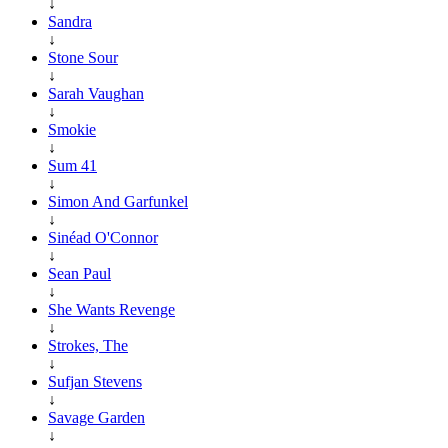
↓
Sandra
↓
Stone Sour
↓
Sarah Vaughan
↓
Smokie
↓
Sum 41
↓
Simon And Garfunkel
↓
Sinéad O'Connor
↓
Sean Paul
↓
She Wants Revenge
↓
Strokes, The
↓
Sufjan Stevens
↓
Savage Garden
↓