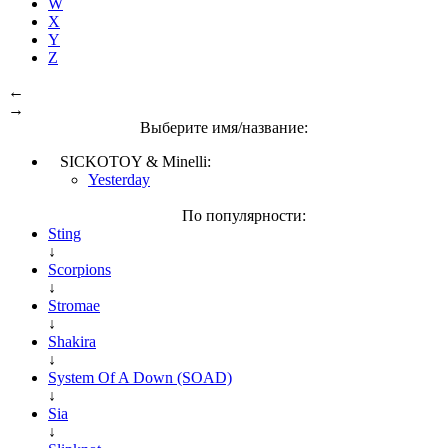
W
X
Y
Z
←
→
Выберите имя/название:
SICKOTOY & Minelli:
Yesterday
По популярности:
Sting
↓
Scorpions
↓
Stromae
↓
Shakira
↓
System Of A Down (SOAD)
↓
Sia
↓