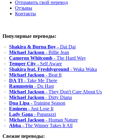
Отправить свой перевод
Отзывы
Контакты
Популярные переводы:
Shakira & Burna Boy
- Dai Dai
Michael Jackson
- Billie Jean
Cameron Whitcomb
- The Hard Way
Temper City
- Self Aware
Shakira feat. Freshlyground
- Waka Waka
Michael Jackson
- Beat It
DA TI
- Take Me There
Rammstein
- Du Hast
Michael Jackson
- They Don't Care About Us
Michael Jackson
- Dirty Diana
Dua Lipa
- Training Season
Eminem
- Just Lose It
Lady Gaga
- Paparazzi
Michael Jackson
- Human Nature
Abba
- The Winner Takes It All
Свежие переводы: