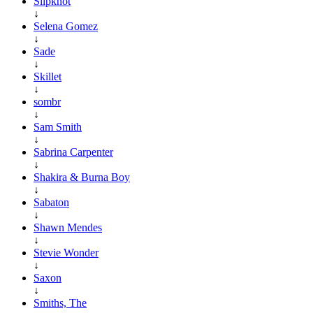
Slipknot
↓
Selena Gomez
↓
Sade
↓
Skillet
↓
sombr
↓
Sam Smith
↓
Sabrina Carpenter
↓
Shakira & Burna Boy
↓
Sabaton
↓
Shawn Mendes
↓
Stevie Wonder
↓
Saxon
↓
Smiths, The