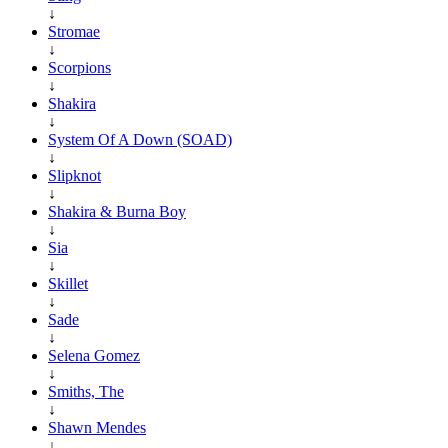
↓
Stromae
↓
Scorpions
↓
Shakira
↓
System Of A Down (SOAD)
↓
Slipknot
↓
Shakira & Burna Boy
↓
Sia
↓
Skillet
↓
Sade
↓
Selena Gomez
↓
Smiths, The
↓
Shawn Mendes
↓