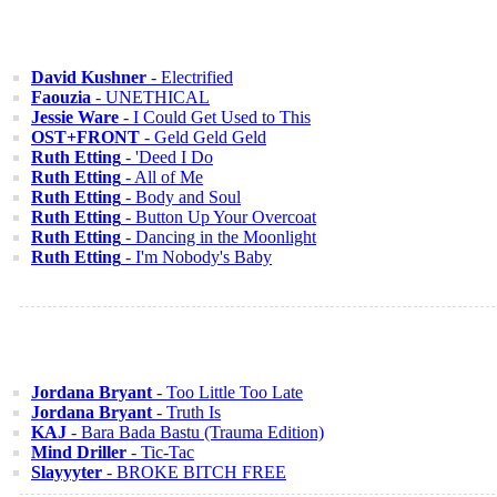
David Kushner
- Electrified
Faouzia
- UNETHICAL
Jessie Ware
- I Could Get Used to This
OST+FRONT
- Geld Geld Geld
Ruth Etting
- 'Deed I Do
Ruth Etting
- All of Me
Ruth Etting
- Body and Soul
Ruth Etting
- Button Up Your Overcoat
Ruth Etting
- Dancing in the Moonlight
Ruth Etting
- I'm Nobody's Baby
Jordana Bryant
- Too Little Too Late
Jordana Bryant
- Truth Is
KAJ
- Bara Bada Bastu (Trauma Edition)
Mind Driller
- Tic-Tac
Slayyyter
- BROKE BITCH FREE