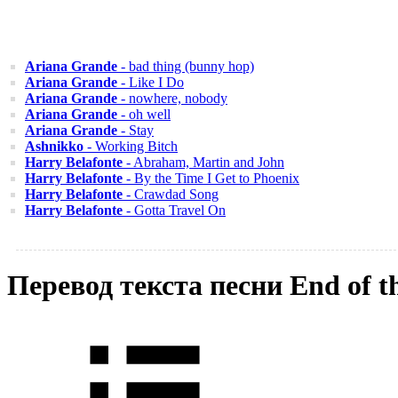
Ariana Grande
- bad thing (bunny hop)
Ariana Grande
- Like I Do
Ariana Grande
- nowhere, nobody
Ariana Grande
- oh well
Ariana Grande
- Stay
Ashnikko
- Working Bitch
Harry Belafonte
- Abraham, Martin and John
Harry Belafonte
- By the Time I Get to Phoenix
Harry Belafonte
- Crawdad Song
Harry Belafonte
- Gotta Travel On
Перевод текста песни End of t