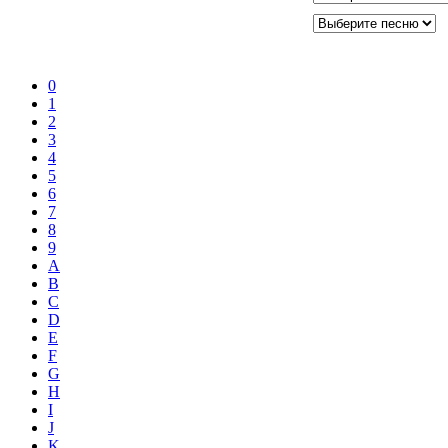
0
1
2
3
4
5
6
7
8
9
A
B
C
D
E
F
G
H
I
J
K