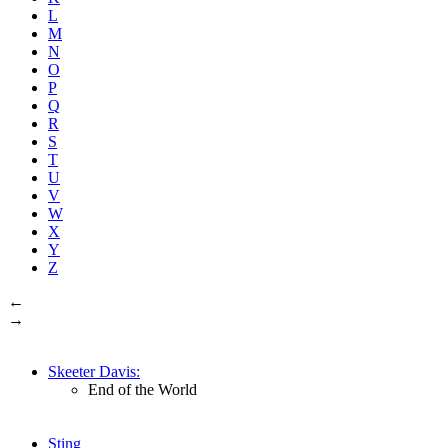
L
M
N
O
P
Q
R
S
T
U
V
W
X
Y
Z
←
→
Skeeter Davis:
End of the World
Sting