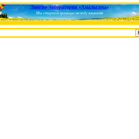
Лингво-лаборатория «Амальгама»
Мы стираем границы между языками