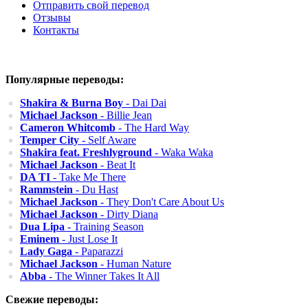
Отправить свой перевод
Отзывы
Контакты
Популярные переводы:
Shakira & Burna Boy
- Dai Dai
Michael Jackson
- Billie Jean
Cameron Whitcomb
- The Hard Way
Temper City
- Self Aware
Shakira feat. Freshlyground
- Waka Waka
Michael Jackson
- Beat It
DA TI
- Take Me There
Rammstein
- Du Hast
Michael Jackson
- They Don't Care About Us
Michael Jackson
- Dirty Diana
Dua Lipa
- Training Season
Eminem
- Just Lose It
Lady Gaga
- Paparazzi
Michael Jackson
- Human Nature
Abba
- The Winner Takes It All
Свежие переводы: