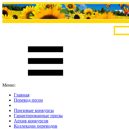
Меню:
Главная
Перевод песен
S
m
i
l
e
R
a
t
e
Призовые конкурсы
Гарантированные призы
Архив конкурсов
Коллекции переводов