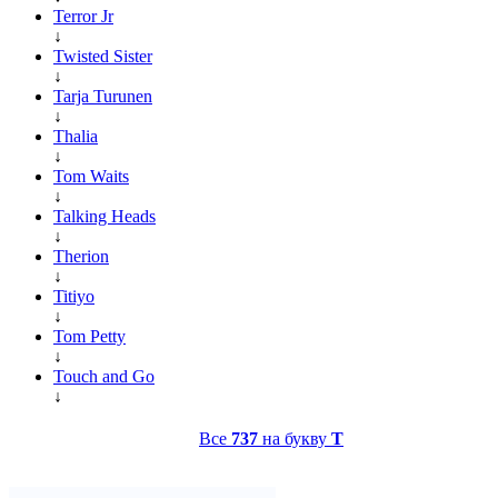
Terror Jr
↓
Twisted Sister
↓
Tarja Turunen
↓
Thalia
↓
Tom Waits
↓
Talking Heads
↓
Therion
↓
Titiyo
↓
Tom Petty
↓
Touch and Go
↓
Все
737
на букву
T