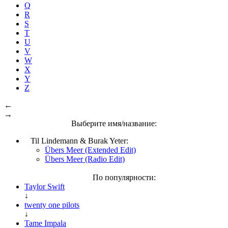
Q
R
S
T
U
V
W
X
Y
Z
←
→
Выберите имя/название:
Til Lindemann & Burak Yeter:
Übers Meer (Extended Edit)
Übers Meer (Radio Edit)
По популярности:
Taylor Swift
↓
twenty one pilots
↓
Tame Impala