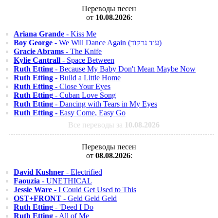
Переводы песен
от
10.08.2026
:
Ariana Grande
- Kiss Me
Boy George
- We Will Dance Again (עוד נרקוד)
Gracie Abrams
- The Knife
Kylie Cantrall
- Space Between
Ruth Etting
- Because My Baby Don't Mean Maybe Now
Ruth Etting
- Build a Little Home
Ruth Etting
- Close Your Eyes
Ruth Etting
- Cuban Love Song
Ruth Etting
- Dancing with Tears in My Eyes
Ruth Etting
- Easy Come, Easy Go
Все переводы за
10.08.2026
Переводы песен
от
08.08.2026
:
David Kushner
- Electrified
Faouzia
- UNETHICAL
Jessie Ware
- I Could Get Used to This
OST+FRONT
- Geld Geld Geld
Ruth Etting
- 'Deed I Do
Ruth Etting
- All of Me