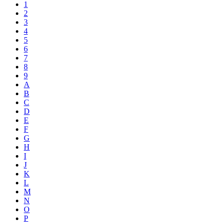
1
2
3
4
5
6
7
8
9
A
B
C
D
E
F
G
H
I
J
K
L
M
N
O
P