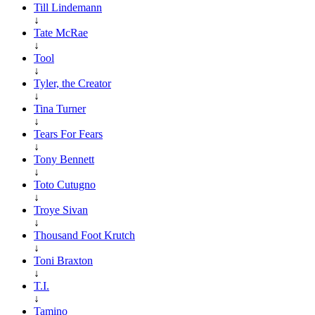
Till Lindemann
↓
Tate McRae
↓
Tool
↓
Tyler, the Creator
↓
Tina Turner
↓
Tears For Fears
↓
Tony Bennett
↓
Toto Cutugno
↓
Troye Sivan
↓
Thousand Foot Krutch
↓
Toni Braxton
↓
T.I.
↓
Tamino