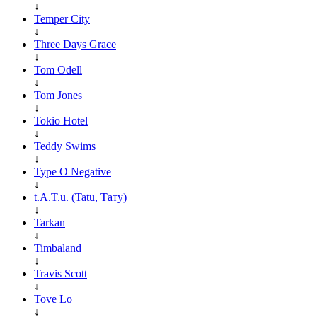
↓
Temper City
↓
Three Days Grace
↓
Tom Odell
↓
Tom Jones
↓
Tokio Hotel
↓
Teddy Swims
↓
Type O Negative
↓
t.A.T.u. (Tatu, Тату)
↓
Tarkan
↓
Timbaland
↓
Travis Scott
↓
Tove Lo
↓