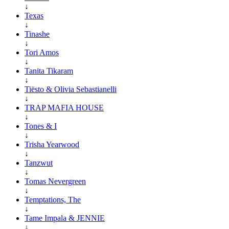
↓
Texas
↓
Tinashe
↓
Tori Amos
↓
Tanita Tikaram
↓
Tiësto & Olivia Sebastianelli
↓
TRAP MAFIA HOUSE
↓
Tones & I
↓
Trisha Yearwood
↓
Tanzwut
↓
Tomas Nevergreen
↓
Temptations, The
↓
Tame Impala & JENNIE
↓