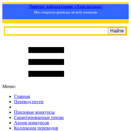
Лингво-лаборатория «Амальгама»
Мы стираем границы между языками
Меню:
Главная
Перевод песен
S
m
i
l
e
R
a
t
e
Призовые конкурсы
Гарантированные призы
Архив конкурсов
Коллекции переводов