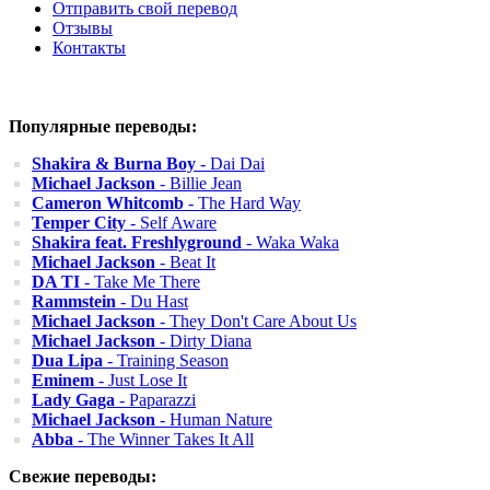
Отправить свой перевод
Отзывы
Контакты
Популярные переводы:
Shakira & Burna Boy
- Dai Dai
Michael Jackson
- Billie Jean
Cameron Whitcomb
- The Hard Way
Temper City
- Self Aware
Shakira feat. Freshlyground
- Waka Waka
Michael Jackson
- Beat It
DA TI
- Take Me There
Rammstein
- Du Hast
Michael Jackson
- They Don't Care About Us
Michael Jackson
- Dirty Diana
Dua Lipa
- Training Season
Eminem
- Just Lose It
Lady Gaga
- Paparazzi
Michael Jackson
- Human Nature
Abba
- The Winner Takes It All
Свежие переводы: