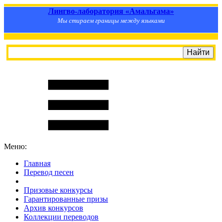
Лингво-лаборатория «Амальгама»
Мы стираем границы между языками
Меню:
Главная
Перевод песен
S
m
i
l
e
R
a
t
e
Призовые конкурсы
Гарантированные призы
Архив конкурсов
Коллекции переводов