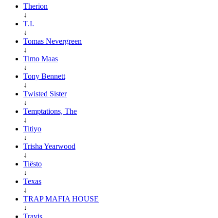
Therion
↓
T.I.
↓
Tomas Nevergreen
↓
Timo Maas
↓
Tony Bennett
↓
Twisted Sister
↓
Temptations, The
↓
Titiyo
↓
Trisha Yearwood
↓
Tiësto
↓
Texas
↓
TRAP MAFIA HOUSE
↓
Travis