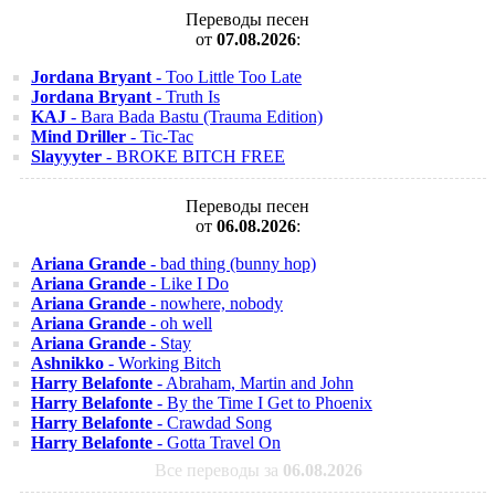
Переводы песен
от
07.08.2026
:
Jordana Bryant
- Too Little Too Late
Jordana Bryant
- Truth Is
KAJ
- Bara Bada Bastu (Trauma Edition)
Mind Driller
- Tic-Tac
Slayyyter
- BROKE BITCH FREE
Переводы песен
от
06.08.2026
:
Ariana Grande
- bad thing (bunny hop)
Ariana Grande
- Like I Do
Ariana Grande
- nowhere, nobody
Ariana Grande
- oh well
Ariana Grande
- Stay
Ashnikko
- Working Bitch
Harry Belafonte
- Abraham, Martin and John
Harry Belafonte
- By the Time I Get to Phoenix
Harry Belafonte
- Crawdad Song
Harry Belafonte
- Gotta Travel On
Все переводы за
06.08.2026