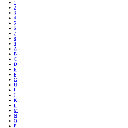
1
2
3
4
5
6
7
8
9
A
B
C
D
E
F
G
H
I
J
K
L
M
N
O
P