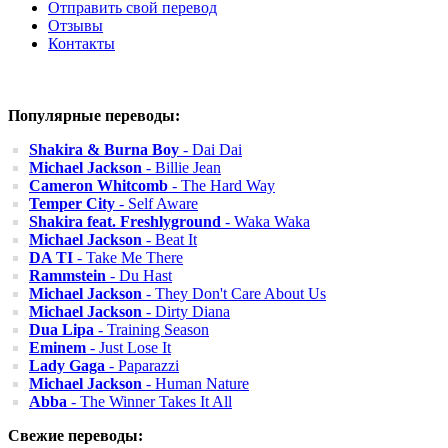
Отправить свой перевод
Отзывы
Контакты
Популярные переводы:
Shakira & Burna Boy
- Dai Dai
Michael Jackson
- Billie Jean
Cameron Whitcomb
- The Hard Way
Temper City
- Self Aware
Shakira feat. Freshlyground
- Waka Waka
Michael Jackson
- Beat It
DA TI
- Take Me There
Rammstein
- Du Hast
Michael Jackson
- They Don't Care About Us
Michael Jackson
- Dirty Diana
Dua Lipa
- Training Season
Eminem
- Just Lose It
Lady Gaga
- Paparazzi
Michael Jackson
- Human Nature
Abba
- The Winner Takes It All
Свежие переводы: