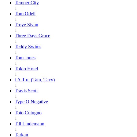
Temper City
↓
Tom Odell
↓
Troye Sivan
↓
Three Days Grace
↓
Teddy Swims
↓
Tom Jones
↓
Tokio Hotel
↓
t.A.T.u. (Tatu, Тату)
↓
Travis Scott
↓
Type O Negative
↓
Toto Cutugno
↓
Till Lindemann
↓
Tarkan