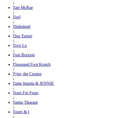
↓
Tate McRae
↓
Tool
↓
Timbaland
↓
Tina Turner
↓
Tove Lo
↓
Toni Braxton
↓
Thousand Foot Krutch
↓
Tyler, the Creator
↓
Tame Impala & JENNIE
↓
Tears For Fears
↓
Tanita Tikaram
↓
Tones & I
↓