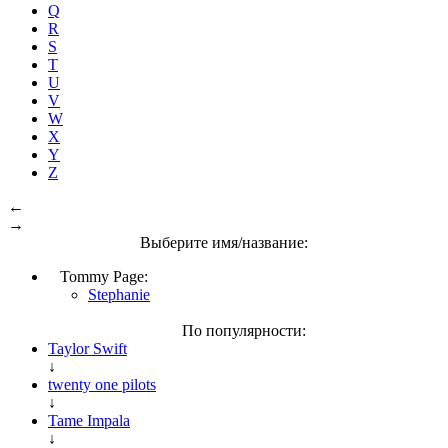
Q
R
S
T
U
V
W
X
Y
Z
←
→
Выберите имя/название:
Tommy Page:
Stephanie
По популярности:
Taylor Swift
↓
twenty one pilots
↓
Tame Impala
↓